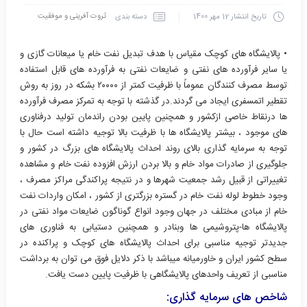
ثروت آفرینی و موفقیت
دسته بندی
تاریخ انتشار
12 مهر 1400
• پالایشگاه های کوچک مقیاس با هدف تبدیل نفت خام یا میعانات گازی و
یا سایر فرآورده های نفتی و ضایعات نفتی به فرآورده های قابل استفاده
توسط مصرف کنندگان عموماً با ظرفیت کمتر از ۲۰۰۰۰ بشکه در روز به روش
تقطیر اتمسفری ایجاد می گردند.در گذشته با توجه به تمرکز مصرف فرآورده
ها درنقاط خاصی ازکشور و همچنین پایین بودن راندمان تولید درفناوری
های موجود ، بیشتر پالایشگاه ها با ظرفیت بالا توجیه داشته است حال با
توجه به سرمایه گذاری بالای روند احداث پالایشگاه های بزرگ در کشور و
جلوگیری از صادرات مواد خام و بالا بردن ارزش افزوده نفت خام و مشاهده
تغییراتی از قبیل رشد جمعیت شهرها و در نتیجه پراکندگی مراکز مصرف ،
وجود خطوط لوله نفت خام در گستره بزرگتری از کشور ، امکان واردات نفت
خام از مبادی مختلف در جهان وجود انواع گوناگون ضایعات مواد نفتی در
پالایشگاه ها-پتروشیمی ها وبنادر و همچنین دستیابی به فناوری های
جدیدتر توجیه مناسبی برای احداث پالایشگاه های کوچک و پراکنده در
سطح کشور ایران و خاورمیانه میباشد با ذکر دلایل فوق می توان به برداشت
مناسبی از تعریف واحدهای پالایشگاهی با ظرفیت پایین دست یافت.
شاخص های سرمایه گذاری: