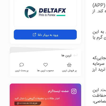
از رایج‌ترین اصطلاحات کریپتوکارنسی بوده و به کیف پول دیجیتال کاربر اشاره دارد. درواقع WALLET یک نرم‌افزار (APP)
کند. از
به این
 گرم یا
ترین ها
ایی‌که
سرمایه
رید ارز
پر فروش ترین
محبوب ترین ها
پر بحث ترین
ست. این
صفحه اینستاگرام
 حفاظت
اخبار مقالات و تخفیفات گروهی را دنبال کنید
ختصاصی،
@virasarmaye