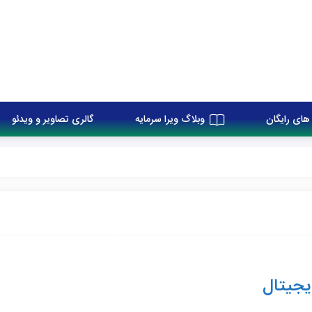
های رایگان
وبلاگ ویرا سرمایه
گالری تصاویر و ویدئو
یجیتال