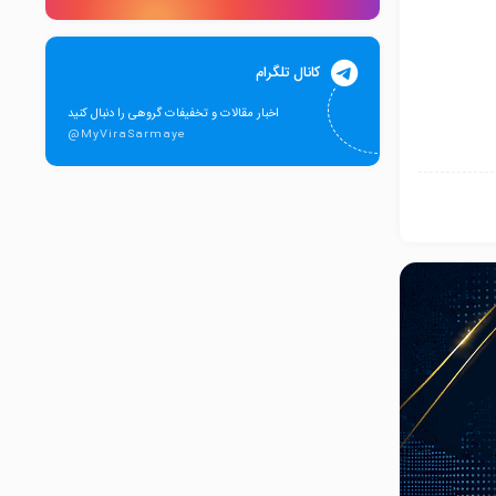
کانال تلگرام
اخبار مقالات و تخفیفات گروهی را دنبال کنید
@MyViraSarmaye