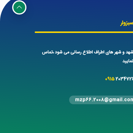
بزوار
هد و شهر های اطراف اطلاع رسانی می شود ،تماس
ایید
0915
203472
mzp66.2008@gmail.co