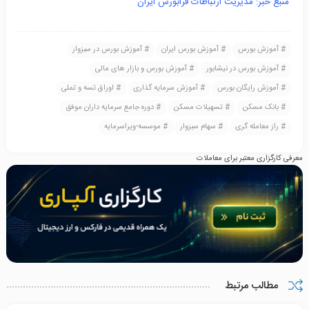
منبع خبر: مدیریت ارتباطات فرابورس ایران
آموزش بورس
آموزش بورس ایران
آموزش بورس در سبزوار
آموزش بورس در نیشابور
آموزش بورس و بازار های مالی
آموزش رایگان بورس
آموزش سرمایه گذاری
اوراق تسه و تملی
بانک مسکن
تسهیلات مسکن
دوره جامع سرمایه داران موفق
راز معامله گری
سهام سبزوار
موسسه-ویراسرمایه
معرفی کارگزاری معتبر برای معاملات
مطالب مرتبط