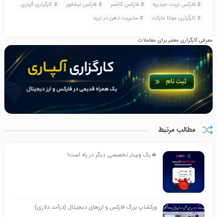
فارکس تربت حیدریه
فارکس کاشمر
فارکس نیشابور
کارگزاری آلپاری
کارگزاری مونتا مارکت
مدیریت ذهن در ترید
معرفی کارگزاری معتبر برای معاملات
مطالب مرتبط
🔥یک وبینار تخصصی دیگر در راه است!
ورکشاپ بزرگ فارکس و ارزهای دیجیتال (درآمد دلاری)