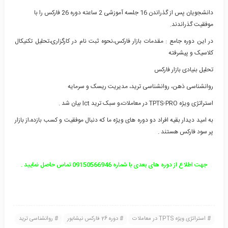
دانشجویان پس از گذراندن 16 جلسه آموزشی 2 ساعته دوره 26 فارکس را با
موفقیت گذراندند.
در این دوره جامع : مقدمات بازار فارکس،نحوه
ثبت نام در کارگزاری
،تحلیل تکنیکال
کلاسیک و پیشرفته
تحلیل بنیادی بازار فارکس
روانشناسی ذهن، روانشناسی ترید، مدیریت ریسک و سرمایه
استراتژی ویژه TPTS-PRO
در معاملات،و سبک ترید Ict بیان شد .
به امید دیدار بقیه افراد دو دوره های ویژه ما که دنبال موفقیت و کسب بازده،از بازار
پر سود فارکس هستند .
جهت اطلاع از دوره های بعدی با شماره 09150566946 تماس حاصل نمایید .
استراتژی ویژه TPTS در معاملات
دوره 26 فارکس نیشابور
روانشناسی ترید