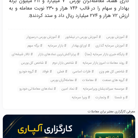
کاری هفته، معامله‌گران بورس ۷ میلیارد و ۲۱۱ میلیون برگه
بهادار و سهام را در قالب ۷۴۶ هزار و ۲۳۰ نوبت معامله و به
ارزش ۷۲ هزار و ۲۷۴ میلیارد ریال داد و ستد کردند
.a
آموزش بورس
آموزش بورس در نیشابور
آموزش بورس درسبزوار
آموزش سرمایه گذاری
اوراق بهادار
بازار سرمایه
برگه سهم
پایگاه خبری بازار سرمایه (سنا)
پرتراکنش‌ترین نمادهای بازار
تالار شیشه‌ای
روند معاملات امروز بازار سرمایه
شاخص بازار دوم
شاخص کل بورس
شاخص کل هم وزن
فلزات اساسی
فملی
فولاد
گروه خودرو
گروه های صنعت
معاملات
معامله‌گران بورس
موسسه سبزاندیشان ویراسرمایه
نماد امین
نمادهای معاملاتی خودرو
و شستا
وتجارت
ویرا سرمایه
معرفی کارگزاری معتبر برای معاملات