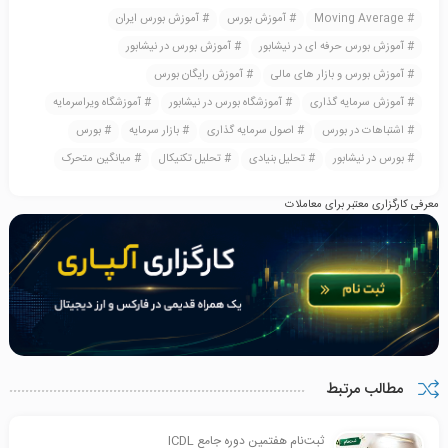
Moving Average
آموزش بورس
آموزش بورس ایران
آموزش بورس حرفه ای در نیشابور
آموزش بورس در نیشابور
آموزش بورس و بازار های مالی
آموزش رایگان بورس
آموزش سرمایه گذاری
آموزشگاه بورس در نیشابور
آموزشگاه ویراسرمایه
اشتباهات در بورس
اصول سرمایه گذاری
بازار سرمایه
بورس
بورس در نیشابور
تحلیل بنیادی
تحلیل تکنیکال
میانگین متحرک
معرفی کارگزاری معتبر برای معاملات
مطالب مرتبط
ثبت‌نام هفتمین دوره جامع ICDL