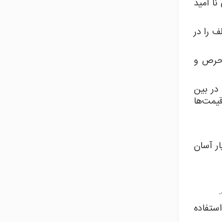
نا امید
ف را در
 حرص و
در بین
یمت‌ها
ر آسان
استفاده