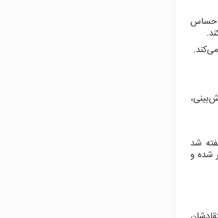
 احساس
د.
ی‌کند.
‌بینی،
فته شد
 شده و
قادشان