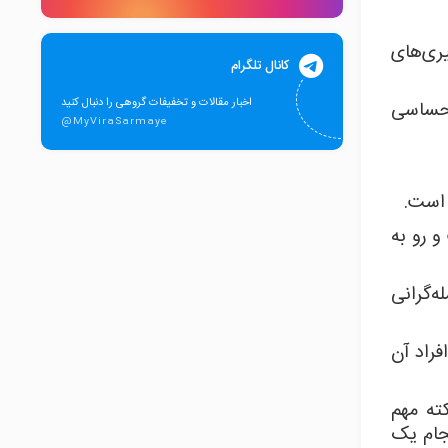
ری‌های
کانال تلگرام
اخبار مقالات و تخفیفات گروهی را دنبال کنید
 احساسی
@MyViraSarmaye
 است.
و رو به
‌گرانی
راد آن
ته مهم
نجام یک