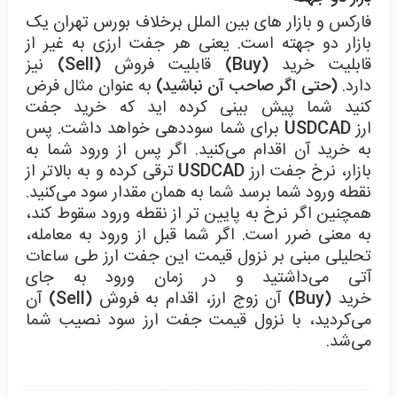
فارکس و بازار های بین الملل برخلاف بورس تهران یک
بازار دو جهته است. یعنی هر جفت ارزی به غیر از
قابلیت خرید
(Buy)
قابلیت فروش
(Sell)
نیز
دارد.
(حتی اگر صاحب آن نباشید)
به عنوان مثال فرض
کنید شما پیش ‌بینی کرده ‌اید که خرید جفت
ارز
USDCAD
برای شما سوددهی خواهد داشت. پس
به خرید آن اقدام می‌کنید. اگر پس از ورود شما به
بازار، نرخ جفت ارز
USDCAD
ترقی کرده و به بالاتر از
نقطه ورود شما برسد شما به همان مقدار سود می‌کنید.
همچنین اگر نرخ به پایین ‌تر از نقطه ورود سقوط کند،
به معنی ضرر است. اگر شما قبل از ورود به معامله،
تحلیلی مبنی بر نزول قیمت این جفت ارز طی ساعات
آتی می‌داشتید و در زمان ورود به جای
خرید
(Buy)
آن زوج ارز، اقدام به فروش
(Sell)
آن
می‌کردید، با نزول قیمت جفت ارز سود نصیب شما
می‌شد.