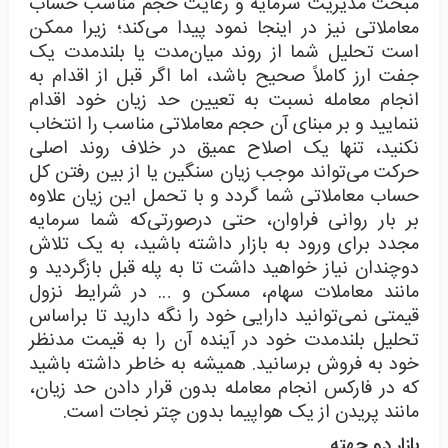
مبحث مدیریت سرمایه و رعایت حجم مناسب حساب
معاملاتی نیز در اینجا نمود پیدا می‌کند؛ زیرا ممکن
است تحلیل شما از روند میان‌مدت یا بلندمدت یک
جفت ارز کاملاً صحیح باشد، اما اگر قبل از اقدام به
انجام معامله نسبت به تعیین حد زیان خود اقدام
ننمایید و بر مبنای آن حجم معاملاتی مناسب را انتخاب
نکنید، تنها یک اصلاح عمیق در خلاف روند اصلی
حرکت می‌تواند موجب زیان سنگین یا از بین رفتن کل
حساب معاملاتی شما گردد و با تحمل این زیان علاوه‌
بر بار روانی فراوان، حتی درصورتی‌که شما سرمایه
مجدد برای ورود به بازار داشته باشید، به یک تلاش
دوچندان نیاز خواهید داشت تا به پله قبل بازگردید و
مانند معاملات سهام، مسکن و … در شرایط نزول
قیمتی نمی‌توانید دارایی خود را نگه‌ دارید تا براساس
تحلیل بلندمدت خود در آینده آن را به قیمت مدنظر
خود به فروش برسانید. همیشه به خاطر داشته باشید
که در فارکس انجام معامله بدون قرار دادن حد زیان،
مانند پریدن از یک هواپیما بدون چتر نجات است.
بازار دو جهته