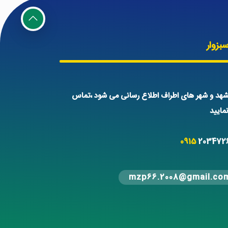
بزوار
هد و شهر های اطراف اطلاع رسانی می شود ،تماس
ایید
0915
203472
mzp66.2008@gmail.co