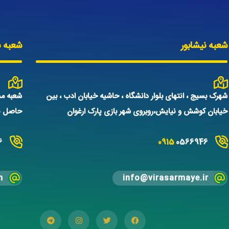
شعبه نیشابور
شعبه س
شهرک بسیج ، انتهای بلوار دانشگاه ، حاشیه خیابان ادب ، بین
شعبه مش
خیابان کوشش و نیایش،روبروی شهر بازی پارک ارغوان
حاصل نم
6
0915
0566946
m
info@virasarmaye.ir