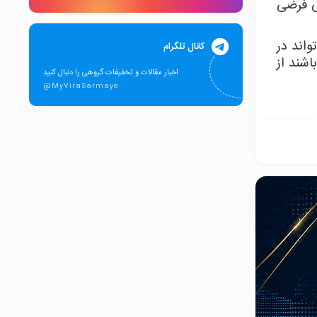
ی فرضی
اند در
کانال تلگرام
اشند از
اخبار مقالات و تخفیفات گروهی را دنبال کنید
@MyViraSarmaye