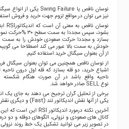
نوسان ناقص یا
Swing Failure
یکی از انواع سیگن
نیز می توان در مواقع لزوم جهت خرید و فروش استفاد
نوسان ناقص به معنی آن است که اندیکاتور
RSI
اب
بشود، سپس مجددا ب
بسازد و مجددا حرکت صعودی خودش را به سمت بالا ا
خودش به سمت بالا عبور می کند اصطلاحا می گوییم
از آن بعنوان سیگنال خرید استفاده کنیم.
از نوسان ناقص همچنین می توان بعنوان سیگنال فروش
اشباع خرید، دو قله بسازد که قله اول درون ناحیه ا
ناحیه واقع باشد در آن صورت هنگام شکسته 
نوع
SELL
صادر خواهد شد.
برخی از تحلیل گران ترجیح می دهند به جای یک اندیک
یکی از آنها نقش اندیکاتور تند (
Fast
) و دیگری نقش ا
آخرین نکته درمورد اندیکاتور
RSI
این است که این ا
کانال های صعودی و نزولی، الگوهای دوقله و دو دره 
در تصویر زیر می توانید تشکیل یک خط روند نزولی را