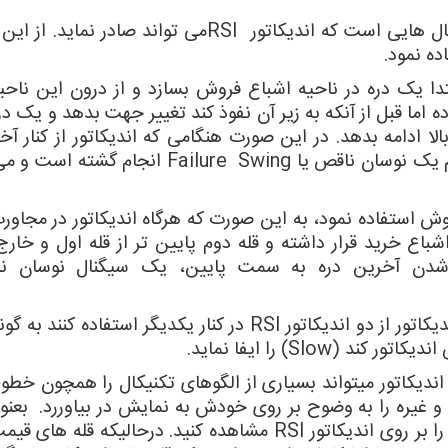
ال هایی است که اندیکاتور
RSI
می تواند صادر نماید. از این
ه نمود.
تدا یک دره در ناحیه اشباع فروش بسازد و از درون این ناحی
ه سمت سطح ۳۰ %حرکت نموده اما قبل از آنکه به زیر آن نفوذ کند تغییر جهت بدهد و یک
دامه بدهد. در این صورت هنگامی که اندیکاتور از کنار آخر
 یک نوسان ناقص یا
Swing
Failure
انجام گشته است و می 
 استفاده نمود، به این صورت که هرگاه اندیکاتور در مجاورت
شباع خرید قرار داشته و قله دوم پایین تر از قله اول و خارج
شدن آخرین دره به سمت پایین، یک سیگنال نوسان نا
اتور از دو اندیکاتور
RSI
در کنار یکدیگر استفاده کنند به گون
ندیکاتور کند (
Slow
) را ایفا نماید.
ندیکاتور میتواند بسیاری از الگوهای تکنیکال را همچون خطو
و غیره را به وضوح بر روی خودش به نمایش در بیاوررد. بعنو
 بر روی اندیکاتور
RSI
مشاهده کنید. درحالیکه قله های قیم