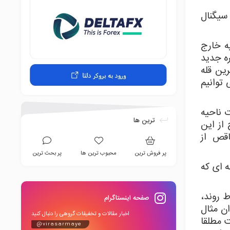
 سیگنال
ه خارج
 دره جدید
ین قله
توانیم
 ناحیه
ترین ها
 از این
قص از
پر فروش ترین
محبوب ترین ها
پر بحث ترین
ه ای که
ط روند،
صفحه اینستاگرام
ان مثال
اخبار مقالات و تخفیفات گروهی را دنبال کنید
ت مطلقا
@virasarmaye