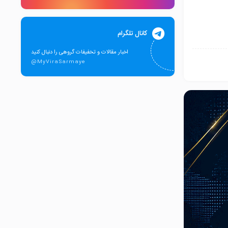
کانال تلگرام
اخبار مقالات و تخفیفات گروهی را دنبال کنید
@MyViraSarmaye