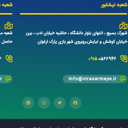
شعبه نیشابور
شعبه س
شهرک بسیج ، انتهای بلوار دانشگاه ، حاشیه خیابان ادب ، بین
شعبه مش
خیابان کوشش و نیایش،روبروی شهر بازی پارک ارغوان
حاصل نم
6
0915
0566946
m
info@virasarmaye.ir