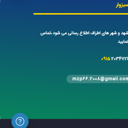
بزوار
هد و شهر های اطراف اطلاع رسانی می شود ،تماس
ایید
0915
203472
mzp66.2008@gmail.co