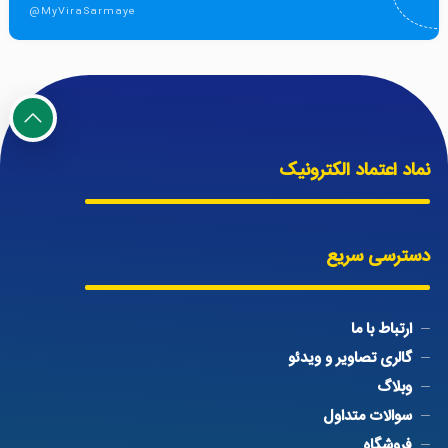
@MyViraSarmaye
نماد اعتماد الکترونیک
دسترسی سریع
ارتباط با ما
گالری تصاویر و ویدئو
وبلاگ
سوالات متداول
فروشگاه