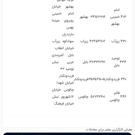
بهشهر خیابان
امام
امام خمینی
۴۱۳
خمینی
۳۴۵۲۲۲۰۹
بهشهر
روبروی سینما
بهشهر
بهمن
مازندران
۴۳۰
زیرآب
۴۲۴۵۴۷۰۶
زیراب
سوادکوه زیرآب
خیابان انقلاب
بابل کمربندی
توحید
۴۳۴
۳۲۳۳۶۲۹۲
بابل
غربی نبش
بابل
توحید ۳۲
فریدونکنار
۴۴۰
فریدونکنار
۳۵۶۵۴۵۰۵
فریدونکنار
خیابان شهدا
چالوس خیابان
قائم
۴۴۶
۵۲۲۴۳۶۰۱
چالوس
۱۷شهریور نبش
چالوس
خیابان فرهنگ
معرفی کارگزاری معتبر برای معاملات