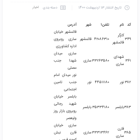
اخبار
دسته بندی
تاریخ انتشار
13 اردیبهشت 1400
کد
نام
تلفن۱
شهر
آدرس
قائمشهر خیابان
کارگر
۳۴۹
۴۲۰۸۶۳۱۰
قائمشهر
ساری روبروی
قائمشهر
اداره کشاورزی
ساری میدان
شهدای
۳۶۱
۳۳۲۶۳۵۸۰
ساری
شهدا جنب
ساری
مصلی
نور میدان امام
۳۸۲
نور
۴۴۵۱۱۱۸۰
نور
جنب تامین
اجتماعی
بابلسر خیابان
شهید رجائی
۳۸۳
بابلسر
۳۵۳۳۴۱۸۰
بابلسر
روبروی بازار روز
ولیعصر
ساری خیابان
قارن
۳۸۵
۳۳۳۱۳۴۶۲
ساری
قارن نبش
ساری
کوچه قیومی