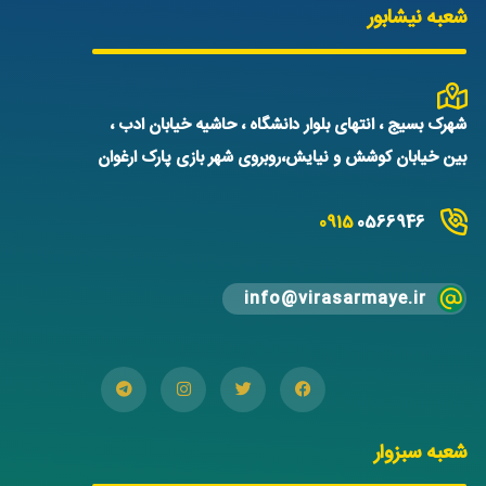
شعبه نیشابور
شهرک بسیج ، انتهای بلوار دانشگاه ، حاشیه خیابان ادب ،
بین خیابان کوشش و نیایش،روبروی شهر بازی پارک ارغوان
0915
0566946
info@virasarmaye.ir
شعبه سبزوار