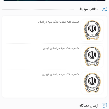
بهشتی
خیابان
مطالب مرتبط
تبریز
امام
خمینی ،
روبروی
لیست کلیه شعب بانک سپه در ایران
دبیرستان
طالقانی
۸
بناب
۱۵۰۰۱۸۲
بناب
بناب ،
۰۴۱
۳۷۷۳۰۹۵۳
شعب بانک سپه در استان کرمان
میدان
امام
خمینی
۹
اهر
۱۵۰۰۳۱۱
اهر
اهر ،
۰۴۱
۴۲۲۲۲۰۵۱
شعب بانک سپه در استان قزوین
خیابان
شیخ
شهاب
الدین
ارسال دیدگاه
۱۰
باهنر
۱۵۰۰۳۱۴
تبریز
تبریز ،
۰۴۱
۳۵۵۱۶۰۷۷