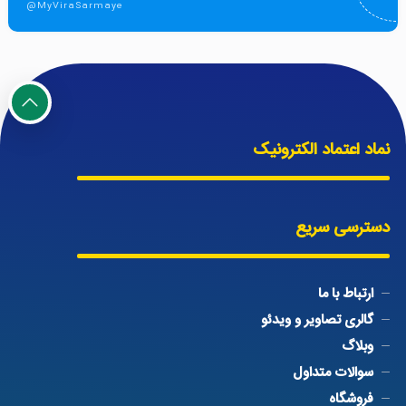
@MyViraSarmaye
نماد اعتماد الکترونیک
دسترسی سریع
ارتباط با ما
گالری تصاویر و ویدئو
وبلاگ
سوالات متداول
فروشگاه