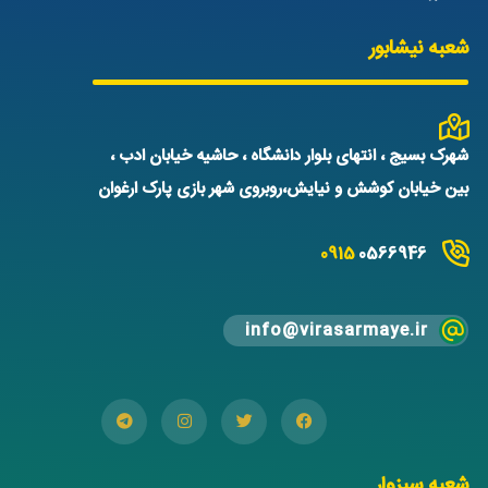
شعبه نیشابور
شهرک بسیج ، انتهای بلوار دانشگاه ، حاشیه خیابان ادب ،
بین خیابان کوشش و نیایش،روبروی شهر بازی پارک ارغوان
0915
0566946
info@virasarmaye.ir
شعبه سبزوار