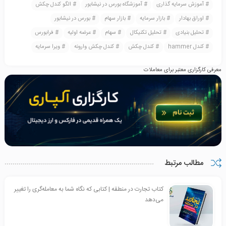
آموزش سرمایه گذاری
آموزشگاه بورس در نیشابور
الگو کندل چکش
اوراق بهادار
بازار سرمایه
بازار سهام
بورس در نیشابور
تحلیل بنیادی
تحلیل تکنیکال
سهام
عرضه اولیه
فرابورس
کندل hammer
کندل چکش
کندل چکش وارونه
ویرا سرمایه
معرفی کارگزاری معتبر برای معاملات
مطالب مرتبط
کتاب تجارت در منطقه | کتابی که نگاه شما به معامله‌گری را تغییر
می‌دهد