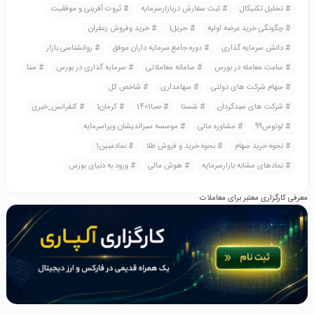
تحلیل تکنیکال
ثبت سفارش دربازارسرمایه
ثروت آفرینی و موفقیت
چگونگی خرید عرضه اولیه
حریل1
خرید وفروش زعفران
دانش سرمایه گذاری
دوره جامع سرمایه داران موفق
روانشناسی بازار
ساعت معامله در بورس
سامانه معاملاتی
سرمایه گذاری در بورس
سنا
سهام شرکت های دولتی
سهامداری
شاخص کل
شرکت های سبدگردان
شستا
صبا1401
کرمان1
کنفرانس_خبری
لوتوس99
مشاوره مالی
موسسه سبزاندیشان ویراسرمایه
نحوه خرید سهام
نحوه خرید و فروش طلا
نمادمبین1
نمادهای مشابه بازارسرمایه
هوش مالی
ورود به دنیای بورس
معرفی کارگزاری معتبر برای معاملات