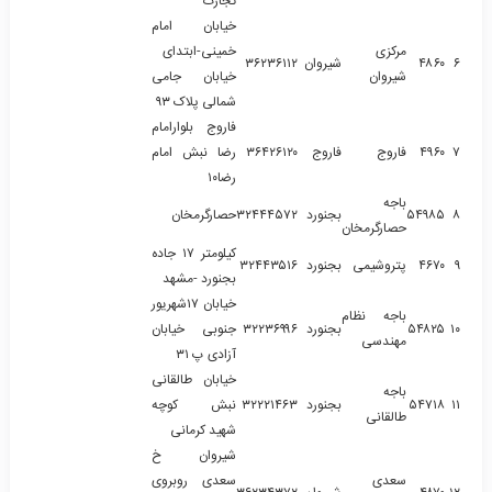
تجارت
خیابان امام
مرکزی
خمینی-ابتدای
۶
۴۸۶۰
شیروان
۳۶۲۳۶۱۱۲
شیروان
خیابان جامی
شمالی پلاک ۹۳
فاروج بلوارامام
۷
۴۹۶۰
فاروج
فاروج
۳۶۴۲۶۱۲۰
رضا نبش امام
رضا۱۰
باجه
۸
۵۴۹۸۵
بجنورد
۳۲۴۴۴۵۷۲
حصارگرمخان
حصارگرمخان
کیلومتر ۱۷ جاده
۹
۴۶۷۰
پتروشیمی
بجنورد
۳۲۴۴۳۵۱۶
بجنورد -مشهد
خیابان ۱۷شهریور
باجه نظام
۱۰
۵۴۸۲۵
بجنورد
۳۲۲۳۶۹۹۶
جنوبی خیابان
مهندسی
آزادی پ ۳۱
خیابان طالقانی
باجه
۱۱
۵۴۷۱۸
بجنورد
۳۲۲۲۱۴۶۳
نبش کوچه
طالقانی
شهید کرمانی
شیروان خ
سعدی
سعدی روبروی