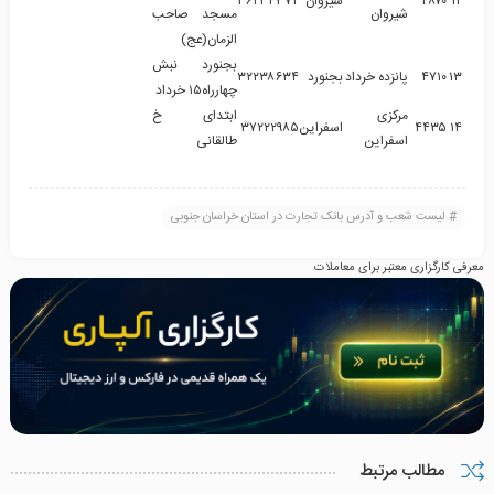
۱۲
۴۸۷۰
شیروان
۳۶۲۳۴۳۷۲
شیروان
مسجد صاحب
الزمان(عج)
بجنورد نبش
۱۳
۴۷۱۰
پانزده خرداد
بجنورد
۳۲۲۳۸۶۳۴
چهارراه۱۵ خرداد
مرکزی
ابتدای خ
۱۴
۴۴۳۵
اسفراین
۳۷۲۲۲۹۸۵
اسفراین
طالقانی
لیست شعب و آدرس بانک تجارت در استان خراسان جنوبی
معرفی کارگزاری معتبر برای معاملات
مطالب مرتبط