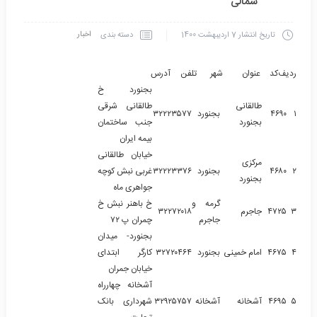
شمالی
اخبار
دسته بندی
تاریخ انتشار
7 اردیبهشت 1400
ردیف
کد
عنوان
شهر
تلفن
آدرس
بجنورد خ
طالقانی
طالقانی شرقی
۱
۴۶۹۰
بجنورد
۳۲۲۲۳۵۷۷
بجنورد
جنب ساختمان
بیمه ایران
خیابان طالقانی
مرکزی
۲
۴۶۸۰
بجنورد
۳۲۲۲۳۳۷۶
غربی نبش کوچه
بجنورد
جواهری ماه
گرمه و
خ باهنر نبش خ
۳
۴۷۲۵
جاجرم
۳۲۲۷۲۰۱۸
جاجرم
چمران پ ۷۲
بجنورد- میدان
۴
۴۶۷۵
امام خمینی
بجنورد
۳۲۷۲۰۴۶۴
کارگر ابتدای
خیابان جمران
آشخانه چهارراه
۵
۴۶۹۵
آشخانه
آشخانه
۳۲۹۲۵۷۵۷
شهرداری بانک