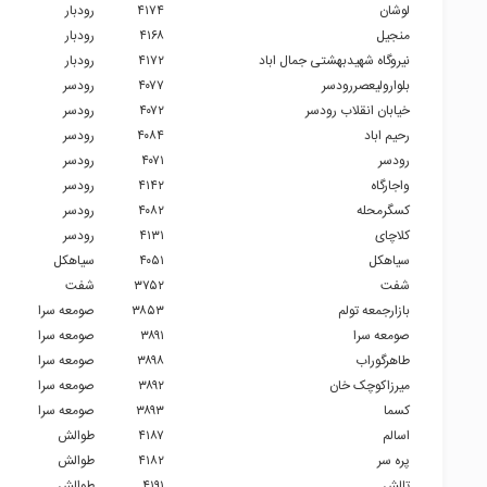
لوشان
۴۱۷۴
رودبار
منجیل
۴۱۶۸
رودبار
نیروگاه شهیدبهشتی جمال اباد
۴۱۷۲
رودبار
بلوارولیعصررودسر
۴۰۷۷
رودسر
خیابان انقلاب رودسر
۴۰۷۲
رودسر
رحیم اباد
۴۰۸۴
رودسر
رودسر
۴۰۷۱
رودسر
واجارگاه
۴۱۴۲
رودسر
کسگرمحله
۴۰۸۲
رودسر
کلاچای
۴۱۳۱
رودسر
سیاهکل
۴۰۵۱
سیاهکل
شفت
۳۷۵۲
شفت
بازارجمعه تولم
۳۸۵۳
صومعه سرا
صومعه سرا
۳۸۹۱
صومعه سرا
طاهرگوراب
۳۸۹۸
صومعه سرا
میرزاکوچک خان
۳۸۹۲
صومعه سرا
کسما
۳۸۹۳
صومعه سرا
اسالم
۴۱۸۷
طوالش
پره سر
۴۱۸۲
طوالش
تالش
۴۱۹۱
طوالش