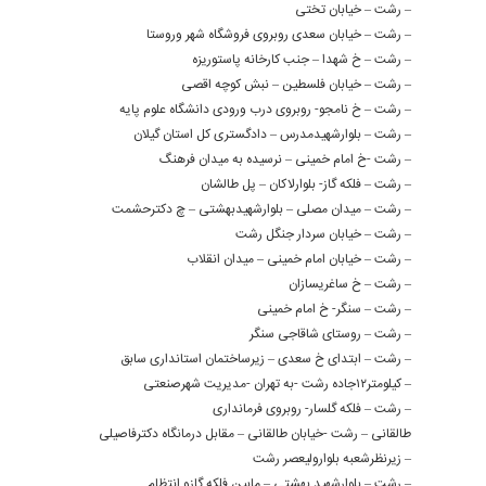
– رشت – خیابان تختی
– رشت – خیابان سعدی روبروی فروشگاه شهر وروستا
– رشت – خ شهدا – جنب کارخانه پاستوریزه
– رشت – خیابان فلسطین – نبش کوچه اقصی
– رشت – خ نامجو- روبروی درب ورودی دانشگاه علوم پایه
– رشت – بلوارشهیدمدرس – دادگستری کل استان گیلان
– رشت -خ امام خمینی – نرسیده به میدان فرهنگ
– رشت – فلکه گاز- بلوارلاکان – پل طالشان
– رشت – میدان مصلی – بلوارشهیدبهشتی – چ دکترحشمت
– رشت – خیابان سردار جنگل رشت
– رشت – خیابان امام خمینی – میدان انقلاب
– رشت – خ ساغریسازان
– رشت – سنگر- خ امام خمینی
– رشت – روستای شاقاجی سنگر
– رشت – ابتدای خ سعدی – زیرساختمان استانداری سابق
– کیلومتر۱۲جاده رشت -به تهران -مدیریت شهرصنعتی
– رشت – فلکه گلسار- روبروی فرمانداری
طالقانی – رشت -خیابان طالقانی – مقابل درمانگاه دکترفاصیلی
– زیرنظرشعبه بلوارولیعصر رشت
– رشت – بلوارشهید بهشتی – مابین فلکه گازو انتظام