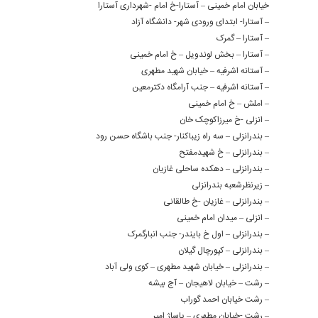
خیابان امام خمینی – آستارا-خ امام -شهرداری آستارا
– آستارا- ابتدای ورودی شهر- دانشگاه آزاد
– آستارا – گمرک
– آستارا – بخش لوندویل – خ امام خمینی
– آستانه اشرفیه – خیابان شهید مطهری
– آستانه اشرفیه – جنب آرامگاه دکترمعین
– املش – خ امام خمینی
– انزلی -خ میرزاکوچک خان
– بندرانزلی – سه راه زیباکنار- جنب باشگاه حسن رود
– بندرانزلی – خ شهیدمفتح
– بندرانزلی – دهکده ساحلی غازیان
– زیرنظرشعبه بندرانزلی
– بندرانزلی – غازیان -خ طالقانی
– انزلی – میدان امام خمینی
– بندرانزلی – اول خ بایندر- جنب انبارگمرک
– بندرانزلی – کپورچال گیلان
– بندرانزلی – خیابان شهید مطهری – کوی ولی آباد
– رشت – خیابان لاهیجان – آج بیشه
– رشت خیابان احمد گوراب
– رشت -خیابان مطهری – پاساژ امیر