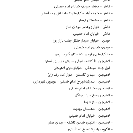
– تالش – بخش حویق- خیابان امام خمینی
– تالش – خلیف آباد – کیلومتر۶۰ جاده انزلی به آستارا
– تالش – دهستان لیسار
– تالش – بلوار ولیعصر- میدان نماز
– تالش – خیابان امام خمینی
– فومن – خیابان سردار جنگل جنب بازار روز
– فومن- خیابان امام خمینی
– ده کیلومتری فومن -دهستان گوراب پس
– لاهیجان -خ کاشف شرقی – نبش بازار روز شماره ۱
– اول جاده سیاهکل – دوکیلومتری لاهیجان
– لاهیجان – میدان گلستان – بلوار امام رضا (ع)
– لاهیجان – بندرکیاشهر-خ امام خمینی – روبروی شهرداری
– لاهیجان – خیابان امام خمینی
– لاهیجان – خ سردار جنگل
– لاهیجان – خ شهدا
– لاهیجان – دهستان رودبنه
– لاهیجان – خیابان امام خمینی
– لاهیجان – انتهای خیابان کاشف – میدان معلم
– لنگرود- راه پشته- خ اسدآبادی