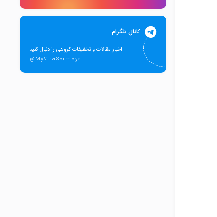
کانال تلگرام
اخبار مقالات و تخفیفات گروهی را دنبال کنید
@MyViraSarmaye