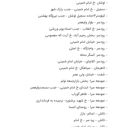
– لوشان -خ امام خمینی
– منجیل – خ امام خمینی – جنب پارک شهر
– کیلومتر۱۴جاده منجیل لوشان – جنب نیروگاه بهشتی
– رودسر – بلوار ولیعصر
– رودسر- خ انقلاب – جنب استادیوم ورزشی
– رودسر- بخش رحیم آباد- خ آیت اله معصومی
– رودسر- خیابان امام خمینی
– رودسر – واجارگاه – خ اصلی
– رودسر- کسگر محله
– رودسر- کلاچای – خیابان امام خمینی
– لاهیجان – سیاهکل- خ امام خمینی
– شفت – خیابان ولی عصر
– صومعه سرا- بخش بازارجمعه تولم
– صومعه سرا- ابتدای خ امام خمینی – جنب مسجدولیعصر
– صومعه سرا – طاهر گوراب
– صومعه سرا – خ شهید برشنورد- نرسیده به فرمانداری
– صومعه سرا – روستای کسما
– تالش – اسالم- بازار
– تالش – پره سر – خ امام
– تالش – میدان امام خمینی