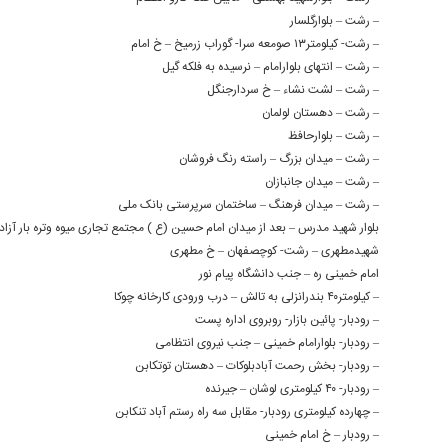
– رشت – بلوارگلسار
– رشت- کیلومتر۱۳ صومعه سرا- گوراب زرمیخ – خ امام
– رشت – انتهای بلوارامام – نرسیده به فلکه گیل
– رشت – لشت نشاء – خ سردارجنگل
– رشت – دهستان لولمان
– رشت – بلوارحافظ
– رشت – میدان بزرگ – راسته رنگ فروشان
– رشت – میدان جانبازان
– رشت – میدان فرهنگ – ساختمان سرپرستی بانک ملی
بلوار شهید مدرس – بعد از میدان امام حسین (ع ) مجتمع تجاری میوه وتره بار آزاد
شهیدمطهری – رشت- کوچصفهان – خ مطهری
امام خمینی ره – جنب دانشگاه پیام نور
– کیلومتر۴۰ بندرانزلی به تالش – درب ورودی کارخانه چوکا
– رودبار- پائین بازار- روبروی اداره پست
– رودبار- بلوارامام خمینی – جنب نیروی انتظامی
– رودبار- بخش رحمت آبادبلوکات – دهستان توتکابن
– رودبار- ۴۰ کیلومتری لوشان – جیرنده
– چهارده کیلومتری رودبار- مقابل سه راه رستم آباد تنکابن
– رودبار – خ امام خمینی