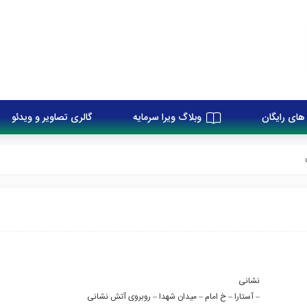
های رایگان
وبلاگ ویرا سرمایه
گالری تصاویر و ویدئو
نشانى
– آستارا – خ امام – میدان شهدا – روبروی آتش نشانی