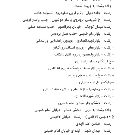
– جاده رشت به جیرده شفت
– رشت – جاده تهران -بالاتر از پل سفیدرود -امامزاده هاشم
– رشت – خ شریعتی -روبروی پاساژ خوشبین – جنب پاساژ کویتی
– رشت میدان کوچک – خیابان بحرالعلوم – جنب مسجد صفی
– رشت – بلوارامام خمینی -جنب هتل پردیس
– رشت – بلوارشهیدانصاری – روبروی راهنمایی ورانندگی
– رشت – بلوارمعلم – روبری استانداری گیلان
– رشت – بلوار ولیعصر- روبروی اتاق بازرگانی
– خ آزادگان میدان پاسداران
– رشت – پیربازار – جنب پاسگاه نیروی انتظامی
– رشت – خ طالقانی – کوی پیرسرا
– چابکسر- خ امام خمینی
– رشت – چمارسرا – خ طالقانی -نبش بقعه داناعلی
– رشت – بلوار شهیدافتخاری
– رشت – خشکبیجار- میدان امام حسین
– جاده رشت به انزلی – بخش خمام – خیابان امام خمینی
خ-۲۲بهمن (لاکانی ) – رشت – خیابان ۲۲بهمن
– رشت – خیابان اعلم الهدی
– رشت – میدان شهدا – ابتدای خیابان امام خمینی