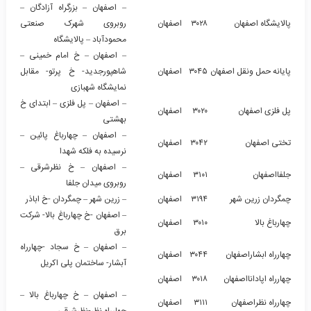
– اصفهان – بزرگراه آزادگان –
پالایشگاه اصفهان
۳۰۲۸
اصفهان
روبروی شهرک صنعتی
محمودآباد – پالایشگاه
– اصفهان – خ امام خمینی –
پایانه حمل ونقل اصفهان
۳۰۴۵
اصفهان
شاهپورجدید- خ پرتو- مقابل
نمایشگاه شهبازی
– اصفهان – پل فلزی – ابتدای خ
پل فلزی اصفهان
۳۰۲۰
اصفهان
بهشتی
– اصفهان – چهارباغ پائین –
تختی اصفهان
۳۰۴۲
اصفهان
نرسیده به فلکه شهدا
– اصفهان – خ نظرشرقی –
جلفااصفهان
۳۱۰۱
اصفهان
روبروی میدان جلفا
چمگردان زرین شهر
۳۱۹۴
اصفهان
– زرین شهر – چمگردان -خ اباذر
– اصفهان -خ چهارباغ بالا- شرکت
چهارباغ بالا
۳۰۱۰
اصفهان
برق
– اصفهان – خ سجاد -چهارراه
چهارراه ابشاراصفهان
۳۰۴۴
اصفهان
آبشار- ساختمان پلی اکریل
چهارراه اپادانااصفهان
۳۰۱۸
اصفهان
– اصفهان – خ چهارباغ بالا –
چهارراه نظراصفهان
۳۱۱۱
اصفهان
چهارراه نظر-نظرشرقی