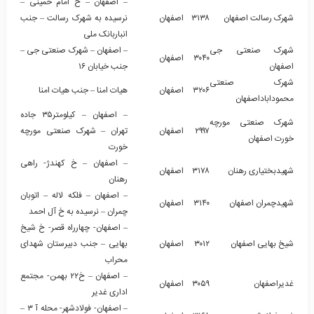
– اصفهان – خ امام خمینی –
شهرک رسالت اصفهان
۳۱۳۸
اصفهان
نرسیده به شهرک رسالت – جنب
انباربانک ملی
شهرک صنعتی جی
– اصفهان – شهرک صنعتی جی –
۳۰۴۰
اصفهان
اصفهان
جنب خیابان ۱۶
شهرک صنعتی
۳۲۰۶
اصفهان
هیات امنا – جنب هیات امنا
محموداباداصفهان
– اصفهان – کیلومتر۳۵ جاده
شهرک صنعتی مورچه
۲۹۹۷
اصفهان
تهران – شهرک صنعتی مورچه
خورت اصفهان
خورت
– اصفهان – خ کهندژ- راهی
شهیدبختیاری رهنان
۳۱۷۸
اصفهان
رهنان
– اصفهان – فلکه لاله – اتوبان
شهیدچمران اصفهان
۳۱۴۰
اصفهان
چمران – نرسیده به خ آل احمد
– اصفهان- چهارراه قصر- خ شیخ
شیخ بهایی اصفهان
۳۰۱۲
اصفهان
بهایی – جنب دبیرستان شهدای
محراب
– اصفهان – خ۲۲ بهمن- مجتمع
غدیراصفهان
۳۰۵۹
اصفهان
اداری غدیر
– اصفهان- فولادشهر- محله آ ۳ –