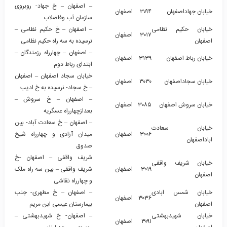
– اصفهان – خ جهاد- روبروی
خیابان جهاداصفهان
۳۰۹۴
اصفهان
سازمان آب وفاضلاب
خیابان حکیم نظامی
– اصفهان – خ حکیم نظامی –
۳۰۱۷
اصفهان
اصفهان
نرسیده به سه راه حکیم نظامی
– اصفهان – چهارراه رزمندگان –
خیابان رباط اصفهان
۳۱۳۹
اصفهان
ابتدای رباط دوم
خیابان سجاد اصفهان – اصفهان
خیابان سجاداصفهان
۳۰۳۰
اصفهان
– خ سجاد- نرسیده به خ ادیب
– اصفهان – خ سروش –
خیابان سروش اصفهان
۳۰۸۵
اصفهان
بعدازچهارراه عسگریه
– اصفهان – خ سعادت آباد- بین
خیابان سعادت
۳۰۰۶
اصفهان
میدان آزادی و چهارراه شیخ
اباداصفهان
صدوق
شریف واقفی – اصفهان -خ
خیابان شریف واقفی
۳۰۱۹
اصفهان
شریف واقفی – بین سه راه ملک
اصفهان
و چهارراه نقاشی
خیابان شمس ابادی
– اصفهان – خ مطهری- جنب
۳۰۳۶
اصفهان
اصفهان
بیمارستان عیسی ابن مریم
خیابان شهیدبهشتی
– اصفهان- خ شهیدبهشتی –
۳۰۹۱
اصفهان