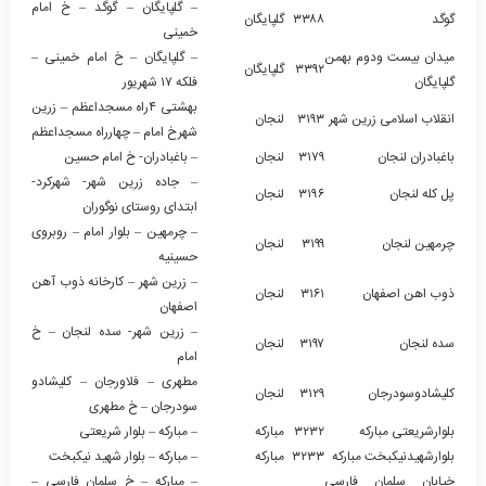
– گلپایگان – گوگد – خ امام
گوگد
۳۳۸۸
گلپایگان
خمینی
میدان بیست ودوم بهمن
– گلپایگان – خ امام خمینی –
۳۳۹۲
گلپایگان
گلپایگان
فلکه ۱۷ شهریور
بهشتی ۴راه مسجداعظم – زرین
انقلاب اسلامی زرین شهر
۳۱۹۳
لنجان
شهرخ امام – چهارراه مسجداعظم
باغبادران لنجان
۳۱۷۹
لنجان
– باغبادران- خ امام حسین
– جاده زرین شهر- شهرکرد-
پل کله لنجان
۳۱۹۶
لنجان
ابتدای روستای نوگوران
– چرمهین – بلوار امام – روبروی
چرمهین لنجان
۳۱۹۹
لنجان
حسینیه
– زرین شهر – کارخانه ذوب آهن
ذوب اهن اصفهان
۳۱۶۱
لنجان
اصفهان
– زرین شهر- سده لنجان – خ
سده لنجان
۳۱۹۷
لنجان
امام
مطهری – فلاورجان – کلیشادو
کلیشادوسودرجان
۳۱۲۹
لنجان
سودرجان – خ مطهری
بلوارشریعتی مبارکه
۳۲۳۲
مبارکه
– مبارکه – بلوار شریعتی
بلوارشهیدنیکبخت مبارکه
۳۲۳۳
مبارکه
– مبارکه – بلوار شهید نیکبخت
خیابان سلمان فارسی
– مبارکه – خ سلمان فارسی –