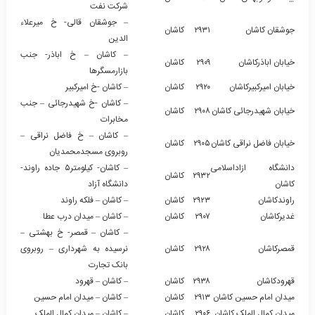
شرکت نفت
– جوشقان قالی- خ میرعلاء
جوشقان کاشان
۲۹۳۱
کاشان
الدین
– کاشان – خ اباذر- جنب
خیابان اباذرکاشان
۲۹۰۹
کاشان
بازارمسگرها
خیابان امیرکبیرکاشان
۲۹۲۰
کاشان
– کاشان -خ امیرکبیر
– کاشان -خ شهیدرجائی – جنب
خیابان شهیدرجائی کاشان
۲۹۰۸
کاشان
مخابرات
– کاشان – خ فاضل نراقی –
خیابان فاضل نراقی کاشان
۲۹۰۵
کاشان
روبروی مسجدمحمدیان
دانشگاه ازاداسلامی
– کاشان- کیلومتر۵ جاده راوند-
۲۹۳۲
کاشان
کاشان
دانشگاه آزاد
راوندکاشان
۲۹۲۳
کاشان
– کاشان – فلکه راوند
غدیرکاشان
۲۹۰۷
کاشان
– کاشان – میدان درب عطا
– کاشان – قمصر- خ بهشتی –
قمصرکاشان
۲۹۲۸
کاشان
نرسیده به شهرداری – روبروی
بانک تجارت
قهرودکاشان
۲۹۳۸
کاشان
– کاشان – قهرود
میدان امام حسین کاشان
۲۹۱۳
کاشان
– کاشان – میدان امام حسین
میدان کمال الملک کاشان
۲۹۰۶
کاشان
– کاشان – میدان کمال الملک