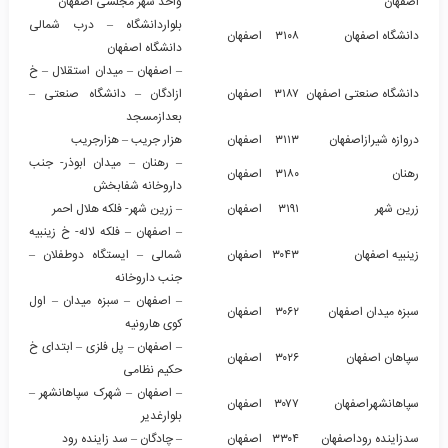
اصفهان
واحد شهر مجلسی اصفهان
بلواردانشگاه – درب شمالی
دانشگاه اصفهان
۳۱۰۸
اصفهان
دانشگاه اصفهان
– اصفهان – میدان استقلال – خ
دانشگاه صنعتی اصفهان
۳۱۸۷
اصفهان
ازادگان – دانشگاه صنعتی –
بعدازمسجد
دروازه شیرازاصفهان
۳۱۱۳
اصفهان
هزار جریب – هزارجریب
– رهنان – میدان ابوذر- جنب
رهنان
۳۱۸۰
اصفهان
داروخانه شفابخش
زرین شهر
۳۱۹۱
اصفهان
– زرین شهر- فلکه هلال احمر
– اصفهان – فلکه لاله- خ زینبیه
زینبیه اصفهان
۳۰۴۳
اصفهان
شمالی – ایستگاه دوطفلان –
جنب داروخانه
– اصفهان – سبزه میدان – اول
سبزه میدان اصفهان
۳۰۶۲
اصفهان
کوی هارونیه
– اصفهان – پل فلزی – ابتدای خ
سپاهان اصفهان
۳۰۲۶
اصفهان
حکیم نظامی
– اصفهان – شهرک سپاهانشهر –
سپاهانشهراصفهان
۳۰۷۷
اصفهان
بلوارغدیر
سدزاینده روداصفهان
۳۳۰۴
اصفهان
– چادگان – سد زاینده رود