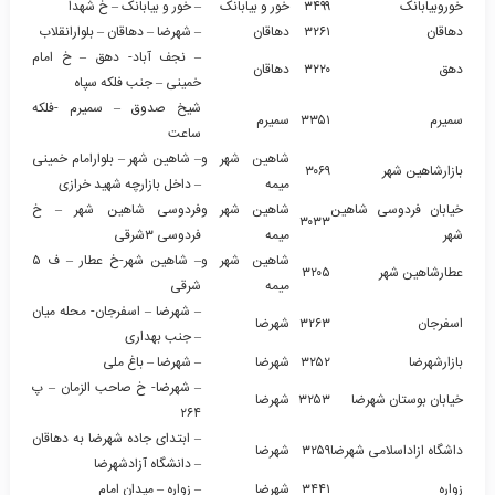
خوروبیابانک
۳۴۹۹
خور و بیابانک
– خور و بیابانک – خ شهدا
دهاقان
۳۲۶۱
دهاقان
– شهرضا – دهاقان – بلوارانقلاب
– نجف آباد- دهق – خ امام
دهق
۳۲۲۰
دهاقان
خمینی – جنب فلکه سپاه
شیخ صدوق – سمیرم -فلکه
سمیرم
۳۳۵۱
سمیرم
ساعت
شاهین شهر و
– شاهین شهر – بلوارامام خمینی
بازارشاهین شهر
۳۰۶۹
میمه
– داخل بازارچه شهید خرازی
خیابان فردوسی شاهین
شاهین شهر و
فردوسی شاهین شهر – خ
۳۰۳۳
شهر
میمه
فردوسی ۳شرقی
شاهین شهر و
– شاهین شهر-خ عطار – ف ۵
عطارشاهین شهر
۳۲۰۵
میمه
شرقی
– شهرضا – اسفرجان- محله میان
اسفرجان
۳۲۶۳
شهرضا
– جنب بهداری
بازارشهرضا
۳۲۵۲
شهرضا
– شهرضا – باغ ملی
– شهرضا- خ صاحب الزمان – پ
خیابان بوستان شهرضا
۳۲۵۳
شهرضا
۲۶۴
– ابتدای جاده شهرضا به دهاقان
داشگاه ازاداسلامی شهرضا
۳۲۵۹
شهرضا
– دانشگاه آزادشهرضا
زواره
۳۴۴۱
شهرضا
– زواره – میدان امام