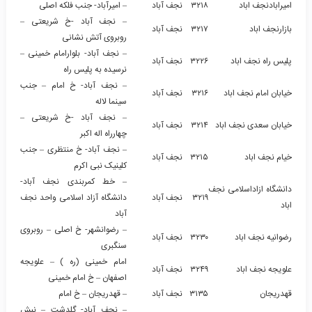
امیرابادنجف اباد
۳۲۱۸
نجف آباد
– امیرآباد- جنب فلکه اصلی
– نجف آباد -خ شریعتی –
بازارنجف اباد
۳۲۱۷
نجف آباد
روبروی آتش نشانی
– نجف آباد- بلوارامام خمینی –
پلیس راه نجف اباد
۳۲۲۶
نجف آباد
نرسیده به پلیس راه
– نجف آباد- خ امام – جنب
خیابان امام نجف اباد
۳۲۱۶
نجف آباد
سینما لاله
– نجف آباد -خ شریعتی –
خیابان سعدی نجف اباد
۳۲۱۴
نجف آباد
چهارراه اله اکبر
– نجف آباد- خ منتظری – جنب
خیام نجف اباد
۳۲۱۵
نجف آباد
کلینیک نبی اکرم
– خط کمربندی نجف آباد-
دانشگاه ازاداسلامی نجف
۳۲۱۹
نجف آباد
دانشگاه آزاد اسلامی واحد نجف
اباد
آباد
– رضوانشهر- خ اصلی – روبروی
رضوانیه نجف اباد
۳۲۳۰
نجف آباد
سنگبری
امام خمینی (ره ) – علویجه
علویجه نجف اباد
۳۲۴۹
نجف آباد
اصفهان – خ امام خمینی
قهدریجان
۳۱۳۵
نجف آباد
– قهدریجان – خ امام
– نجف آباد- گلدشت – نبش