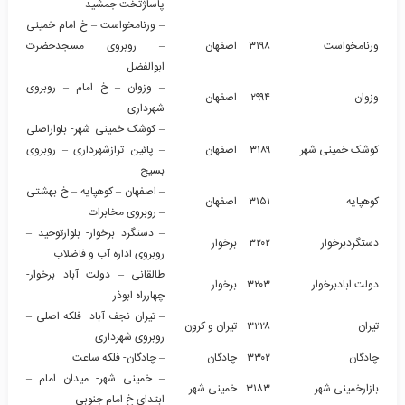
پاساژتخت جمشید
– ورنامخواست – خ امام خمینی
ورنامخواست
۳۱۹۸
اصفهان
– روبروی مسجدحضرت
ابوالفضل
– وزوان – خ امام – روبروی
وزوان
۲۹۹۴
اصفهان
شهرداری
– کوشک خمینی شهر- بلواراصلی
کوشک خمینی شهر
۳۱۸۹
اصفهان
– پائین ترازشهرداری – روبروی
بسیج
– اصفهان – کوهپایه – خ بهشتی
کوهپایه
۳۱۵۱
اصفهان
– روبروی مخابرات
– دستگرد برخوار- بلوارتوحید –
دستگردبرخوار
۳۲۰۲
برخوار
روبروی اداره آب و فاضلاب
طالقانی – دولت آباد برخوار-
دولت ابادبرخوار
۳۲۰۳
برخوار
چهارراه ابوذر
– تیران نجف آباد- فلکه اصلی –
تیران
۳۲۲۸
تیران و کرون
روبروی شهرداری
چادگان
۳۳۰۲
چادگان
– چادگان- فلکه ساعت
– خمینی شهر- میدان امام –
بازارخمینی شهر
۳۱۸۳
خمینی شهر
ابتدای خ امام جنوبی