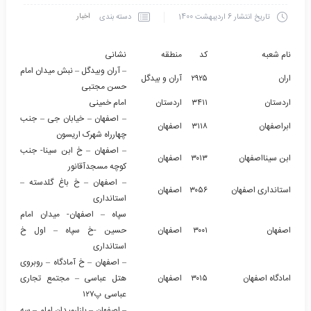
اخبار
دسته بندی
تاریخ انتشار
6 اردیبهشت 1400
نام شعبه
کد
منطقه
نشانى
– آران وبیدگل – نبش میدان امام
اران
۲۹۲۵
آران و بیدگل
حسن مجتبی
اردستان
۳۴۱۱
اردستان
امام خمینی
– اصفهان – خیابان جی – جنب
ابراصفهان
۳۱۱۸
اصفهان
چهارراه شهرک اریسون
– اصفهان – خ ابن سینا- جنب
ابن سینااصفهان
۳۰۱۳
اصفهان
کوچه مسجدآقانور
– اصفهان – خ باغ گلدسته –
استانداری اصفهان
۳۰۵۶
اصفهان
استانداری
سپاه – اصفهان- میدان امام
اصفهان
۳۰۰۱
اصفهان
حسین -خ سپاه – اول خ
استانداری
– اصفهان – خ آمادگاه – روبروی
امادگاه اصفهان
۳۰۱۵
اصفهان
هتل عباسی – مجتمع تجاری
عباسی پ۱۲۷
– اصفهان – بازارمیدان امام – سه