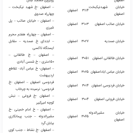
اصفهان
روبروی مسجد لبنان
خیابان شهیدنیکبخت
– اصفهان -خ شهید نیکبخت –
۳۱۱۴
اصفهان
اصفهان
چهارراه صدوق
– اصفهان – خیابان صائب – پل
خیابان صائب اصفهان
۳۱۰۳
اصفهان
شیری
– اصفهان – چهارراه هفتم محرم
خیابان صمدیه
۳۰۲۷
اصفهان
– ابتدای خ صمدیه – مقابل
ایستگاه تاکسی
– اصفهان – خ طالقانی –
خیابان طالقانی اصفهان
۳۰۵۱
اصفهان
۱۵۰متری – خ شمس آبادی
– اصفهان- خ عباس آباد- تقاطع
خیابان عباس اباداصفهان
۳۰۲۵
اصفهان
اردیبهشت
فردوسی اصفهان – اصفهان -خ
خیابان فردوسی اصفهان
۳۰۱۴
اصفهان
فردوسی- نرسیده به چرخاب
– اصفهان -خ فروغی – نبش
خیابان فروغی اصفهان
۳۰۰۴
اصفهان
کوچه امیرکبیر
– اصفهان – خ امام خمینی -خ
خیابان مشیرالدوله
۳۰۶۵
اصفهان
مشیرالدوله – جنب پیمانکاری
اصفهان
بیابان گرد
– اصفهان -خ نشاط – جنب کوی