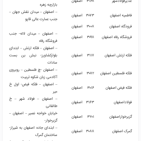
غدیرفولادشهر
۳۱۶۸
اصفهان
بازارچه زهره
– اصفهان – میدان نقش جهان –
فاطمیه اصفهان
۳۰۷۳
اصفهان
جنب عمارت عالی قاپو
فرودگاه اصفهان
۳۰۰۸
اصفهان
– اصفهان – میدان لاله- جنب
فروشگاه رفاه اصفهان
۳۰۹۸
اصفهان
فروشگاه رفاه
– اصفهان – فلکه ارتش – ابتدای
فلکه ارتش اصفهان
۳۱۱۷
اصفهان
بلوارکشاورز- نبش بن بست
سادات
– اصفهان -چ فلسطین – روبروی
فلکه فلسطین اصفهان
۳۰۷۲
اصفهان
آکادمی زبان شکوه تربیت
– اصفهان – فلکه فیض- اول خ
فلکه فیض اصفهان
۳۰۱۶
اصفهان
میر
– اصفهان – فولاد شهر – خ
فولاداصفهان
۳۱۶۳
اصفهان
طالقانی
خیابان خواجه نصیر – اصفهان –
گزبرخواراصفهان
۳۲۰۱
اصفهان
گزبرخوار-
– ابتدای جاده اصفهان به شیراز-
گمرک اصفهان
۳۰۸۸
اصفهان
ساختمان گمرک