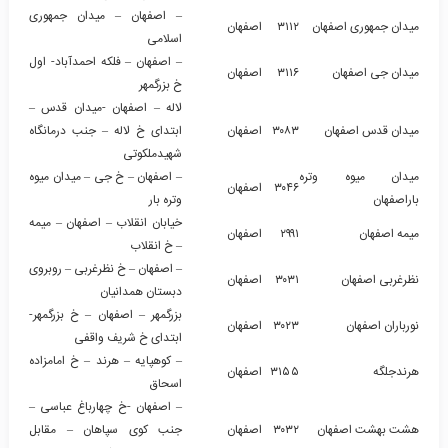
– اصفهان – میدان جمهوری
میدان جمهوری اصفهان
۳۱۱۲
اصفهان
اسلامی
– اصفهان – فلکه احمدآباد- اول
میدان جی اصفهان
۳۱۱۶
اصفهان
خ بزرگمهر
لاله – اصفهان -میدان قدس –
میدان قدس اصفهان
۳۰۸۳
اصفهان
ابتدای خ لاله – جنب درمانگاه
شهیدملکوتی
میدان میوه وتره
– اصفهان – خ جی – میدان میوه
۳۰۴۶
اصفهان
باراصفهان
وتره بار
خیابان انقلاب – اصفهان – میمه
میمه اصفهان
۲۹۹۱
اصفهان
– خ انقلاب
– اصفهان – خ نظرغربی – روبروی
نظرغربی اصفهان
۳۰۳۱
اصفهان
دبستان همدانیان
بزرگمهر – اصفهان – خ بزرگمهر-
نورباران اصفهان
۳۰۲۳
اصفهان
ابتدای خ شریف واقفی
– کوهپایه – هرند – خ امامزاده
هرندجلگه
۳۱۵۵
اصفهان
اسحاق
– اصفهان -خ چهارباغ عباسی –
هشت بهشت اصفهان
۳۰۳۲
اصفهان
جنب کوی سپاهان – مقابل