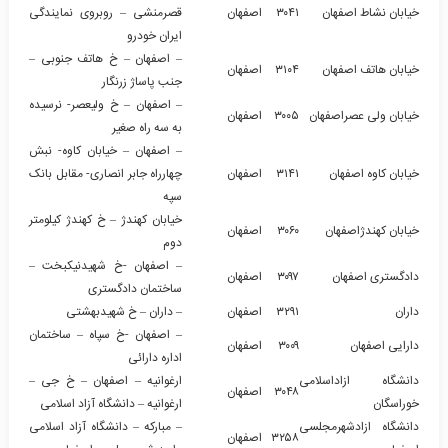
خیابان نشاط اصفهان
۳۰۴۱
اصفهان
قصرمنشی – روبروی نمایندگی
ایران خودرو
– اصفهان – خ هاتف جنوبی –
خیابان هاتف اصفهان
۳۱۰۴
اصفهان
جنب پاساژ زرنگار
– اصفهان – خ ولیعصر- نرسیده
خیابان ولی عصراصفهان
۳۰۰۵
اصفهان
به سه راه صغیر
– اصفهان – خیابان کاوه- نبش
خیابان کاوه اصفهان
۳۱۴۱
اصفهان
چهارراه جابر انصاری- مقابل بانک
سپه
خیابان کهندژ – خ کهندژ کیلومتر
خیابان کهندژاصفهان
۳۰۶۰
اصفهان
دوم
– اصفهان -خ شهیدنیکبخت –
دادگستری اصفهان
۳۰۹۷
اصفهان
ساختمان دادگستری
داران
۳۲۹۱
اصفهان
– داران – خ شهیدبهشتی
– اصفهان -خ سپاه – ساختمان
دارایی اصفهان
۳۰۰۹
اصفهان
اداره دارائی
دانشگاه ازاداسلامی
ارغوانیه – اصفهان – خ جی –
۳۰۴۸
اصفهان
خوراسگان
ارغوانیه – دانشگاه آزاد اسلامی
دانشگاه ازادشهرمجلسی
– مبارکه – دانشگاه آزاد اسلامی
۳۲۵۸
اصفهان