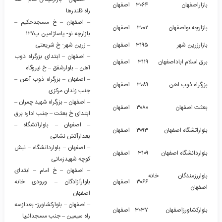
بازاراصفهان
۳۰۶۴
اصفهان
راه قلندرها
– اصفهان – خ مسجدحکیم –
بازارچه نواصفهان
۳۰۰۲
اصفهان
بازارچه نو- پاساژامین پ۱۲۷
بازارزرین شهر
۳۱۹۵
اصفهان
– زرین شهر- خ شریعتی
– اصفهان – ابتدای بزرگراه ذوب
برق اسلام اباداصفهان
۳۱۱۹
اصفهان
آهن – بلوارشفق – خ نیروگاه
– اصفهان – بزرگراه ذوب آهن –
بزرگراه ذوب اهن
۳۰۸۹
اصفهان
جنب زندان مرکزی
– اصفهان – بزرگراه شهید چمران –
بعثت اصفهان
۳۰۸۰
اصفهان
ابتدای خ بعثت – جنب اداره برق
– اصفهان – بلوارآتشگاه –
بلواراتشگاه اصفهان
۳۰۹۳
اصفهان
بعدازآتش نشانی
– اصفهان – بلواردانشگاه – نبش
بلواردانشگاه اصفهان
۳۱۰۹
اصفهان
کوچه شهیدزمانی
– اصفهان – خ امام – ابتدای
بلواررزمندگان خانه
۳۰۶۶
اصفهان
بلوارآزادگان – ورودی خانه
اصفهان
اصفهان
– اصفهان – بلوارکشاورز- بعدازسه
بلوارکشاورزاصفهان
۳۰۳۷
اصفهان
راه سیمین – جنب مسجدانبیا