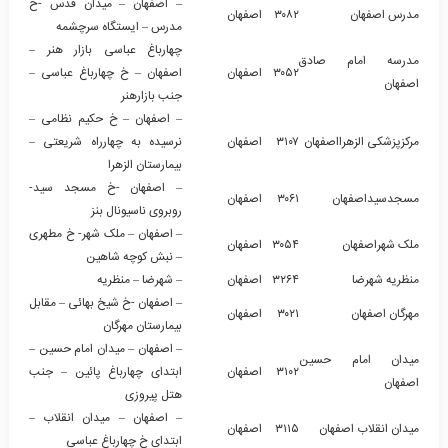
– اصفهان – میدان قدس -خ
مدرس اصفهان
۳۰۸۲
اصفهان
مدرس – ایستگاه سرچشمه
چهارباغ عباسی بازار هنر –
مدرسه امام صادق
۳۰۵۲
اصفهان
اصفهان – خ چهارباغ عباسی –
اصفهان
جنب بازارهنر
– اصفهان – خ حکیم نظامی –
مرکزپزشکی الزهرااصفهان
۳۱۰۷
اصفهان
نرسیده به چهارراه شریعتی –
بیمارستان الزهرا
– اصفهان -خ مسجد سید-
مسجدسیداصفهان
۳۰۶۱
اصفهان
روبروی ناسیونال بنز
– اصفهان – ملک شهر- خ مطهری
ملک شهراصفهان
۳۰۵۴
اصفهان
– نبش کوچه شاهین
منظریه شهرضا
۳۲۶۴
اصفهان
– شهرضا – منظریه
– اصفهان -خ شیخ بهائی – مقابل
مهرگان اصفهان
۳۰۲۱
اصفهان
بیمارستان مهرگان
– اصفهان – میدان امام حسین –
میدان امام حسین
۳۱۰۲
اصفهان
ابتدای چهارباغ پائین – جنب
اصفهان
هتل پیروزی
– اصفهان – میدان انقلاب –
میدان انقلاب اصفهان
۳۱۱۵
اصفهان
ابتدای خ چهارباغ عباسی