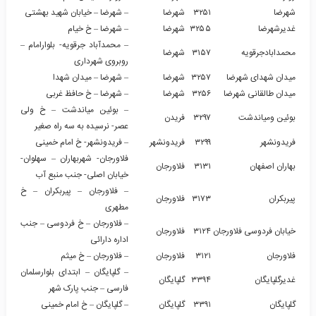
شهرضا
۳۲۵۱
شهرضا
– شهرضا – خیابان شهید بهشتی
غدیرشهرضا
۳۲۵۵
شهرضا
– شهرضا – خ خیام
– محمدآباد جرقویه- بلوارامام –
محمدابادجرقویه
۳۱۵۷
شهرضا
روبروی شهرداری
میدان شهدای شهرضا
۳۲۵۷
شهرضا
– شهرضا – میدان شهدا
میدان طالقانی شهرضا
۳۲۵۶
شهرضا
– شهرضا – خ حافظ غربی
– بوئین میاندشت – خ ولی
بوئین ومیاندشت
۳۲۹۷
فریدن
عصر- نرسیده به سه راه صغیر
فریدونشهر
۳۲۹۹
فریدونشهر
– فریدونشهر- خ امام خمینی
فلاورجان- شهربهاران – سهلوان-
بهاران اصفهان
۳۱۳۱
فلاورجان
خیابان اصلی- جنب منبع آب
– فلاورجان – پیربکران – خ
پیربکران
۳۱۷۳
فلاورجان
مطهری
– فلاورجان – خ فردوسی – جنب
خیابان فردوسی فلاورجان
۳۱۲۴
فلاورجان
اداره دارائی
فلاورجان
۳۱۲۱
فلاورجان
– فلاورجان – خ میثم
– گلپایگان – ابتدای بلوارسلمان
غدیرگلپایگان
۳۳۹۴
گلپایگان
فارسی – جنب پارک شهر
گلپایگان
۳۳۹۱
گلپایگان
– گلپایگان – خ امام خمینی