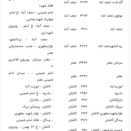
گلدشت نجف اباد
۳۲۲۹
نجف آباد
فلکه شهدا
امام خمینی – نجف آباد- خ امام-
مولوی نجف اباد
۳۲۱۳
نجف آباد
چهارراه شهیدرضایی
– نجف آباد- خ امام – روبروی
نجف اباد
۳۲۱۱
نجف آباد
شهرداری
– نجف آباد – یزدانشهر-
یزدانشهرنجف اباد
۳۲۲۷
نجف آباد
بلوارمطهری – جنب مسجدولی
عصر
– نطنز- سرابان- روبروی کلانتری
سرابان نطنز
۳۴۳۲
نطنز
۱۱
امام خمینی – – میدان امام
نطنز
۳۴۳۱
نطنز
خمینی نطنز
ابوزیداباد
۲۹۲۶
کاشان
– کاشان – ابوزید آباد
بادرود
۲۹۵۲
کاشان
– بادرود – خ امام خمینی
بازارکاشان
۲۹۱۲
کاشان
– کاشان – بالابازار
برزوک کاشان
۲۹۳۰
کاشان
– کاشان- روستای برزک
بلوارشهیدمطهری کاشان
۲۹۱۴
کاشان
– کاشان – بلوار شهید مطهری
بیدگل کاشان
۲۹۲۷
کاشان
– بیدگل – فلکه امام خمینی
– کاشان – خ ۲۲ بهمن – روبروی
بیست ودوبهمن کاشان
۲۹۱۰
کاشان