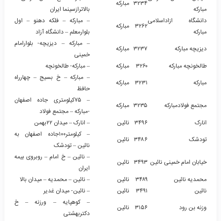
۳۲۳۴
مبارکه
مبارکه
بالاترازسینما ایران
دانشگاه ازاداسلامی
– مبارکه – فلکه دهنو – اول
۳۲۶۲
مبارکه
مبارکه
بلوارمعلم – دانشگاه آزاد
– مبارکه – دیزیچه- بلوارامام
دیزیچه مبارکه
۳۲۳۷
مبارکه
خمینی
طالخونچه مبارکه
۳۲۶۰
مبارکه
– مبارکه- طالخونچه
– مبارکه – خ بسیج – چهارراه
مبارکه
۳۲۳۱
مبارکه
حافظ
– ۷۵کیلومتری جاده اصفهان
مجتمع فولادمبارکه
۳۲۳۵
مبارکه
-مبارکه – مجتمع فولاد
انارک
۳۴۹۶
نائین
– انارک – میدان ۲۲بهمن
– کیلومتر۱۰۰جاده اصفهان به
تودشک
۳۴۸۶
نائین
نائین – تودشک
– نائین – خ امام – روبروی بیمه
خیابان امام خمینی نائین
۳۴۹۳
نائین
ایران
محمدیه نائین
۳۴۸۹
نائین
– نائین – محمدیه – میدان بالا
نائین
۳۴۹۱
نائین
– نائین- میدان غدیر
– کوهپایه – ورزنه – خ
وزنه بن رود
۳۱۵۶
نائین
دکتربهشتی