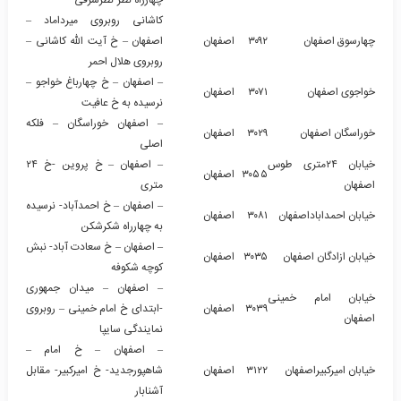
کاشانی روبروی میرداماد –
چهارسوق اصفهان
۳۰۹۲
اصفهان
اصفهان – خ آیت الله کاشانی –
روبروی هلال احمر
– اصفهان – خ چهارباغ خواجو –
خواجوی اصفهان
۳۰۷۱
اصفهان
نرسیده به خ عافیت
– اصفهان خوراسگان – فلکه
خوراسگان اصفهان
۳۰۲۹
اصفهان
اصلی
خیابان ۲۴متری طوس
– اصفهان – خ پروین -خ ۲۴
۳۰۵۵
اصفهان
اصفهان
متری
– اصفهان – خ احمدآباد- نرسیده
خیابان احمداباداصفهان
۳۰۸۱
اصفهان
به چهارراه شکرشکن
– اصفهان – خ سعادت آباد- نبش
خیابان ازادگان اصفهان
۳۰۳۵
اصفهان
کوچه شکوفه
– اصفهان – میدان جمهوری
خیابان امام خمینی
۳۰۳۹
اصفهان
-ابتدای خ امام خمینی – روبروی
اصفهان
نمایندگی سایپا
– اصفهان – خ امام –
خیابان امیرکبیراصفهان
۳۱۲۲
اصفهان
شاهپورجدید- خ امیرکبیر- مقابل
آشنابار