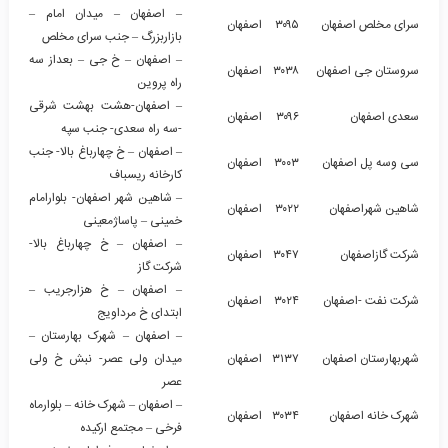
– اصفهان – میدان امام –
سرای مخلص اصفهان
۳۰۹۵
اصفهان
بازاربزرگ – جنب سرای مخلص
– اصفهان – خ جی – بعداز سه
سروستان جی اصفهان
۳۰۳۸
اصفهان
راه پروین
– اصفهان-هشت بهشت شرقی
سعدی اصفهان
۳۰۹۶
اصفهان
-سه راه سعدی- جنب سپه
– اصفهان – خ چهارباغ بالا- جنب
سی وسه پل اصفهان
۳۰۰۳
اصفهان
کارخانه ریسباف
– شاهین شهر اصفهان- بلوارامام
شاهین شهراصفهان
۳۰۲۲
اصفهان
خمینی – پاساژمعینی
– اصفهان – خ چهارباغ بالا-
شرکت گازاصفهان
۳۰۴۷
اصفهان
شرکت گاز
– اصفهان – خ هزارجریب –
شرکت نفت -اصفهان
۳۰۲۴
اصفهان
ابتدای خ مرداویج
– اصفهان – شهرک بهارستان –
شهربهارستان اصفهان
۳۱۳۷
اصفهان
میدان ولی عصر- نبش خ ولی
عصر
– اصفهان – شهرک خانه – بلوارماه
شهرک خانه اصفهان
۳۰۳۴
اصفهان
فرخی – مجتمع ارکیده