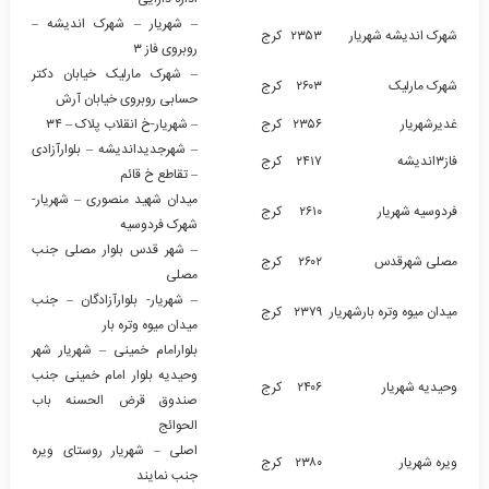
– شهریار – شهرک اندیشه –
شهرک اندیشه شهریار
۲۳۵۳
کرج
روبروی فاز ۳
– شهرک مارلیک خیابان دکتر
شهرک مارلیک
۲۶۰۳
کرج
حسابی روبروی خیابان آرش
غدیرشهریار
۲۳۵۶
کرج
– شهریار-خ انقلاب پلاک – ۳۴
– شهرجدیداندیشه – بلوارآزادی
فاز۳اندیشه
۲۴۱۷
کرج
– تقاطع خ قائم
میدان شهید منصوری – شهریار-
فردوسیه شهریار
۲۶۱۰
کرج
شهرک فردوسیه
– شهر قدس بلوار مصلی جنب
مصلی شهرقدس
۲۶۰۲
کرج
مصلی
– شهریار- بلوارآزادگان – جنب
میدان میوه وتره بارشهریار
۲۳۷۹
کرج
میدان میوه وتره بار
بلوارامام خمینی – شهریار شهر
وحیدیه بلوار امام خمینی جنب
وحیدیه شهریار
۲۴۰۶
کرج
صندوق قرض الحسنه باب
الحوائج
اصلی – شهریار روستای ویره
ویره شهریار
۲۳۸۰
کرج
جنب نمایند