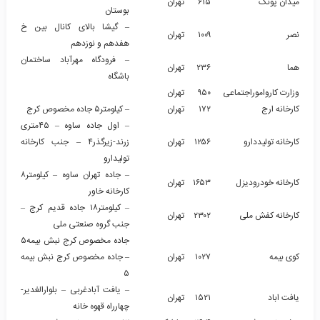
میدان پونک
۶۱۵
تهران
بوستان
– گیشا بالای کانال بین خ
نصر
۱۰۰۹
تهران
هفدهم و نوزدهم
– فرودگاه مهرآباد ساختمان
هما
۲۳۶
تهران
باشگاه
وزارت کارواموراجتماعی
۹۵۰
تهران
کارخانه ارج
۱۷۲
تهران
– کیلومتر۵ جاده مخصوص کرج
– اول جاده ساوه – ۴۵متری
کارخانه تولیددارو
۱۲۵۶
تهران
زرند-زیرگذر۴ – جنب کارخانه
تولیدارو
– جاده تهران ساوه – کیلومتر۸
کارخانه خودرودیزل
۱۶۵۳
تهران
کارخانه خاور
– کیلومتر۱۸ جاده قدیم کرج –
کارخانه کفش ملی
۲۳۰۲
تهران
جنب گروه صنعتی ملی
جاده مخصوص کرج نبش بیمه۵
کوی بیمه
۱۰۲۷
تهران
– جاده مخصوص کرج نبش بیمه
۵
– یافت آبادغربی – بلوارالغدیر-
یافت اباد
۱۵۲۱
تهران
چهارراه قهوه خانه