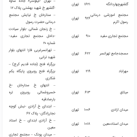
– تهران -کیلومتر۸ جاده ساوه
گلشهرچهاردانگه
۱۶۲۱
تهران
-گلشهر خ شهید بهشتی پلاک ۱۲
مجتمع اموزشی درمانی
– ستارخان خ نیایش مجتمع
۹۲۶
تهران
رسول اکرم
درمانی حضرت رسول
– خ زنجان شمالی -بلوار سیادت
مجتمع تجاری مفید
۹۱۰
تهران
-داخل مجتمع تجاری مفید-
شماره ۲۰
– تهرانسرغربی فاز۱ انتهای بلوار
مسجدجامع تهرانسر
۶۲۲
تهران
شهید ترابی
بزرگراه فتح (جاده قدیم کرج) –
مهراباد
۲۱۹
تهران
بزرگراه فتح روبروی پایگاه یکم
شکاری
– انتهای خ ستارخان -خ
میثاق
۶۱۳
تهران
خسروشمالی روبروی تره
بارصادقیه
– ابتدای خ آزادی -نبش کوچه
میدان ازادی
۱۰۰۶
تهران
نجارزادگان- پلاک ۶۷
– خ آزادی ابتدای – خ استاد
میدان استادمعین
۱۰۱۸
تهران
معین
– میدان پونک – مجتمع تجاری