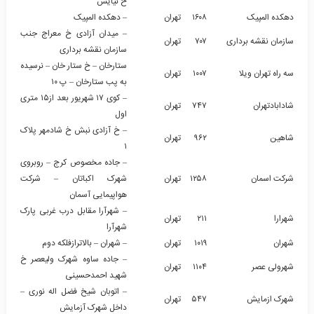
خ نیایش
دهکده المپیک
۱۶۰۸
تهران
– دهکده المپیک
– میدان آزادی خ معراج جنب
سازمان نقشه برداری
۷۰۷
تهران
سازمان نقشه برداری
ستارخان – خ ستار خان – نرسیده
سه راه تهران ویلا
۱۰۰۷
تهران
به پب ستارخان – پ ۱۰
– کوی ۱۷ شهریور بعد از۱۵ متری
شادابادتهران
۷۴۷
تهران
اول
– خ آزادی نبش خ شادمهر پلاک
شاهین
۹۶۲
تهران
۱
– جاده مخصوص کرج – روبروی
شرکت اسمان
۱۲۵۸
تهران
شهرک اکباتان – شرکت
هواپیمایی آسمان
– شهرآرا مقابل درب غربی پارک
شهرارا
۲۱۱
تهران
شهرآرا
شهران
۱۰۱۹
تهران
– شهران – بالاترازفلکه دوم
– جاده ساوه شهرک ولیعصر خ
شهرولی عصر
۱۱۰۴
تهران
شهید احمدحسینی
– اتوبان شیخ فضل اله نوری –
شهرک ازمایش
۵۴۷
تهران
داخل شهرک آزمایش