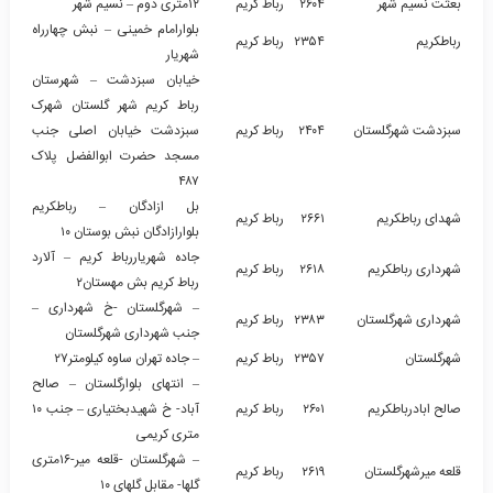
بعثت نسیم شهر
۲۶۰۴
رباط کریم
۱۲متری دوم – نسیم شهر
بلوارامام خمینی – نبش چهارراه
رباطکریم
۲۳۵۴
رباط کریم
شهریار
خیابان سبزدشت – شهرستان
رباط کریم شهر گلستان شهرک
سبزدشت شهرگلستان
۲۴۰۴
رباط کریم
سبزدشت خیابان اصلی جنب
مسجد حضرت ابوالفضل پلاک
۴۸۷
بل ازادگان – رباطکریم
شهدای رباطکریم
۲۶۶۱
رباط کریم
بلوارازادگان نبش بوستان ۱۰
جاده شهریاررباط کریم – آلارد
شهرداری رباطکریم
۲۶۱۸
رباط کریم
رباط کریم بش مهستان۲
– شهرگلستان -خ شهرداری –
شهرداری شهرگلستان
۲۳۸۳
رباط کریم
جنب شهرداری شهرگلستان
شهرگلستان
۲۳۵۷
رباط کریم
– جاده تهران ساوه کیلومتر۲۷
– انتهای بلوارگلستان – صالح
صالح ابادرباطکریم
۲۶۰۱
رباط کریم
آباد- خ شهیدبختیاری – جنب ۱۰
متری کریمی
– شهرگلستان -قلعه میر-۱۶متری
قلعه میرشهرگلستان
۲۶۱۹
رباط کریم
گلها- مقابل گلهای ۱۰