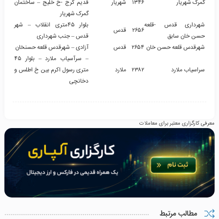
گمرک شهریار
۱۳۴۶
شهریار
قدیم کرج -خ خلیج – ساختمان
گمرک شهریار
شهرداری قدس -قلعه
بلوار ۴۵متری انقلاب – شهر
۲۶۵۶
قدس
حسن خان سابق
قدس – جنب شهرداری
شهرقدس قلعه حسن خان
۲۶۵۴
قدس
آزادی – شهرقدس قلعه حسنخان
– سرآسیاب ملارد – بلوار ۴۵
سراسیاب ملارد
۲۳۸۲
ملارد
متری رسول اکرم بین خ اطلس و
دخانچی
معرفی کارگزاری معتبر برای معاملات
مطالب مرتبط