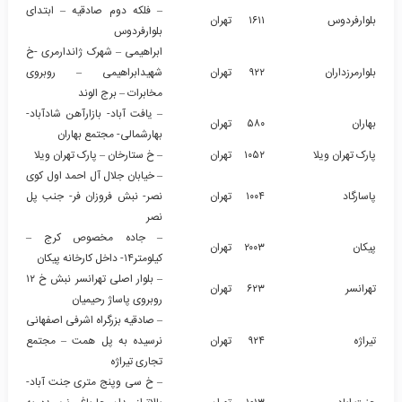
– فلکه دوم صادقیه – ابتدای
بلوارفردوس
۱۶۱۱
تهران
بلوارفردوس
ابراهیمی – شهرک ژاندارمری -خ
بلوارمرزداران
۹۲۲
تهران
شهیدابراهیمی – روبروی
مخابرات – برج الوند
– یافت آباد- بازارآهن شادآباد-
بهاران
۵۸۰
تهران
بهارشمالی- مجتمع بهاران
پارک تهران ویلا
۱۰۵۲
تهران
– خ ستارخان – پارک تهران ویلا
– خیابان جلال آل احمد اول کوی
پاسارگاد
۱۰۰۴
تهران
نصر- نبش فروزان فر- جنب پل
نصر
– جاده مخصوص کرج –
پیکان
۲۰۰۳
تهران
کیلومتر۱۴- داخل کارخانه پیکان
– بلوار اصلی تهرانسر نبش خ ۱۲
تهرانسر
۶۲۳
تهران
روبروی پاساژ رحیمیان
– صادقیه بزرگراه اشرفی اصفهانی
تیراژه
۹۲۴
تهران
نرسیده به پل همت – مجتمع
تجاری تیراژه
– خ سی وپنج متری جنت آباد-