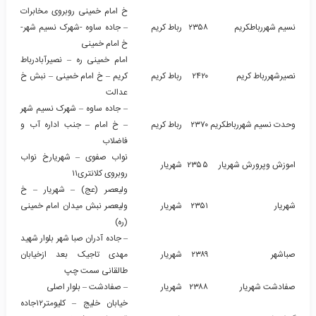
خ امام خمینی روبروی مخابرات
نسیم شهررباطکریم
۲۳۵۸
رباط کریم
– جاده ساوه -شهرک نسیم شهر-
خ امام خمینی
امام خمینی ره – نصیرآبادرباط
نصیرشهررباط کریم
۲۴۲۰
رباط کریم
کریم – خ امام خمینی – نبش خ
عدالت
– جاده ساوه – شهرک نسیم شهر
وحدت نسیم شهررباطکریم
۲۳۷۰
رباط کریم
– خ امام – جنب اداره آب و
فاضلاب
نواب صفوی – شهریارخ نواب
اموزش وپرورش شهریار
۲۳۵۵
شهریار
روبروی کلانتری۱۱
ولیعصر (عج) – شهریار – خ
شهریار
۲۳۵۱
شهریار
ولیعصر نبش میدان امام خمینی
(ره)
– جاده آدران صبا شهر بلوار شهید
صباشهر
۲۳۸۹
شهریار
مهدی تاجیک بعد ازخیابان
طالقانی سمت چپ
صفادشت شهریار
۲۳۸۸
شهریار
– صفادشت – بلوار اصلی
خیابان خلیج – کلیومتر۱۲جاده