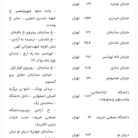
خیابان توحید
۱۲۹
تهران
– جاده ساوه شهرولیعصر- خ
خیابان حیدری
۱۲۵۹
تهران
شهید حیدری جنوبی – نبش خ
وحدت
خیابان ستارخان
۱۲۷
تهران
– خ ستارخان روبروی خ باقرخان
– خ شادمان – نرسیده به آزادی –
خیابان شادمان
۹۵۵
تهران
نبش کوچه شهیدجوزائی کهن
– تهرانسر- سه راه ارج – ابتدای
خیابان لاله تهرانسر
۶۲۱
تهران
بلوار لاله پلاک ۲۴
خیابان نمازی
۸۰۵
تهران
– خ ستارخان – روبروی کوثر اول
– خیابان ستارخان مقابل برق
خیابان همایونفر
۱۳۰
تهران
آلستوم
– میدان پونک – انتها ی بزرگراه
دانشگاه ازاداسلامی
۱۰۱۷
تهران
اشرفی اصفهانی – داخل دانشگاه
واحدعلوم وتحقیقات
– ساختمان یک
– خ آزادی -روبرویدانشگاه
دانشگاه صنعتی شریف
۸۹
تهران
صنعتی شریف- جنب شرکت
پارس الکتریک
– ستارخان چهارراه دریان نو نبش
دریان نو
۹۰۴
تهران