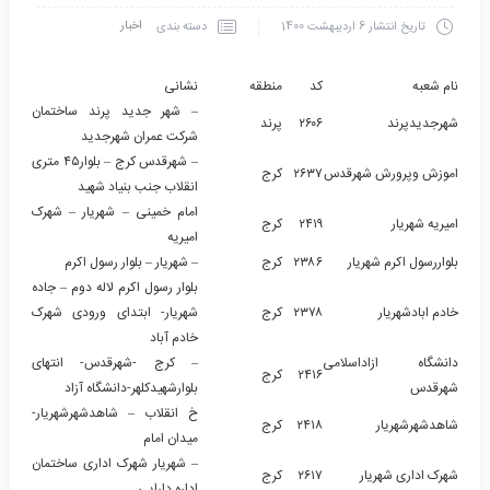
اخبار
دسته بندی
تاریخ انتشار
6 اردیبهشت 1400
نام شعبه
کد
منطقه
نشانى
– شهر جدید پرند ساختمان
شهرجدیدپرند
۲۶۰۶
پرند
شرکت عمران شهرجدید
– شهرقدس کرج – بلوار۴۵ متری
اموزش وپرورش شهرقدس
۲۶۳۷
کرج
انقلاب جنب بنیاد شهید
امام خمینی – شهریار – شهرک
امیریه شهریار
۲۴۱۹
کرج
امیریه
بلواررسول اکرم شهریار
۲۳۸۶
کرج
– شهریار – بلوار رسول اکرم
بلوار رسول اکرم لاله دوم – جاده
خادم ابادشهریار
۲۳۷۸
کرج
شهریار- ابتدای ورودی شهرک
خادم آباد
دانشگاه ازاداسلامی
– کرج -شهرقدس- انتهای
۲۴۱۶
کرج
شهرقدس
بلوارشهیدکلهر-دانشگاه آزاد
خ انقلاب – شاهدشهرشهریار-
شاهدشهرشهریار
۲۴۱۸
کرج
میدان امام
– شهریار شهرک اداری ساختمان
شهرک اداری شهریار
۲۶۱۷
کرج
اداره دارایی