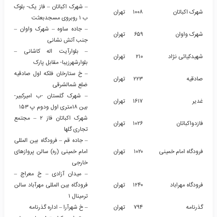
– شهرک اکباتان – فاز یک- بلوک
شهرک اکباتان
۱۰۰۸
تهران
ب ۱ روبروی مسجدبعثت
– جاده ساوه – شهرک واوان –
شهرک واوان
۶۵۹
تهران
جنب آتش نشانی
– بلوارآیت اله کاشانی –
شهیدکیائی نژاد
۲۱۰
تهران
بلوارشهرزیبا- مقابل پارک
– خ ستارخان فلکه اول صادقیه
صادقیه
۲۲۳
تهران
ضلع شمالشرقی
– شهرک گلستان -ب امیرکبیر-
غدیر
۱۶۱۷
تهران
بین ۱۸متری اول ودوم پ ۱۵۳
شهرک اکباتان فاز ۲ – مجتمع
فازدواکباتان
۱۰۲۶
تهران
تجاری گلها
– جاده قم – فرودگاه بین المللی
فرودگاه امام خمینی
۱۰۲۰
تهران
امام خمینی (ره) سالن پروازهای
خارجی
– میدان آزادی – خ معراج –
فرودگاه مهراباد
۱۲۴۰
تهران
فرودگاه بین المللی مهرآباد سالن
ترمینال ۱
گذرنامه
۷۹۴
تهران
– خ شهرآرا – اداره گذرنامه