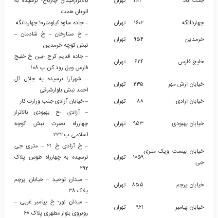
جنت اباد
۱۰۱۳
تهران
بالاترازمیدان چارباغ- نرسیده به
اتوبان همت
چهاردانگه
۱۶۰۲
تهران
– جاده ساوه کیلومتر۱۰ چهاردانگه
– خ ستارخان – خ شادمان –
خرمدین
۹۵۴
تهران
نبش کوچه خرمدین
– جاده قدیم کرج -بین خ خلیج
خلیج فارس
۶۲۴
تهران
فارس وپل رود کن پ ۱۰۸
– شهرآرا نرسیده به جلال آل
خیابان ارش مهر
۲۳۵
تهران
احمد نبش بلوارشرقی
خیابان ازادی
۸۸
تهران
– خیابان آزادی جنب وزارت کار
– آزادی -خ بهبودی بالاتراز
خیابان بهبودی
۹۵۳
تهران
چهارراه نصرت نبش کوچه
اسلامی پ ۲۳۲
– خ آزادی خ ۲۱ – متری جی
خیابان بیست ویک متری
۱۰۵۹
تهران
نرسیده به چهارراه طوس پلاک
جی
۲۹۲
– میدان توحید – خیابان پرچم
خیابان پرچم
۸۵۵
تهران
پلاک ۳۸
– میدان نور- خ پیامبر غربی –
خیابان پیامبر
۹۲۱
تهران
روبروی بلوار مطهری پلاک ۶۸