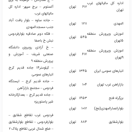
اداره کل مالیاتهای غرب
۶۱۲
تهران
آلستوم – برج سپهر- اداره کل
تهران
مالیاتهای غرب
– جاده ساوه – بلوار یافت آباد
المهدی
۱۲۱۱
تهران
جنب مسجدالمهدی
اموزش وپرورش منطقه
– فلکه دوم صادقیه بلوارفردوس
۵۴۵
تهران
۵تهران
نبش خ باصفا
– خ آزادی روبروی دانشگاه
اموزش وپرورش منطقه
۶۱۷
تهران
صنعتی شریف – آموزش و
۹تهران
پرورش منطقه ۹
– کیلومتر۱۴ جاده قدیم کرج
انبارهای عمومی ایران
۱۳۴۵
تهران
انبارهای عمومی
– جاده قدیم کرج – ایستگاه
بازاراهن غرب تهران
۱۰۴
تهران
فردوس – مجتمع بازارآهن
– جاده قدیم کرج – بعدازکارخانه
بزرگراه فتح
۱۴۵۳
تهران
شیر پاستوریزه
بلوارانصارالمهدی(عج)
۱۰۱۲
تهران
فردوس غرب تقاطع شقایق –
بلوارشقایق
۸۸۴
تهران
بلوارفردوس – تقاطع بلوارشقایق
– ضلع شمال غربی تقاطع پلاک ۲