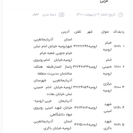
غربی
اخبار
دسته بندی
تاریخ انتشار
6 اردیبهشت 1400
ردیف
کد
عنوان
شهر
تلفن
آدرس
استان آذربایجانغربی
خیام
۱
۱۲۰۲۰
ارومیه
۳۲۲۲۲۲۴۸
شهرارومیه خیابان امام نبش
ارومیه
خیام جنوبی شعبه خیام
امام
ارومیه،خیابان امام،روبروی
۲
۱۲۰۱۰
خمینی
ارومیه
۳۲۲۴۲۰۳۳
پاساژ انصار،طبقه همکف
ارومیه
ساختمان مدیریت منطقه
آذربایجانغربی شهرستان
مرکزی
۳
۱۲۰۰۰
ارومیه
۳۲۲۲۴۰۵۴
ارومیه.خیابان امام خمینی
ارومیه
نبش خیابان بعثت
آذربایجان غربی-ارومیه-
شهید
۴
۱۲۱۴۰
ارومیه
۳۲۲۴۷۰۶۱
خیابان شهید امینی روبروی
امینی
جهاد دانشگاهی
شهید
استان آذربایجانغربی
۵
۱۲۰۶۰
ارومیه
۳۲۲۵۰۱۰۸
باکری
-ارومیه خیابان باکری