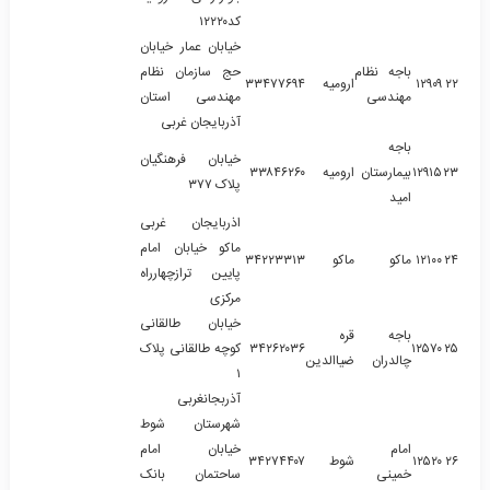
کد۱۲۲۲۰
خیابان عمار خیابان
باجه نظام
حج سازمان نظام
۲۲
۱۲۹۰۹
ارومیه
۳۳۴۷۷۶۹۴
مهندسی
مهندسی استان
آذربایجان غربی
باجه
خیابان فرهنگیان
۲۳
۱۲۹۱۵
بیمارستان
ارومیه
۳۳۸۴۶۲۶۰
پلاک ۳۷۷
امید
اذربایجان غربی
ماکو خیابان امام
۲۴
۱۲۱۰۰
ماکو
ماکو
۳۴۲۲۳۳۱۳
پایین ترازچهارراه
مرکزی
خیابان طالقانی
باجه
قره
۲۵
۱۲۵۷۰
۳۴۲۶۲۰۳۶
کوچه طالقانی پلاک
چالدران
ضیاالدین
۱
آذربجانغربی
شهرستان شوط
امام
خیابان امام
۲۶
۱۲۵۲۰
شوط
۳۴۲۷۴۴۰۷
خمینی
ساحتمان بانک