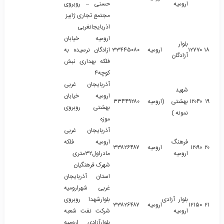
ارومیه
حسنی – روبروی
مجتمع تجاری ژابیز
اذربایجانغربی
ارومیه خیابان
بلوار
۱۸
۱۲۷۷۰
ارومیه
۳۳۴۴۵۰۸۰
ازادگان نرسیده به
آزادگان
فلکه بهداری نبش
کوچه۴
آذربایجان غربی
شهید
ارومیه خیابان
۱۹
۱۲۰۴۰
بهشتی (
ارومیه
۳۳۴۴۹۲۸۰
بهشتی روبروی
نمونه )
موزه
آذربایجان غربی
فرهنگ
ارومیه فلکه
۲۰
۱۲۰۹۰
ارومیه
۳۳۸۲۶۴۸۷
ارومیه
مادراول۳۲متری
شهرک فرهنگیان
استان آذربایجان
غربی شهرارومیه
بلوار آزادی
بلوارشهدا روبروی
۲۱
۱۲۱۵۰
ارومیه
۳۳۸۲۶۴۸۷
ارومیه
شرکت نفت شعبه
بلوارآزادی ارومیه