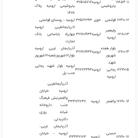
۱۱
۱۲۸۵۴
ارومیه
۳۲۵۱۵۷۱۶
پتروشیمی
پتروشیمی ارومیه پلاک
۱۴۷۸
۱۲
۱۲۳۱۰
قولنجی
خوی
۳۲۵۶۲۲۹۳
ارومیه – روستای قولنجی
اذریایجانغربی ارومیه
ولیعصر
۱۳
۱۲۱۸۰
ارومیه
۳۲۷۸۸۹۳۶
چهارراه باباساعی بانک
ارومیه
تجارت
بلوار هفده
آذربایجان غربی ارومیه
۱۴
۱۲۲۰۰
ارومیه
۳۲۷۸۸۹۳۶
شهریور
بلوار۱۷شهریورشعبه۱۷شهریور
شهید
ارومیه بلوار شهید رجایی
۱۵
۱۲۲۳۰
رجایی
ارومیه
۳۲۷۷۶۳۹۳
جنب پل
ارومیه
آذربآیجانغربی
ارومیه خیابان
والفجرنبش فرهنگ
۱۶
۱۲۲۶۰
والفجر
ارومیه
۳۳۳۷۶۷۳۷
جنب داروخانه
شبانه روزی
دکتربدلی
آذربایجان غربی-
حسنی
ارومیه – خیابان
۱۷
۱۲۷۶۰
ارومیه
۳۳۴۳۲۱۲۳