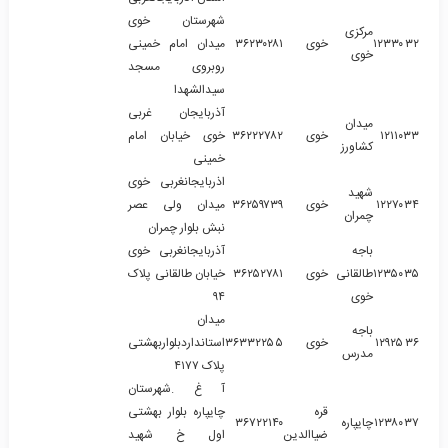
شهرستان خوی
مرکزی
۳۲
۱۲۳۳۰
خوی
۳۶۲۳۰۲۸۱
میدان امام خمینی
خوی
روبروی مسجد
سیدالشهدا
آذربایجان غربی
میدان
۳۳
۱۲۱۱۰
خوی
۳۶۲۲۲۷۸۲
خوی خیابان امام
کشاورز
خمینی
اذربایجانغربی خوی
شهید
۳۴
۱۲۲۷۰
خوی
۳۶۲۵۹۷۳۹
میدان ولی عصر
چمران
نبش بلوار چمران
باجه
آذربایجانغربی خوی
۳۵
۱۲۳۵۰
طالقانی
خوی
۳۶۲۵۲۷۸۱
خیابان طالقانی پلاک
خوی
۹۴
میدان
باجه
۳۶
۱۲۹۲۵
خوی
۳۶۳۳۲۲۵۵
استانداردبلواربهشتی
مدرس
پلاک ۴۱۷۷
آ غ .شهرستان
قره
چایپاره بلوار بهشتی
۳۷
۱۲۳۸۰
چایپاره
۳۶۷۲۲۱۴۰
ضیاالدین
اول خ شهید