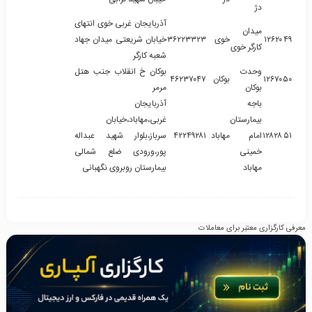
دژ
آذربایجان غربی خوی انتهای
میدان
۴۹
۱۲۶۲۰
خوی
۳۶۲۲۳۳۲۳
خیابان شریعتی میدان جهاد
کارگر خوی
شعبه کارگر
وحدت
بوکان خ انقلاب جنب هتل
۵۰
۱۲۶۷۰
بوکان
۴۶۲۳۷۰۴۷
بوکان
مرمر
باجه
آذربایجان
بیمارستان
غربی،مهاباد،خیابان
۵۱
۱۲۸۲۸
امام
مهاباد
۴۲۲۴۹۲۸۱
سرباز،بلوار شهید عبداله
خمینی
پور،ورودی ضلع شمالی
مهاباد
بیمارستان روبروی نگهبانی
معرفی کارگزاری معتبر برای معاملات