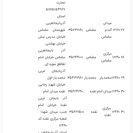
تجارت
۵۸۷۵۱۵۴۹۶۷
استان
میدان
آذربایجانغربی
۲۷
۱۲۱۲۰
گندم
سلماس
۳۵۲۳۲۰۶۰
شهرستان سلماس
سلماس
خیابان مدرس نبش
خیابان بهشتی
آذر بایجانغربی
مرکزی
۲۸
۱۲۲۹۰
سلماس
۳۵۲۴۴۰۰۱
سلماس خیابان امام
سلماس
تقاطع سوره ای
آذربایجان غربی
۲۹
۱۲۴۸۰
محمدیار
محمدیار
۳۵۴۳۲۹۸۱
محمدیار-اول
خیابان شهید رجایی
۳۰
۱۲۴۹۰
میدان امام
نقده
۳۵۶۲۴۲۹۰
نقده میدان امام
آذر بایجان غربی
نقده خیابان امام
مرکزی
۳۱
۱۲۴۶۰
نقده
۳۵۶۲۲۵۰۰
جنب میدان شهدا .
نقده
شعبه مرکزی نقده کد
۱۲۴۶۰
استان آذربایجانغربی