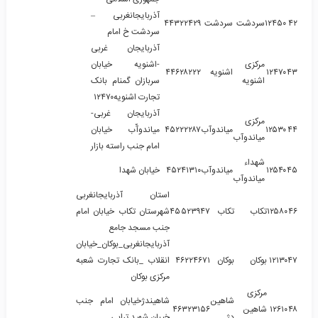
آذربایجانغربی –
۴۲
۱۲۴۵۰
سردشت
سردشت
۴۴۳۲۲۴۲۹
سردشت خ امام
آذربایجان غربی
مرکزی
-اشنویه خیابان
۴۳
۱۲۴۷۰
اشنویه
۴۴۶۲۸۲۲۲
اشنویه
سربازان گمنام بانک
تجارت اشنویه۱۲۴۷۰
آذربایجان غربی-
مرکزی
۴۴
۱۲۵۳۰
میاندوآب
۴۵۲۲۲۲۸۷
میاندوآّب خیابان
میاندوآب
امام جنب راسته بازار
شهداء
۴۵
۱۲۵۴۰
میاندوآب
۴۵۲۴۱۳۱۰
خیابان شهدا
میاندوآب
استان آذربایجانغربی
۴۶
۱۲۵۸۰
تکاب
تکاب
۴۵۵۲۳۹۴۷
شهرستان تکاب خیابان امام
جنب مسجد جامع
آذربایجانغربی_بوکان_خیابان
۴۷
۱۲۱۳۰
بوکان
بوکان
۴۶۲۲۴۶۷۱
انقلاب _بانک تجارت شعبه
مرکزی بوکان
مرکزی
شاهین
شاهیندژخیابان امام جنب
۴۸
۱۲۶۱۰
شاهین
۴۶۳۲۳۱۵۶
دژ
خیبان شهید ترابی