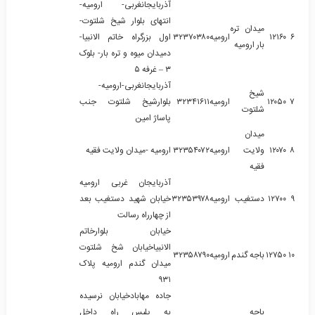
آذربایجانغربی- ارومیه-
انتهای بلوار شیخ شلتوت-
میدان تره
۶
۱۲۱۶۰
ارومیه
۳۲۳۷۰۳۸۰
اول بزرگراه خاتم الانبیا-
بار ارومیه
دمیدان میوه و تره بار- بلوک
۳ – غرفه ۵
آذربایجانغربی-ارومیه-
شیخ
۷
۱۲۰۵۰
ارومیه
۳۲۳۴۱۶۱۱
بلوارشیخ شلتوت جنب
شلتوت
پاساژ امین
میدان
۸
۱۲۰۷۰
ولایت
ارومیه
۳۲۳۵۴۰۷۲
ارومیه -میدان ولایت فقیه
فقیه
آذربایجان غربی ارومیه
۹
۱۲۷۰۰
دستغیب
ارومیه
۳۲۳۵۳۹۷۸
خیابان شهید دستغیب بعد
از چهارراه رسالت
خیابان بلوارخاتم
الانبیاخیابان شخ شلتوت
۱۰
۱۲۷۵۰
باجه گندم
ارومیه
۳۲۳۵۸۷۹۰
میدان گندم ارومیه پلاک
۹۳۱
جاده مهابادخیابان نرسیده
باجه
به پلیس راه داخل