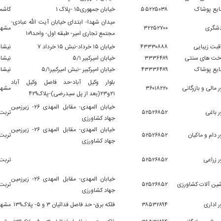
ایع پوشاک
۵۵۲۲۵۰۳۸
خیابان جمهوری۱۵ -پلاک ۱
کاشمر
میدان شهدا- ابتدای خیابان آیت الله عبادی-
دشگری
۳۲۲۵۲۷۰۰
مشهد
مجتمع تجاری امیر- طبقه اول- واحد۱۰۹
قبت زیبایی
۴۳۳۳۰۸۸۸
خیابان ۱۵ خرداد-نبش ۱۵ خرداد ۷
نیشاب
خت های سنتی
۳۳۳۶۴۸۹
خیابان امیرکبیر ۵/۱
نیشاب
ایع پوشاک
۴۳۳۳۶۴۸۹
خیابان امیرکبیر -نبش امیرکبیر۵/۱
نیشاب
بلوار وکیل آباد-حد فاصل وکیل آباد
ر مالی و بازرگانی
۳۶۰۱۸۲۲۰
مشهد
۲۱و۲۳(بعد از پل سیدرضی)-پلاک۴۲۹
خیابان المهدی- مقابل المهدی ۲۶- زیرزمین
ر باغی
۵۲۵۲۶۸۵۲
تربت
جهاد کشاورزی
خیابان المهدی- مقابل المهدی ۲۶- زیرزمین
ر دام و ماکیان
۵۲۵۲۶۸۵۲
تربت
جهاد کشاورزی
کاوش دپارتمان | کانون ورود شما به بازارهای
ر زراعی
۵۲۵۲۶۸۵۲
تربت
مالی
خیابان المهدی- مقابل المهدی ۲۶- زیرزمین
ین آلات کشاورزی
۵۲۵۲۶۸۵۲
تربت
جهاد کشاورزی
ر اداری
۳۸۵۳۲۸۹۴
فلکه برق- حد فاصل فدائیان ۳ و ۵- پلاک۱۳۹
مشهد