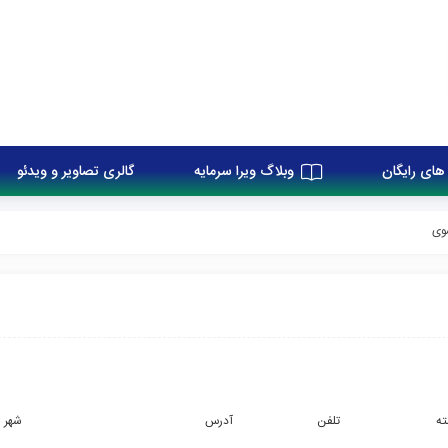
های رایگان
وبلاگ ویرا سرمایه
گالری تصاویر و ویدئو
وی
ته
تلفن
آدرس
شهر