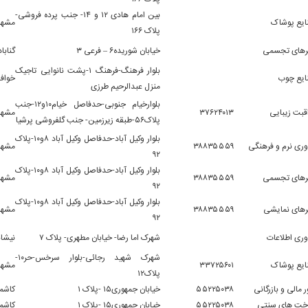
بین امام هادی ۱۲ و ۱۴- جنب پرده فروشی-
ایع پوشاک
مشهد
پلاک ۱۶۶
رهای تجسمی
خیابان شوریده۶ – فرعی ۳
گناباد
بلوار فرهنگ-فرهنگ ۱-پشت نانوایی تاجیک
ایع چوب
خواف
منزل عبدالرحیم طرزی
بلوارخیام جنوبی-حدفاصل خیام۱۰و۱۲-جنب
قبت زیبایی
۳۷۶۲۴۰۱۳
مشهد
پلاک۵۶-طبقه زیرزمین- جنب گلفروشی پرشیا
بلوار وکیل آباد-حدفاصل وکیل آباد ۸و۱۰-پلاک
وری نرم و فرهنگی
۳۸۸۳۵۵۵۹
مشهد
۹۲
بلوار وکیل آباد-حدفاصل وکیل آباد ۸و۱۰-پلاک
رهای تجسمی
۳۸۸۳۵۵۵۹
مشهد
۹۲
بلوار وکیل آباد-حدفاصل وکیل آباد ۸و۱۰-پلاک
های نمایشی
۳۸۸۳۵۵۵۹
مشهد
۹۲
وری اطلاعات
شهرک اما رضا- خیابان مطهری- پلاک ۷
نیشاب
شهرک شهید رجائی-بلوار سرخس-حر۱۰-
ایع پوشاک
۳۳۷۲۵۶۰۱
مشهد
پلاک۱۲
ر مالی و بازرگانی
۵۵۲۲۵۰۳۸
خیابان جمهوری۱۵ -پلاک ۱
کاشمر
خت های سنتی
۵۵۲۲۵۰۳۸
خیابان جمهوری۱۵ -پلاک ۱
کاشمر