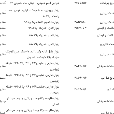
ایع پوشاک
۷۲۵۵۵۱۶
خیابان امام خمینی – نبش امام خمینی ۱۷
گناباد
بلوار پیروزی- هاشمیه۱۴- اولین فرعی سمت
قبت زیبایی
مشهد
راست- پلاک۷
قبت زیبایی
۳۸۹۳۶۵۰۱
بلوار دانشجو-دانشجو۵-پلاک۱۱۲
مشهد
اشت و ایمنی
۳۵۰۹۹۱۵۳
بلوار لادن- لادن۵- پلاک۹۸
مشهد
اشت و ایمنی
بلوار لادن -لادن۵-پلاک۸۷
مشهد
ست فناوری
بلوار لادن -لادن۵-پلاک۸۷
مشهد
بلوار وکیل اباد- وکیل آباد ۷- نبش میرزاکوچک
قبت زیبایی
مشهد
خان۶- پلاک۱۸/۱- طبقه اول
بلوار صارمی-صارمی۳۴ و ۳۶-پلاک۲۳۶- طبقه
ات تغذیه ای
۳۸۶۴۰۰۹۶
مشهد
زیرزمین
بلوار صارمی-صارمی۳۴ و ۳۶-پلاک۲۳۶- طبقه
یع غذایی
۳۸۶۴۰۰۹۶
مشهد
زیرزمین
بلوار صارمی-صارمی۳۴ و ۳۶-پلاک۲۳۶- طبقه
داری
۳۸۶۴۰۰۹۶
مشهد
زیرزمین
بلوارعطار-عطار۱۷-واحد ویلایی پنجم سر نبش
ات تغذیه ای
چنارا
شمالی
بلوارعطار-عطار۱۷-واحد ویلایی پنجم سر نبش
یع غذایی
چنارا