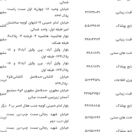
شمالی
خیابان وحید ۱۸- چهارراه اول سمت راست-
قبت زیبایی
۳۲۷۳۸۰۳۱
مشهد
پلاک ۲۳۳
خیابان امام خمینی ۱۹-انتهای کوچه-ساختمان
ایع پوشاک
۵۵۲۶۹۸۲۸
کاشمر
امیر-طبقه اول- واحد شمالی
بلوار هاشمیه- هاشمیه ۴- فرشته ۴- پلاک۶۰-
قبت زیبایی
۳۸۷۰۴۳۷۴
مشهد
طبقه همکف
بلوار وکیل آباد- بین وکیل آباد۱۶ و ۱۸-
خت های سنتی
۳۸۸۱۱۸۴۰
مشهد
پلاک۲۶۴- طبقه اول
بلوار وکیل آباد- بین وکیل آباد۱۶ و ۱۸-
ایع پوشاک
۳۸۸۱۱۸۴۰
مشهد
پلاک۲۶۴- طبقه اول
خیابان کاشانی-حدفاصل کاشانی۵و۷
وری اطلاعات
۵۲۲۴۴۵۹۰
تربت
-پلاک۱۳۳
خیابان مطهری -حدفاصل مطهری ۶و۸-مجتمع
قبت زیبایی
۴۴۶۵۴۳۵۲
سبزوا
آسمان-زیرزمین-قسمت میانی
ایع پوشاک
۴۶۲۲۸۸۸۵
بلوار امام خمینی کوچه جنب هلال احمر پ ۶
درگز
خیابان شهید رجائی-سمت چپ-بن بست
خت های سنتی
۵۲۷۵۲۲۶۶
تربت
اول-درب دوم
خیابان شهید رجائی-سمت چپ-بن بست
ایع پوشاک
۵۲۷۵۲۲۶۶
تربت