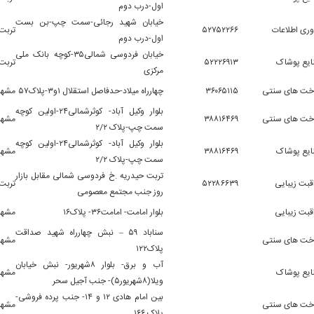
اول-درب دوم
خیابان شهید رجائی-سمت چپ-بن بست
وری اطلاعات
۵۲۷۵۲۲۶۶
تربت
اول-درب دوم
خیابان فردوسی شمالی۳۵-کوچه بانک ملی
ایع پوشاک
۵۲۲۲۶۹۱۳
تربت
مرکزی
خت های سنتی
۳۶۰۶۵۱۱۵
چهارراه میلاد-حدفاصل استقلال ۱و۳-پلاک۵۷
مشهد
بلوار وکیل آباد- کوثرشمالی۲۴-اولین کوچه
خت های سنتی
۳۸۸۱۶۴۶۹
مشهد
سمت چپ-پلاک ۲/۲
بلوار وکیل آباد- کوثرشمالی۲۴-اولین کوچه
ایع پوشاک
۳۸۸۱۶۴۶۹
مشهد
سمت چپ-پلاک ۲/۲
تربت حیدریه .خ فردوسی شمالی مقابل بازار
قبت زیبایی
۵۲۲۸۶۶۳۹
تربت
روز جنب مجتمع معصومی
قبت زیبایی
بلوار امامت- امامت۳۶- پلاک۱۶
مشهد
سناباد ۵۹ – نبش چهارراه شهید صداقت
خت های سنتی
مشهد
پلاک۱۲۲
آب و برق- بلوار ۸شهریور- نبش خیابان
ایع پوشاک
مشهد
ویلا(۸شهریور۵)- جنب آجیل سحر
بین امام هادی ۱۲ و ۱۴- جنب پرده فروشی-
خت های سنتی
مشهد
پلاک ۱۶۶