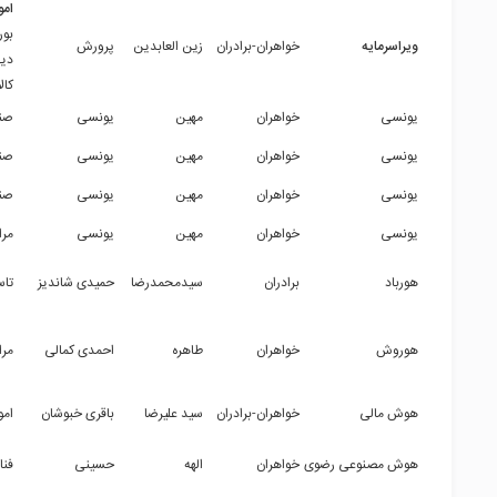
امو
بور
ویراسرمایه
خواهران-برادران
زین العابدین
پرورش
دیج
کال
یونسی
خواهران
مهین
یونسی
صن
یونسی
خواهران
مهین
یونسی
صنا
یونسی
خواهران
مهین
یونسی
صن
یونسی
خواهران
مهین
یونسی
مرا
هورباد
برادران
سیدمحمدرضا
حمیدی شاندیز
تا
هوروش
خواهران
طاهره
احمدی کمالی
مرا
هوش مالی
خواهران-برادران
سید علیرضا
باقری خبوشان
امو
هوش مصنوعی رضوی
خواهران
الهه
حسینی
فنا