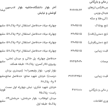
ر مالی و بازرگانی
س،فارکس،ارزهای
آخر بلوار دانشگاه،حاشیه بلوار ادب،بین
۴۲۶۲۶۸۶۴
نیشاب
یتال،بورس
کوشش و نیایش
ا،آتی،طلا و سکه
ایع پوشاک
۳۶۰۶۵۱۱۵
چهارراه میلاد-حدفاصل استقلال ۱و۳-پلاک۵۷
مشهد
یع دستی(بافت)
۳۶۰۶۵۱۱۵
چهارراه میلاد-حدفاصل استقلال ۱و۳-پلاک۵۷
مشهد
ایع دستی(فرش)
۳۶۰۶۵۱۱۵
چهارراه میلاد-حدفاصل استقلال ۱و۳-پلاک۵۷
مشهد
قبت زیبایی
۳۶۰۶۵۱۱۵
چهارراه میلاد-حدفاصل استقلال ۱و۳-پلاک۵۷
مشهد
حدفاصل چهارراه پل خاکی و میدان تختی-
سیسات
۳۸۴۵۴۰۴۰
مشهد
روبروی تالار کسری- پلاک۱۷- طبقه همکف
بلوار توس- بلوار ولیعصر۱۰/۱ (سیمتری یزدان
قبت زیبایی
۳۷۶۷۴۳۵۸
دوست)- خیابان شهید صانع- حدفاصل صانع
مشهد
۴ و۶- پلاک۶۲
خیابان شهید شکری- نبش چهارراه اول سمت
ر مالی و بازرگانی
۴۷۲۱۱۰۱۰
قوچا
راست- پلاک۶۵
میدان ابوطالب- بلوار حرعاملی- حرعاملی۶۴-
وری اطلاعات
مشهد
پلاک۵- طبقه اول