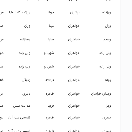
ورزنده
برادران
جواد
ورزنده کامه علیا
مرا
وزان
خواهران
مینا
وزان
صن
وسیم
خواهران
سارا
رضازاده
مرا
ولی زاده
خواهران
شهربانو
ولی زاده
دو
ولی زاده
خواهران
شهربانو
ولی زاده
صن
ویانا
خواهران
فرشته
وثوقی
فنا
ویدای خراسان
خواهران
طاهره
دلبری
مرا
ویرا
خواهران
فریبا
عدالت منش
صن
یسری
خواهران
طاهره
شمسی علی آباد
دو
یسری
خواهران
طاهره
شمسی علی آباد
صن