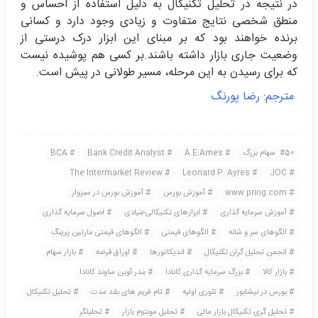
در نتیجه در تحلیل تکنیکال به دلیل استفاده از احساس و
منطق شخصی نتایج متفاوت و زیادی وجود دارد و کسانی
برنده خواهند بود که بر مبنای این ابزار درک درستی از
وضعیت جاری بازار داشته باشند.بر کسی هم پوشیده نیست
که برای رسیدن به این مرحله، مسیر طولانی در پیش است.
مترجم: رضا پورنگ
50 سهام بزرگ
A.E.Ames
Bank Credit Analyst
BCA
The Intermarket Review
Leonard P. Ayres
JOC
www.pring.com
آموزش بورس
آموزش بورس در سبزوار
آموزش سرمایه گذاری
ابزارهای تکنیکالی-بنیادی
اصول سرمایه گذاری
الگوهای سر و شانه
الگوهای قیمتی
الگوهای قیمتی مارتین پرینگ
انجمن تحلیل گران تکنیکال
اندیکاتورها
اوراق قرضه
بازار سهام
بازار کالا
بزرگ سرمایه گذاری کانادا
بندر آوین ساوند کانادا
بورس در نیشابور
تئوری اولیه
تام فریم های بلند مدت
تحلیل تکنیکال
تحلیل گری تکنیکال بازار مالی
تحلیل مونتوم بازار
تحلیلگر