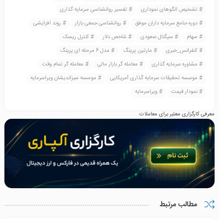
تشخیص الگوهای نموداری
تفسیر روانشناسی سرمایه گذاری
دوره جامع سرمایه داران موفق
روانشناسی جمعی بازار
روند افزایشی
سهام
سیگنال صعودی
شاخص دلار
کنترل ریسک
کنفرانس_خبری
مارتین پرینگ
مدل 6 مرحله ای پرینگ
مشاوره سرمایه گذاری
معامله گر بازار مالی
معامله گر تمام وقت
موسسه تحقیقات سرمایه گذاری آمریکایی
موسسه سبزاندیشان ویراسرمایه
نمودار قیمت
ویراسرمایه
معرفی کارگزاری معتبر برای معاملات
مطالب مرتبط