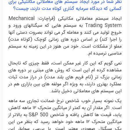
نظر شما در مورد ایجاد سیستم های معاملاتی مکانتیکی برای
کسانی که دیدگاه سرمایه گذاری کوتاه مدت دارند، چیست؟
ایجاد سیستم معاملاتی مکانیکی (فراچارت: Mechanical
Trading System به سیستم هایی که سیگنالهای ورود و
خروج تولید می کنند و معامله گر می تواند بصروت دستی آنها
را اجرا کند) بر اساس دوره های زمانی کوچک (کوتاه مدت)
مملو از مشکلات است. خود من هنوز در این زمینه به سیستم
مناسبی نرسیده ام.
نمی گویم که این کار غیر ممکن است، فقط چیزی که تابحال
مشاهده کرده ام این است که روش های مبتنی بر دوره های
زمانی بزرگ تر (تام فریم های بلند مدت) در دراز مدت ثبات
عملکرد بهتری دارند، به ویژه اگر مولفه های بین بازاری هم در
این سیستم های معاملاتی دخیل باشد.
یک نمونه بسیار خوب شاخص نرخ ضمانت تجاری سه ماهه
است. اگر مقدار آن به کمتر از میانگین متحرک ۱۲ ماهه کاهش
یابد، قیمت ها کاهش یافته و شاخص S&P 500 به بالاتر از
میانگین متحرک ۱۲ ماهه خود خواهد رسید که بنظر من این
یک سیگنال صعودی معتبر است. با بررسی سوابق این