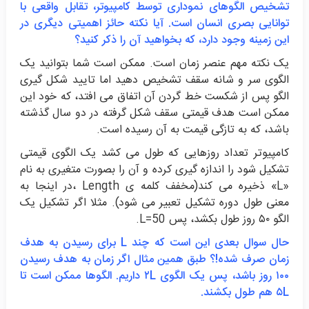
تشخیص الگوهای نموداری توسط کامپیوتر، تقابل واقعی با
توانایی بصری انسان است. آیا نکته حائز اهمیتی دیگری در
این زمینه وجود دارد، که بخواهید آن را ذکر کنید؟
یک نکته مهم عنصر زمان است. ممکن است شما بتوانید یک
الگوی سر و شانه سقف تشخیص دهید اما تایید شکل گیری
الگو پس از شکست خط گردن آن اتفاق می افتد، که خود این
ممکن است هدف قیمتی سقف شکل گرفته در دو سال گذشته
باشد، که به تازگی قیمت به آن رسیده است.
کامپیوتر تعداد روزهایی که طول می کشد یک الگوی قیمتی
تشکیل شود را اندازه گیری کرده و آن را بصورت متغیری به نام
«L» ذخیره می کند(مخفف کلمه ی Length ،در اینجا به
معنی طول دوره تشکیل تعبیر می شود). مثلا اگر تشکیل یک
الگو ۵۰ روز طول بکشد، پس L=50.
حال سوال بعدی این است که چند L برای رسیدن به هدف
زمان صرف شده!؟ طبق همین مثال اگر زمان به هدف رسیدن
۱۰۰ روز باشد، پس یک الگوی ۲L داریم. الگوها ممکن است تا
۵L هم طول بکشند.