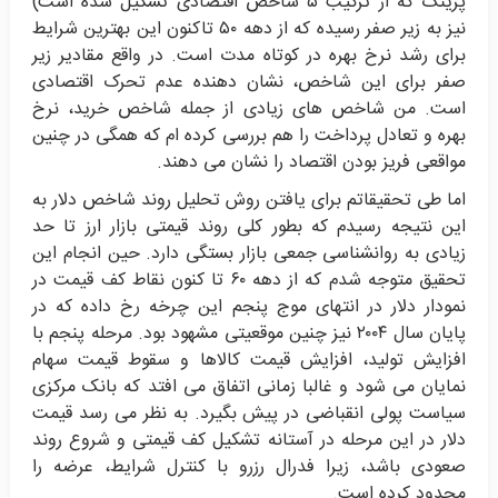
پرینگ که از ترکیب ۵ شاخص اقتصادی تشکیل شده است)
نیز به زیر صفر رسیده که از دهه ۵۰ تاکنون این بهترین شرایط
برای رشد نرخ بهره در کوتاه مدت است. در واقع مقادیر زیر
صفر برای این شاخص، نشان دهنده عدم تحرک اقتصادی
است. من شاخص های زیادی از جمله شاخص خرید، نرخ
بهره و تعادل پرداخت را هم بررسی کرده ام که همگی در چنین
مواقعی فریز بودن اقتصاد را نشان می دهند.
اما طی تحقیقاتم برای یافتن روش تحلیل روند شاخص دلار به
این نتیجه رسیدم که بطور کلی روند قیمتی بازار ارز تا حد
زیادی به روانشناسی جمعی بازار بستگی دارد. حین انجام این
تحقیق متوجه شدم که از دهه ۶۰ تا کنون نقاط کف قیمت در
نمودار دلار در انتهای موج پنجم این چرخه رخ داده که در
پایان سال ۲۰۰۴ نیز چنین موقعیتی مشهود بود. مرحله پنجم با
افزایش تولید، افزایش قیمت کالاها و سقوط قیمت سهام
نمایان می شود و غالبا زمانی اتفاق می افتد که بانک مرکزی
سیاست پولی انقباضی در پیش بگیرد. به نظر می رسد قیمت
دلار در این مرحله در آستانه تشکیل کف قیمتی و شروع روند
صعودی باشد، زیرا فدرال رزرو با کنترل شرایط، عرضه را
محدود کرده است.