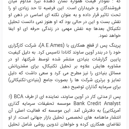
که : نمودار قیمت همواره نشان دهنده نبرد مداوم میان
فروشندگان و خریداران است. این فرضیه تا حد زیادی او را
تحت تاثیر قرار داده و به عنوان نکته ای اساسی در ذهن او
نقش بست و این در حالی بود که او هنوز نمی دانست تحلیل
تکنیکال بعدها چه نقش مهمی در زندگی حرفه ای او ایفا
خواهد نمود.
پرینگ پس از قطع همکاری با (A.E.Ames)، شرکت کارگزاری
خود را در بندر آوین ساوند کانادا تاسیس کرد. به دلیل کیفیت
پایین گزارشات بنیادی منتشر شده توسط شرکتها، او در
مشاوره هایش علاوه بر تحلیل تکنیکال، برای مشتریانش
مسائل بنیادی را نیز مطرح می کرد و سعی داشت که دلیل
تمایز و برتری شرکت ها را بصورت جامع (بنیادی-تکنیکالی)
برای سرمایه گذاران توضیح دهد.
پس از مدتی کار در آوین ساوند، نماینده ای از طرف BCA (ا:
Bank Credit Analyst موسسه تحقیقات سرمایه گذاری
آمریکایی) به دفترش آمد. این موسسه که فعالیت اصلی آن
انتشار ماهنامه های تخصصی تحلیل بازار جهانی است، از او
تقاضای همکاری کرده و خواهان تدوین روشی شامل تحلیل