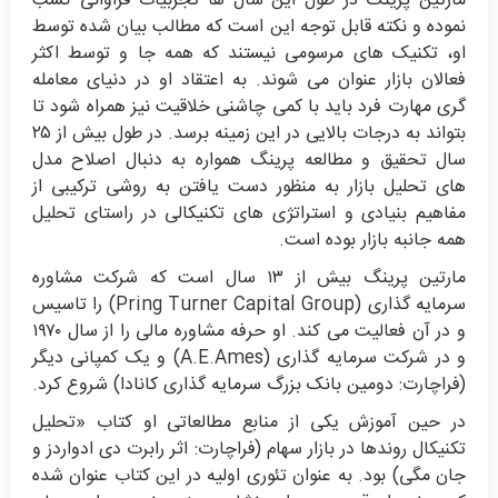
مارتین پرینگ در طول این سال ها تجربیات فراوانی کسب
نموده و نکته قابل توجه این است که مطالب بیان شده توسط
او، تکنیک های مرسومی نیستند که همه جا و توسط اکثر
فعالان بازار عنوان می شوند. به اعتقاد او در دنیای معامله
گری مهارت فرد باید با کمی چاشنی خلاقیت نیز همراه شود تا
بتواند به درجات بالایی در این زمینه برسد. در طول بیش از ۲۵
سال تحقیق و مطالعه پرینگ همواره به دنبال اصلاح مدل
های تحلیل بازار به منظور دست یافتن به روشی ترکیبی از
مفاهیم بنیادی و استراتژی های تکنیکالی در راستای تحلیل
همه جانبه بازار بوده است.
مارتین پرینگ بیش از ۱۳ سال است که شرکت مشاوره
سرمایه گذاری (Pring Turner Capital Group) را تاسیس
و در آن فعالیت می کند. او حرفه مشاوره مالی را از سال ۱۹۷۰
و در شرکت سرمایه گذاری (A.E.Ames) و یک کمپانی دیگر
(فراچارت: دومین بانک بزرگ سرمایه گذاری کانادا) شروع کرد.
در حین آموزش یکی از منابع مطالعاتی او کتاب «تحلیل
تکنیکال روندها در بازار سهام (فراچارت: اثر رابرت دی ادواردز و
جان مگی) بود. به عنوان تئوری اولیه در این کتاب عنوان شده