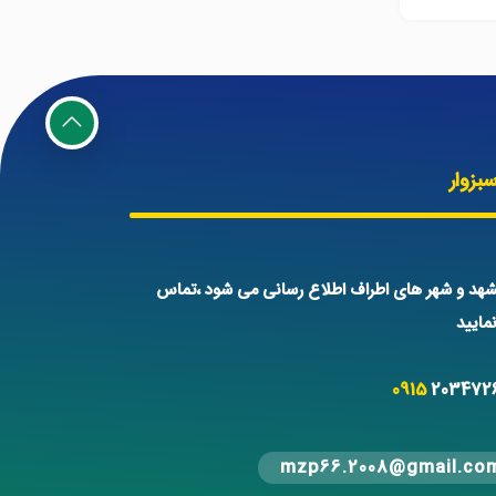
بزوار
هد و شهر های اطراف اطلاع رسانی می شود ،تماس
ایید
0915
203472
mzp66.2008@gmail.co