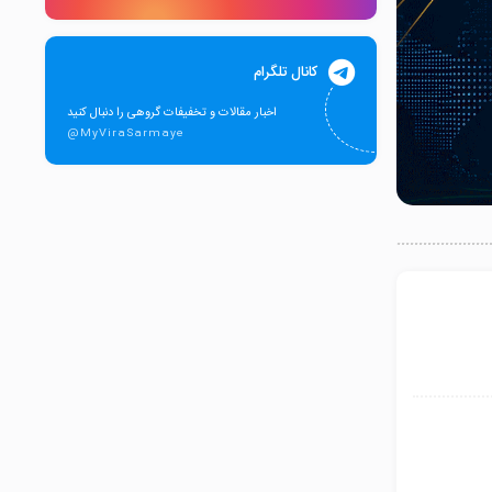
کانال تلگرام
اخبار مقالات و تخفیفات گروهی را دنبال کنید
@MyViraSarmaye