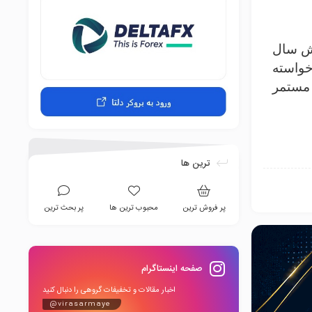
ریت کیفیت بر مبنای استاندارد بین المللی ایزو ۹۰۰۱ نگارش سال
خواسته
 مستمر
ترین ها
پر فروش ترین
محبوب ترین ها
پر بحث ترین
صفحه اینستاگرام
اخبار مقالات و تخفیفات گروهی را دنبال کنید
@virasarmaye