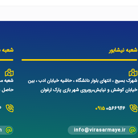
شعبه نیشابور
شعبه س
شهرک بسیج ، انتهای بلوار دانشگاه ، حاشیه خیابان ادب ، بین
شعبه مش
خیابان کوشش و نیایش،روبروی شهر بازی پارک ارغوان
حاصل نم
6
0915
0566946
m
info@virasarmaye.ir