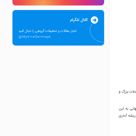
کانال تلگرام
اخبار مقالات و تخفیفات گروهی را دنبال کنید
@MyViraSarmaye
ملات بزرگ و
انی به این
 ریشه آماری