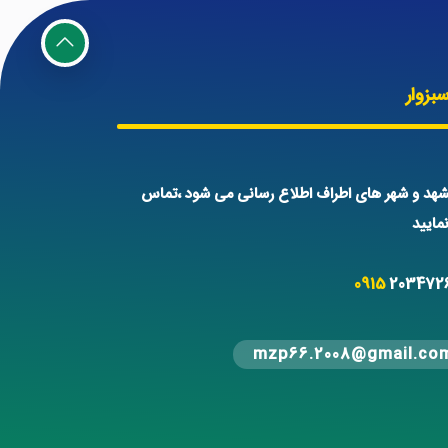
بزوار
هد و شهر های اطراف اطلاع رسانی می شود ،تماس
ایید
0915
203472
mzp66.2008@gmail.co