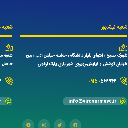
شعبه نیشابور
شعبه س
شهرک بسیج ، انتهای بلوار دانشگاه ، حاشیه خیابان ادب ، بین
شعبه مش
خیابان کوشش و نیایش،روبروی شهر بازی پارک ارغوان
حاصل نم
6
0915
0566946
m
info@virasarmaye.ir