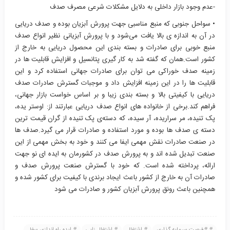
-عدم وجود بازار داخلی به دلایل مشکلات شرعی مصرف صدف
• سواحل جنوبی که منبع مناسبی جهت پرورش آبزیان بوده و صدف دریایی
در آن به اندازه ی بالا یافت می‌شود و با پرورش آبزیانی نظیر انواع صدف
منبع خوبی برای صادرات و بسته بندی این محصول دریایی به خارج از
کشور است.همان که گفته شد به کار گیری پتانسیل و افزایش قابلیت ها در
زمینه صدف خوراکی می توان برای صادرات جهانی استفاده کرد و این
قابلیت ها را در این زمینه افزایش داد و موجبات گسترش صادرات صدف
دریایی با کیفیتی بالا و بسته بندی زیبا و بر اساس خواست بازار جهانی،
فراهم کند.برخی از خانواده های انواع صدف دریایی عبارتند از: اوستر یده،
پک تنیده، مر سراریده، آر سیده، که دسته‌ی پک تنیده از گران قیمت ترین
دسته ی صدف ها بوده و مورد استفاده و صادرات قرار می گیرد.صدف ها
در صنعت صادرات نقش مهمی ایفا می کنند و خود به بخش مهمی از این
صنعت تبدیل شده اند و به پرورش صدف در کشورمان به ایده ای نو جهت
ارائه، پرداخته شده است. که خود با گسترش صنعت پرورش صدف و
صادرات آن به خارج از کشور باعث ایجاد برندی با کیفیت برای کشور شده و
همچنین باعث رونق پرورش آبزیان کشور و صادرات می شود
#فرصت سرمایه گذاری
اشتغال
اشتغال زایی
ایده راه اندازی سغل