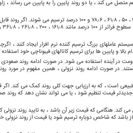
 متصل می کند ، یا دو روند پایین را به پایین می رساند ، زاو
خطوط موازی در سطوح اصلی فیبوناچی ۲۳٫۶ ، ۳۸٫۲ ، ۵۰ ، ۶۱٫۸ ، ۷۸٫۶ و ۱۰۰ درصد ترسیم می شوند. 
 سیستم عاملهای بزرگ ترسیم کننده نرم افزار ایجاد کنند ، اگرچ
ام بالا و پایین ها برای ترسیم کانالهای فیبوناچی خود استفاده ک
 هستند. در صورت ادامه روند نزولی ، همین مفهوم در مورد رون
یعی است ، که به ارزیابی جهت کلی روند کمک می کند. اگر ق
جدیدتر قیمت تنظیم شود ، یا می تواند نشان دهد که روند صع
می کند. هنگامی که قیمت زیر آن باشد ، به تایید روند نزولی
از باشد که شاخص دوباره ترسیم شود یا قیمت از روند نزولی خود