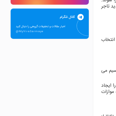
ا شوند.
د تاجر
کانال تلگرام
اخبار مقالات و تخفیفات گروهی را دنبال کنید
@MyViraSarmaye
 انتخاب
سیم می
 ایجاد
 موازات