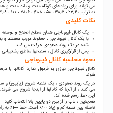
فیبوناچی استفاده می شود. این نوعی ابزار فیبوناچی
می تواند برای روندهای کوتاه مدت و بلند مدت و ه
به ترتیب ۲۳٫۶ ، ۳۸٫۲ ، ۵۰ ، ۶۱٫۸ ، ۷۸٫۶ ، ۱۰۰ ، ۱۶۱٫۸ ، ۲۰۰ ، ۲۶۱٫۸ ، ۳۶۱٫۸ و ۴۲۳٫۶ درصد ترسیم می شوند.
نکات کلیدی
یک کانال فیبوناچی همان سطح اصلاح و توسعه را
با یک کانال فیبوناچی ، خطوط مورب هستند و به 
شده در یک روند صعودی حرکت می کنند.
پس از قرارگیری کانال ، سطحها مناطق پشتیبانی و
نحوه محاسبه کانال فیبوناچی
کانال فیبوناچی نیازی به فرمول ندارد. کانالها با
شوند.
در یک روند صعودی ، یک نقطه شروع (پایین) و سپس 
می کنند ، از آنجا که کانالها از اینجا شروع می شوند
این خط رسم شده اند.
همچنین ، تاب را از بین دو پایین بالا انتخاب کنید.
فاصله بین نقطه کم و زیاد ۱۰۰٪ است. خط ۱۰۰٪ به راست و در همان زاویه خط صفر رسم شده گسترش می یابد.