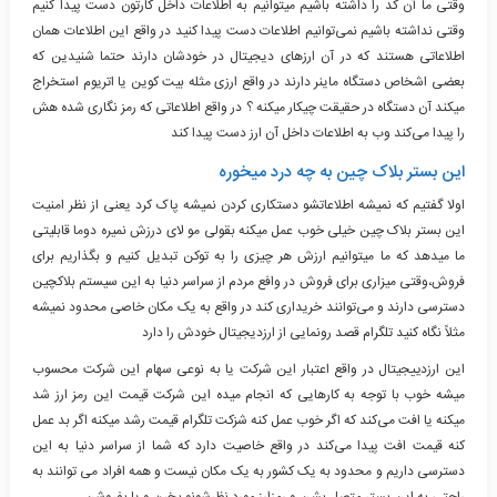
وقتی ما آن کد را داشته باشیم میتوانیم به اطلاعات داخل کارتون دست پیدا کنیم
وقتی نداشته باشیم نمی‌توانیم اطلاعات دست پیدا کنید در واقع این اطلاعات همان
اطلاعاتی هستند که در آن ارزهای دیجیتال در خودشان دارند حتما شنیدین که
بعضی اشخاص دستگاه ماینر دارند در واقع ارزی مثله بیت کوین یا اتریوم استخراج
میکند آن دستگاه در حقیقت چیکار میکنه ؟ در واقع اطلاعاتی که رمز نگاری شده هش
را پیدا می‌کند وب به اطلاعات داخل آن ارز دست پیدا کند
این بستر بلاک چین به چه درد میخوره
اولا گفتیم که نمیشه اطلاعاتشو دستکاری کردن نمیشه پاک کرد یعنی از نظر امنیت
این بستر بلاک چین خیلی خوب عمل میکنه بقولی مو لای درزش نمیره دوما قابلیتی
ما میدهد که ما میتوانیم ارزش هر چیزی را به توکن تبدیل کنیم و بگذاریم برای
فروش،وقتی میزاری برای فروش در وافع مردم از سراسر دنیا به این سیستم بلاکچین
دسترسی دارند و می‌توانند خریداری کند در واقع به یک مکان خاصی محدود نمیشه
مثلاً نگاه کنید تلگرام قصد رونمایی از ارزدیجیتال خودش را دارد
این ارزدییجیتال در واقع اعتبار این شرکت یا به نوعی سهام این شرکت محسوب
میشه خوب با توجه به کارهایی که انجام میده این شرکت قیمت این رمز ارز شد
میکنه یا افت می‌کند که اگر خوب عمل کنه شزکت تلگرام قیمت رشد میکنه اگر بد عمل
کنه قیمت افت پیدا می‌کند در واقع خاصیت دارد که شما از سراسر دنیا به این
دسترسی داریم و محدود به یک کشور به یک مکان نیست و همه افراد می توانند به