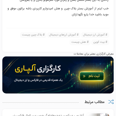
راحتی به این بستر متصل بشن و رمزارز مورد نظرشونو بخرن و یا بفروشن
خب اینم از آموزش بستر بلاک چین و هش امیدوارم کاربردی باشه براتون موفق و
موید باشید خدا یارو نگهدارتان
آموزش ارز دیجیتال
آموزش ارزهای دیجیتال
بلاک چین چیست
بیت کوین
هش چیست
معرفی کارگزاری معتبر برای معاملات
مطالب مرتبط
آغاز سی و یکمین دوره معامله گر بورس بین الملل فارکس در