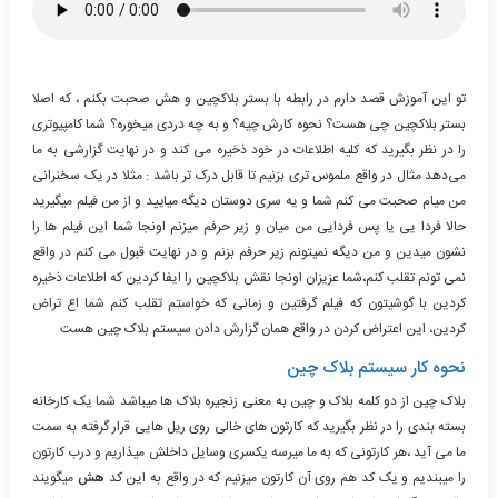
تو این آموزش قصد دارم در رابطه با بستر بلاکچین و هش صحبت بکنم ، که اصلا
بستر بلاکچین چی هست؟ نحوه کارش چیه؟ و به چه دردی میخوره؟ شما کامپیوتری
را در نظر بگیرید که کلیه اطلاعات در خود ذخیره می کند و در نهایت گزارشی به ما
می‌دهد مثال در واقع ملموس تری بزنیم تا قابل درک تر باشد : مثلا در یک سخنرانی
من میام صحبت می کنم شما و یه سری دوستان دیگه میایید و از من فیلم میگیرید
حالا فردا یی یا پس فردایی من میان و زیر حرفم میزنم اونجا شما این فیلم ها را
نشون میدین و من دیگه نمیتونم زیر حرفم بزنم و در نهایت قبول می کنم در واقع
نمی تونم تقلب کنم،شما عزیزان اونجا نقش بلاکچین را ایفا کردین که اطلاعات ذخیره
کردین با گوشیتون که فیلم گرفتین و زمانی که خواستم تقلب کنم شما اع تراض
کردین، این اعتراض کردن در واقع همان گزارش دادن سیستم بلاک چین هست
نحوه کار سیستم بلاک چین
بلاک چین از دو کلمه بلاک و چین به معنی زنجیره بلاک ها میباشد شما یک کارخانه
بسته بندی را در نظر بگیرید که کارتون های خالی روی ریل هایی قرار گرفته به سمت
ما می آید ،هر کارتونی که به ما میرسه یکسری وسایل داخلش میذاریم و درب کارتون
را میبندیم و یک کد هم روی آن کارتون میزنیم که در واقع به این کد
هش
میگویند