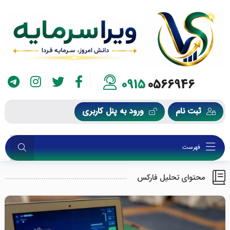
0915
0566946
ثبت نام
ورود به پنل کاربری
فهرست
محتوای تحلیل فارکس