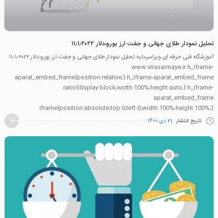
تحلیل نمودار طلای جهانی و جفت ارز یورو،دلار ۱۱٫۱٫۲۰۲۲
آموزشگاه فنی حرفه ای ویراسرمایه تحلیل نمودار طلای جهانی و جفت ارز یورو،دلار ۱۱٫۱٫۲۰۲۲
www.virasarmaye.ir.h_iframe-
aparat_embed_frame{position:relative;}.h_iframe-aparat_embed_frame
.ratio{display:block;width:100%;height:auto;}.h_iframe-
aparat_embed_frame
iframe{position:absolute;top:0;left:0;width:100%;height:100%;}
تاریخ انتشار
21 دی 1400