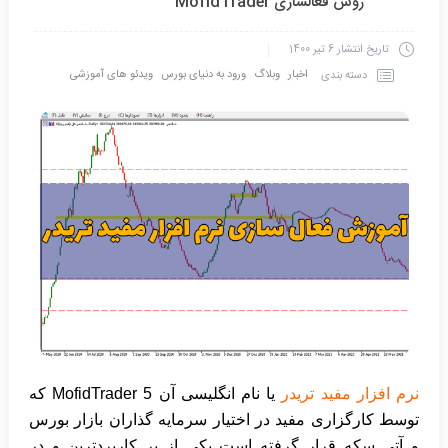
روش فعالسازی MofidTrader
تاریخ انتشار
6 تیر 1400
اخبار
وبلاگ
ورود به دنیای بورس
ویدئو های آموزشی
دسته بندی
نرم افزار مفید تریدر
یا نام انگلیسی آن MofidTrader 5 که
توسط کارگزاری مفید در اختیار سرمایه گذاران بازار بورس
و آتی سکه قرار گرفته است یکی از پر کاربردترین و در