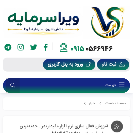
0915
0566946
ثبت نام
ورود به پنل کاربری
فهرست
صفحه نخست
اخبار
آموزش فعال سازی نرم افزار مفیدتریدر ـ جدیدترین روش فعالسازی MofidTrader
آموزش فعال سازی نرم افزار مفیدتریدر ـ جدیدترین