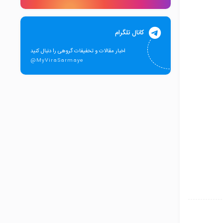
کانال تلگرام
اخبار مقالات و تخفیفات گروهی را دنبال کنید
@MyViraSarmaye