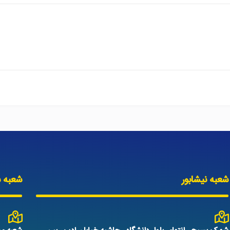
شعبه نیشابور
شعبه س