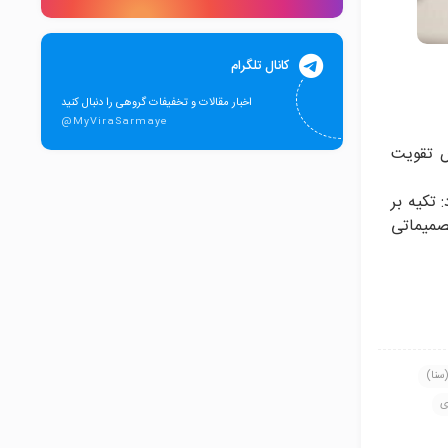
کانال تلگرام
اخبار مقالات و تخفیفات گروهی را دنبال کنید
@MyViraSarmaye
ص تقویت
تکیه بر
صمیماتی
(سنا)
ی