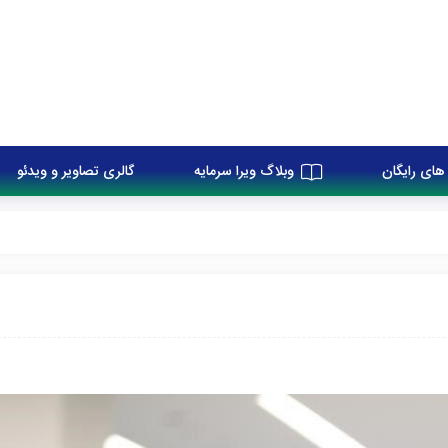
های رایگان
وبلاگ ویرا سرمایه
گالری تصاویر و ویدئو