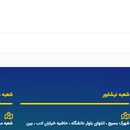
شعبه نیشابور
شعبه س
شهرک بسیج ، انتهای بلوار دانشگاه ، حاشیه خیابان ادب ، بین
شعبه مش