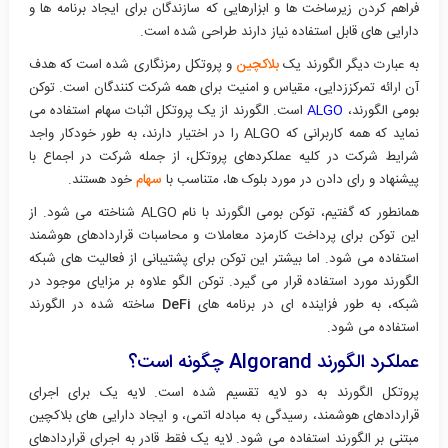
فراهم کردن زیرساخت ها و ابزارهایی که سازندگان برای ایجاد برنامه ها و
دارایی های قابل استفاده نیاز دارند طراحی شده است.
به عبارت دیگر الگورند یک
بلاکچین
و پروتکل رمزنگاری شده است که هدف
آن ارائه تمرکززدایی، مقیاس و امنیت برای همه شرکت کنندگان است. توکن
بومی الگورند،
ALGO
است. الگورند از یک پروتکل اثبات سهام استفاده می
نماید که همه کاربرانی که ALGO را در اختیار دارند، به طور خودکار واجد
شرایط شرکت در کلیه عملکردهای پروتکل، از جمله شرکت در اجماع با
پیشنهاد و رای دادن در مورد بلوک ها، متناسب با
سهام
خود هستند.
همانطور که گفتیم، توکن بومی الگورند با نام ALGO شناخته می شود. از
این توکن برای پرداخت کارمزد معاملات و محاسبات قراردادهای هوشمند
استفاده می شود. اما بیشتر این توکن برای پشتیبانی از فعالیت های شبکه
الگورند مورد استفاده قرار می گیرد. توکن الگو علاوه بر مزایای موجود در
شبکه، به طور فزاینده ای در برنامه های
DeFi
ساخته شده در الگورند
استفاده می شود.
عملکرد الگورند Algorand چگونه است؟
پروتکل الگورند به دو لایه تقسیم شده است. لایه یک برای اجرای
قراردادهای هوشمند، رسیدگی به مبادله اتمی، و ایجاد دارایی های بلاکچین
مبتنی بر الگورند استفاده می شود. لایه یک فقط قادر به اجرای قراردادهای