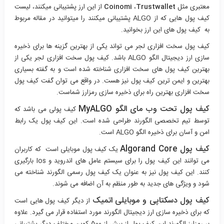
معتبری مثل
Trustwallet
،
Coinomi
از این ارز پشتیبانی میکنند، لیست
کیف پول هایی که از ALGO پشتیبانی میکنند را میتوانید در مقاله مربوط
به کیف پول های این ارز بخوانید.
کیف پول سخت افزاری لجر می تواند یکی از بهترین گزینه ها برای ذخیره
سازی ارز دیجیتال الگو ALGO باشد. کیف پول سخت افزاری لجر یکی از
بهترین کیف پول های سخت افزاری شناخته شده است و به گفته بسیاری
بهترین و ایمن ترین کیف پول نیز هست. در واقع می توان گفت کیف پول
سخت افزاری بهترین راه برای ذخیره سازی رمزارز شماست.
کیف پول تحت وب مای الگو MyALGO
کیف پولی می باشد که
توسط تیم تخصصی الگورند طراحی شده است. این کیف پول یک رابط
امن و آسان برای ذخیره الگو ALGO است.
کیف پول Algorand Core
یک کیف پول موبایلی است که کاربران
می توانند این کیف پول را برای سیستم عامل های اندروید و Ios بارگیری
کنند. این کیف پول نیز به عنوان یک کیف پول رسمی الگورند شناخته می
شود و ویژگی های جدید به طور منظم به آن اضافه می شوند.
کیف پول دسکتاپی و موبایلی اتمیک
از دیگر کیف پول هایی است
که برای ذخیره سازی ارز دیجیتال الگورند مورد استفاده قرار می گیرد. علاوه
بر رمزارز الگورند این کیف پول از بیش از ۵۰۰ کوین مختلف دیگر پشتیبانی