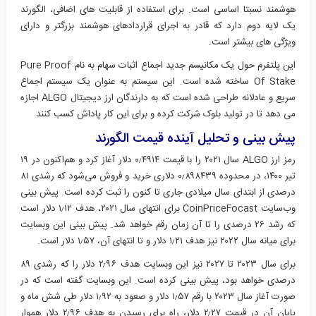
هوشمند نسبتا اساسی است. برای استفاده از قابلیت های اضافی، الگورند
یک لایه دوم دارد که قادر به اجرای قراردادهای هوشمند بزرگتر و دارای
ویژگی های بیشتر است.
این پلتفرم حول یک مکانیسم جدید اجماع اثبات سهام به نام Pure Proof
Of Stake ساخته شده است. این سیستم به عنوان یک سیستم اجماع
سریع و عادلانه طراحی شده است که به دارندگان ارز دیجیتال ALGO اجازه
می دهد تا در تولید بلوک شرکت کرده و برای این کار پاداش کسب کنند
پیش بینی و تحلیل آینده قیمت الگورند
رمز ارز ALGO سال ۲۰۲۱ را با قیمت ۰٫۴۹۱۴ دلار آغاز کرد و هم‌اکنون در ۱۹
تیر ۱۴۰۰، در محدوده ۰٫۸۹۸۴۳۹ دلاری خرید و فروش می‌شود که رشدی ۸۱
درصدی از ابتدای سال میلادی جاری تا کنون را ثبت کرده است. پیش بینی
وب‌سایت CoinPriceFocast برای انتهای سال ۲۰۲۱، هدف ۱٫۱۲ دلار است
که رشد ۲۶ درصدی را تا آن زمان رقم خواهد شد. پیش بینی این وبسایت
برای میانه سال ۲۰۲۲ نیز هدف ۱٫۲۱ دلار و تا انتهای آن، ۱٫۵۷ دلار است.
برای سال ۲۰۲۳ تا ۲۰۲۷ نیز این وبسایت هدف ۲٫۹۶ دلار را که رشدی ۸۹
درصدی خواهد بود، پیش بینی کرده است. این وبسایت گفته است که در
صورت آغاز سال ۲۰۲۳ با رقم ۱٫۵۷ دلار و صعود به ۱٫۹۲ دلار طی شش ماه و
پایان آن در قیمت ۲٫۲۷ دلار، راه برای رسیدن به هدف ۲٫۹۶ دلار هموار