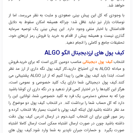
خواهد شد.
با وجودی که کل این پیش بینی صعودی و مثبت به نظر می‌رسد، اما از
نوسانات بازار نیز نباید غافل شد؛ چراکه همیشه امکان سقوط به دلایل
فاندامنتال یا اخبار منفی وجود دارد. این پیش بینی یک توصیه سرمایه
گذاری نیست و همیشه پیش از اقدام به خرید یا فروش رمز ارزهای خود،
تحقیقات جامع و کاملی را انجام دهید.
کیف پول های ارزدیجیتال الگو ALGO
انتخاب
کیف پول دیجیتالی
مناسب دومین کاری است که برای خرید،فروش
و مبادله ALGO به ان احتیاج دارید،کار کیف پول نگه داری از ارز مد نظر
است، ابتدا باید کیف پول هایی را پیدا کنیم که از ارز ALGO پشتیبانی می
کنند.کیف پول دیجیتالی شما دارای یک کلید خصوصی و عمومی است،
هرگز این کلیدها را در اختیار کسی قرار ندهید و در نگه داری ان کوشا باشید
چرا که به محض دسترسی یک فرد به کلید خصوصی شما، توانایی این را
دارد که کل حساب شما را برداشت کند. در انتخاب کیف پول دو موضوع را
مد نظر داشته باشید:اول اینکه کیف پولی با امنیت بسیار بالا انتخاب کرده و
رمز عبور قوی برای ان انتخاب کنید،دوم در ارسال ادرس کیف پول دقت
داشته باشید چون در صورت ارسال اشتباه ممکن است ارسال کاملا اشتباه
صورت بگیرد و خسارات جبران ناپدیر به شما وارد شود.کیف پول های