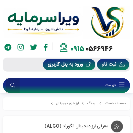
0915
0566946
ثبت نام
ورود به پنل کاربری
فهرست
صفحه نخست
وبلاگ
ارز های دیجیتال
معرفی ارز دیجیتال الگورند (ALGO)
معرفی ارز دیجیتال الگورند (ALGO)