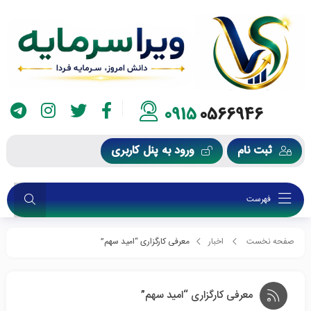
0915
0566946
ثبت نام
ورود به پنل کاربری
فهرست
صفحه نخست
اخبار
معرفی کارگزاری “امید سهم”
معرفی کارگزاری “امید سهم”