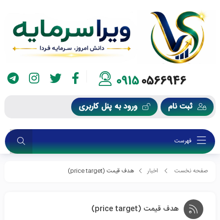
0915
0566946
ثبت نام
ورود به پنل کاربری
فهرست
صفحه نخست
اخبار
هدف قیمت (price target)
هدف قیمت (price target)