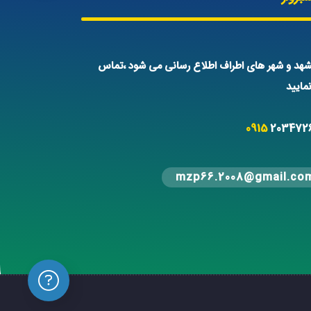
هد و شهر های اطراف اطلاع رسانی می شود ،تماس
ایید
0915
203472
mzp66.2008@gmail.co