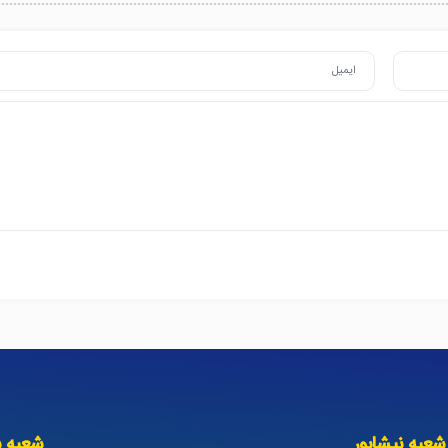
شعبه نیشابور
شعبه س