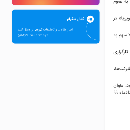
۵۶ میلیون سهم «وپویا» را به عموم
 بود که هر سهم «وپویا» در
کانال تلگرام
اخبار مقالات و تخفیفات گروهی را دنبال کنید
در ششمین عرضه اولیه سال ۹۹ در فرابورس ۲ میلیون و ۵۷۹ هزار و ۷۵۵ کد معاملاتی به عنوان خریدار حضور یافتند که حداکثر ۲۲۹ سهم به
@MyViraSarmaye
هر تدبیرگران خرید ۳۰ درصد و شرکت کارگزاری
رکت‌ها،
د، عنوان
شد که بازده پرتفو بورسی «وپویا» در سال مالی منتهی به ۳۰ بهمن‌ماه ۹۸ بالغ بر ۲۲۱ درصد و در دوره چهارماهه منتهی به ۳۱ خردادماه ۹۹