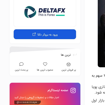
ترین ها
پر فروش ترین
محبوب ترین ها
پر بحث ترین
در ششمین عرضه اولیه سال ۹۹ در فرابورس ۲ میلیون و ۵۷۹ هزار و ۷۵۵ کد معاملاتی به عنوان خریدار حضور یافتند که حداکثر ۲۲۹ سهم به
ری پویا
صفحه اینستاگرام
اخبار مقالات و تخفیفات گروهی را دنبال کنید
ماه امسال در بازار اول
@virasarmaye