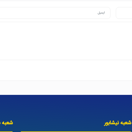
شعبه نیشابور
شعبه س