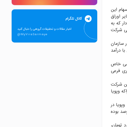
ار، یک عرضه که در آستانه عرضه اولیه ۱۵ درصد از سهام این
ر اوراق
کانال تلگرام
ار که به
صلی شرکت
اخبار مقالات و تخفیفات گروهی را دنبال کنید
@MyViraSarmaye
ذیرفته‌شده در سازمان
۵ تا ۱۰ درصدی در دارایی‌های با درآمد
سال ۱۳۸۲ به صورت شرکت سهامى خاص
تجاری فرعی
ین شرکت
اکه وپویا
وپویا در
۹ بالغ بر ۲۲۱ درصد و این بازدهی در دوره چهارماهه منتهی به ۳۱ خردادماه ۹۹ بیش از ۱۴۷ درصد بوده
این شرکت اظهار کرد: دارایی‌های ثابت مشهود سرمایه‌گذاری پویا ۱۱ میلیارد تومان،