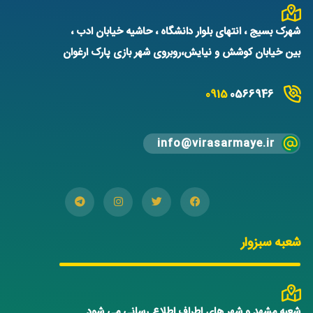
شهرک بسیج ، انتهای بلوار دانشگاه ، حاشیه خیابان ادب ،
بین خیابان کوشش و نیایش،روبروی شهر بازی پارک ارغوان
0915
0566946
info@virasarmaye.ir
شعبه سبزوار
شعبه مشهد و شهر های اطراف اطلاع رسانی می شود