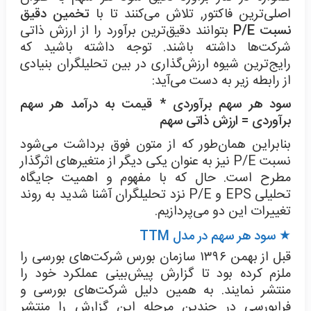
اصلی‌ترین فاکتور, تلاش می‌کنند تا با
تخمین دقیق
نسبت P/E
بتوانند دقیق‌ترین برآورد را از ارزش ذاتی
شرکت‌ها داشته باشند. توجه داشته باشید که
رایج‌ترین شیوه ارزش‌گذاری در بین تحلیلگران بنیادی
از رابطه زیر به دست می‌آید:
سود هر سهم برآوردی * قیمت به درآمد هر سهم
برآوردی = ارزش ذاتی سهم
بنابراین همان‌طور که از متون فوق برداشت می‌شود
نسبت P/E نیز به عنوان یکی دیگر از متغیرهای اثرگذار
مطرح است. حال که با مفهوم و اهمیت جایگاه
تحلیلی EPS و P/E نزد تحلیلگران آشنا شدید به روند
تغییرات این دو می‌پردازیم.
★ سود هر سهم در مدل
TTM
قبل از بهمن ۱۳۹۶ سازمان بورس شرکت‌های بورسی را
ملزم کرده بود تا گزارش پیش‌بینی عملکرد خود را
منتشر نمایند. به همین دلیل شرکت‌های بورسی و
فرابورسی در چندین مرحله این گزارش را منتشر