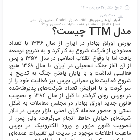
تاریخ انتشار
17 فروردین 1400
دسته بندی
اخبار
ارز های دیجیتال
اطلاعات بازار - Codal
تحلیل بازار - متنی
تحلیل تکنیکال
دسته‌بندی نشده
نظرات دانشجویان
وبلاگ
مدل TTM چیست؟
بورس اوراق بهادار در ایران از سال ۱۳۴۶ با تعداد
معدودی از شرکت شروع به کار کرد و به تدریج توسعه
یافت اما با وقوع انقلاب اسلامی در سال ۱۳۵۷ و پس
از آن آغاز جنگ تحمیلی در ایران تا سال ۱۳۶۸ هیچ
فعالیتی نداشت و با پایان یافتن جنگ به تدریج با
شروع فعالیت‌های عمرانی بورس نیز فعالیت خود را از
سر گرفت و با افزایش تعداد شرکت‌های پذیرفته‌شده
در بورس رونق گرفت. تا قبل از سال ۱۳۸۴ و تصویب
قانون جدید اوراق بهادار در مجلس معاملات به شکل
سنتی و حضور معامله گران اصلی بازار بورس در تالار
شیشه‌ای خیابان حافظ انجام می‌گرفت. ولی پس از
تصویب قانون مزبور و ورود الکترونیک در بورس
ماهیت اطلاعات موجود در سایت نیز تغییرات عمده‌ای