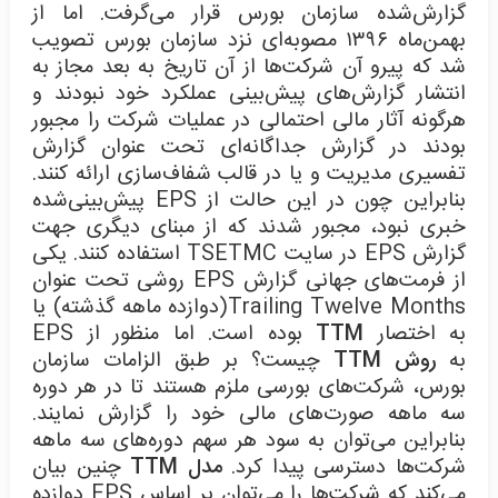
گزارش‌شده سازمان بورس قرار می‌گرفت. اما از
بهمن‌ماه ۱۳۹۶ مصوبه‌ای نزد سازمان بورس تصویب
شد که پیرو آن شرکت‌ها از آن تاریخ به بعد مجاز به
انتشار گزارش‌های پیش‌بینی عملکرد خود نبودند و
هرگونه آثار مالی احتمالی در عملیات شرکت را مجبور
بودند در گزارش جداگانه‌ای تحت عنوان گزارش
تفسیری مدیریت و یا در قالب شفاف‌سازی ارائه کنند.
بنابراین چون در این حالت از EPS پیش‌بینی‌شده
خبری نبود، مجبور شدند که از مبنای دیگری جهت
گزارش EPS در سایت TSETMC استفاده کنند. یکی
از فرمت‌های جهانی گزارش EPS روشی تحت عنوان
Trailing Twelve Months(دوازده ماهه گذشته) یا
به اختصار
TTM
بوده است. اما منظور از EPS
به
روش TTM
چیست؟ بر طبق الزامات سازمان
بورس، شرکت‌های بورسی ملزم هستند تا در هر دوره
سه ماهه صورت‌های مالی خود را گزارش نمایند.
بنابراین می‌توان به سود هر سهم دوره‌های سه ماهه
شرکت‌ها دسترسی پیدا کرد.
مدل TTM
چنین بیان
می‌کند که شرکت‌ها را می‌توان بر اساس EPS دوازده