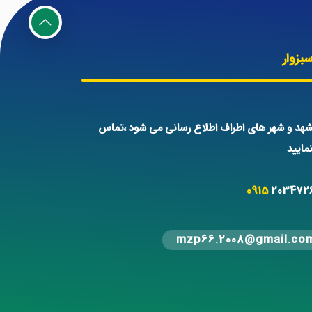
بزوار
هد و شهر های اطراف اطلاع رسانی می شود ،تماس
ایید
0915
203472
mzp66.2008@gmail.co