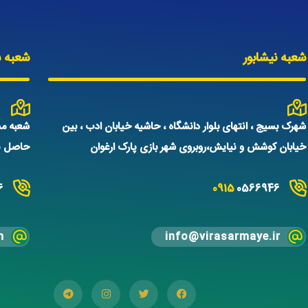
شعبه نیشابور
شعبه س
شهرک بسیج ، انتهای بلوار دانشگاه ، حاشیه خیابان ادب ، بین
شعبه مش
خیابان کوشش و نیایش،روبروی شهر بازی پارک ارغوان
حاصل نم
6
0915
0566946
m
info@virasarmaye.ir