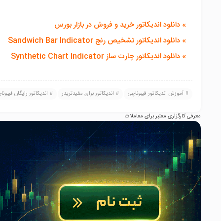
» دانلود اندیکاتور خرید و فروش در بازار بورس
» دانلود اندیکاتور تشخیص رنج Sandwich Bar Indicator
» دانلود اندیکاتور چارت ساز Synthetic Chart Indicator
آموزش اندیکاتور فیبوناچی
اندیکاتور برای مفیدتریدر
اندیکاتور رایگان فیبونا
معرفی کارگزاری معتبر برای معاملات