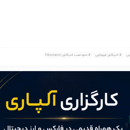
چی
اندیکاتور فیبوناچی
نحوه نصب اندیکاتور Fibonacci