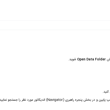
خش
Open Data Folder
شوید.
۷- به محیط نرم افزار مفید تریدر یا متاتریدر۵ برگردید در قسمت سمت چپ پایین و در بخش پنجره راهبری (Navigator) اندیکاتور م