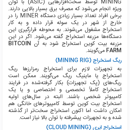
MINING توسط سخت‌افزارهایی (ASIC) با توان
ویژه انجام می‌شود که مصرف برق بسیار بالایی دارند.
برخی افراد تعداد بسیار زیادی دستگاه MINER را در
خارج از شهر در یک سوله قرار داده و به کار
استخراج مشغول می‌شوند. به محوطه قرارگیری این
دستگاه‌ها مزرعه استخراج گفته می‌شود. اگر در این
مزرعه بیت کوین استخراج شود به آن
BITCOIN
FARM
می‌گویند.
ریگ استخراج (MINING RIG)
به تجهیزات لازم برای استخراج رمزارزها ریگ
استخراج یا ماینیگ ریگ می‌گویند. ممکن است
ریگ‌های (پک تجهیزات) بکار گرفته‌شده در فرایند
استخراج کاملاً تخصصی و اختصاصی و یا یک
کامپیوتر شخصی باشند. البته در سال‌های اولیه
استخراج بیت کوین توسط کامپیوترهای خانگی هم
امکان داشت اما اکنون استخراج سخت‌تر از گذشته
شده و به تجهیزات پیشرفته با توان بالا نیاز است.
استخراج ابری (CLOUD MINING)