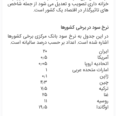
خزانه داری تصویب و تعدیل می شود از جمله شاخص
های تاثیرگذار در اقتصاد یک کشور است.
نرخ سود در برخی کشورها
در این جدول به نرخ سود بانک مرکزی برخی کشورها
اشاره شده است. اعداد بر حسب درصد سالیانه است.
ایران
۲۰
آمریکا
۰٫۵
اتحادیه اروپا
۰٫۰۵
امارات متحده عربی
۱
ژاپن
۰٫۱
چین
۴٫۳
ترکیه
۷٫۵
غنا
۲۵
روسیه
۱۱
اوگاندا
۱۹٫۵