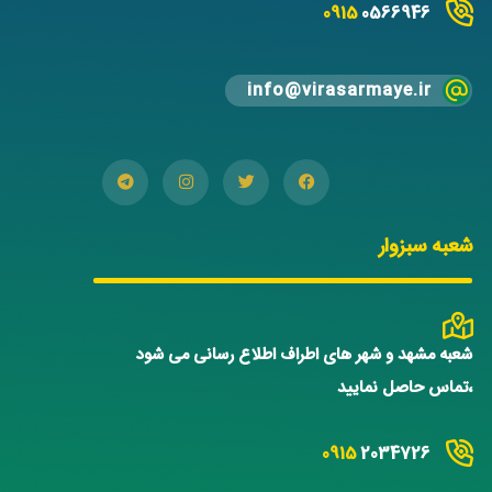
0915
0566946
info@virasarmaye.ir
شعبه سبزوار
شعبه مشهد و شهر های اطراف اطلاع رسانی می شود
،تماس حاصل نمایید
0915
2034726