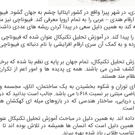
، در شهر پیزا واقع در کشور ایتالیا چشم به جهان گشود. فیبو
رقام هندی – عربی را به تمام اروپا معرفی کند. فیبوناچی نیز مان
جیه کند به همین دلیل سعی در پیدا کردن ریشه های عددی داشت
ا پیدا کند. در آموزش تحلیل تکنیکال عنوان شده که فیبوناچی 
 به کمک آن سری ارقام افزایشی با نام دنباله ی فیبوناچی ر
ش تحلیل تکنیکال، تمام جهان بر پایه ی نظم بنا شده که برخی 
ف شدن می باشند. همه ی پدیده ها و امور اعم از تکراری
نظام مند هستند.
برای توزان و شکوه بخشیدن به یک ساختمان، اتاق، مجسمه و غ
تناسب طلایی استفاده کنند که در واقع یک تناسب ریاضی مبتنی بر نسبت ۱٫۶۱۸ می باشد. جالب است
 دریایی، ساختار هندسی که در بازوهای میله ای کهکشان ها 
 است.
بر داده اند. به همین دلیل در مباحث آموزش تحلیل تکنیکال عن
همین دلیل است که انسان ها همیشه در تلاش بوده اند تا در
تناسب طلایی یاد شده بهره ببرند.