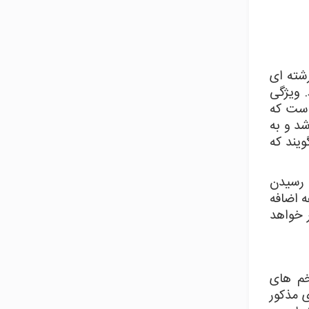
رشته ای
 ویژگی
است که
بعد از خود می باشد و به
می گویند که
 که حدود ۱ ماه برای به بلوغ رسیدن
زرعه اضافه
 خواهد
خم های
ی مذکور