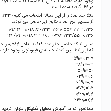
وجود دارد، معامله کنندگان را همیشه به سمت خود جذ
در نظر گرفته شده است.
مثلا چند عدد را از این دنباله انتخاب می کنیم؛ ۵۵،۸۹،۱۴۴،۲۳۳
از تقسیم این اعداد نتایج زیر حاصل می گردد:
۴٫۲۳۶=۵۵/۲۳۳ ۲٫۶۱۸=۸۹/۲۳۳ ۱٫۶۱۸=۸۹/۱۴۴
۰٫۲۳۶=۲۳۳/۵۵ ۰٫۳۸۲=۲۳۳/۸۹ ۰٫۶۱۸=۱۴۴/۸۹
که از روابط بین اعداد دنباله ی فیبوناچی وجود دارد 
۰٫۲۴۷=۲۵%
۰٫۳=۳۸%
۵۰=۵۰%
۰٫۶=۶۲%
۰٫۷=۷۹%
۱٫۲=۱۲۷%
۱٫۶=۱۶۲%
۲٫۶=۲۶۲%
همانطور که در
آموزش تحلیل تکنیکال
عنوان کردیم گ