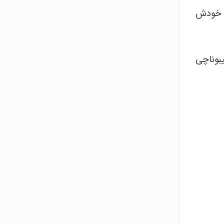
ا خودش
یبوناچی