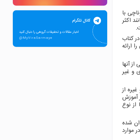
ناچی با
ند اکثر
کانال تلگرام
.
اخبار مقالات و تخفیفات گروهی را دنبال کنید
در کتاب
@MyViraSarmaye
ا ارائه
از آنها
 و غیر
یره از
 بدانید که در آموزش
از نوع
وان شده
 موارد