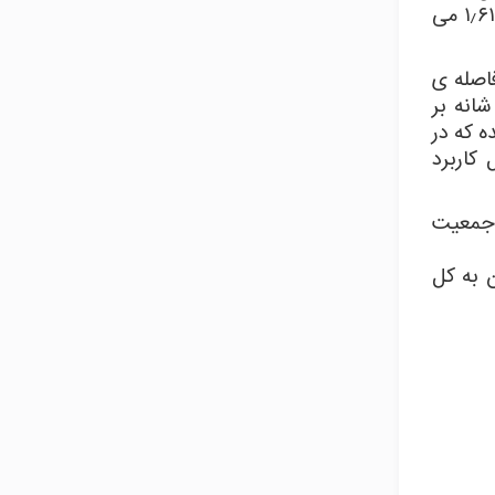
پارتنون بهترین نمونه است به صورتی که نسبت بین عرض به طول پنجره ی مستطیلی این معبد همگی معادل ۱٫۶۱۸ می
اصله ی
لای شانه بر
 که در
کاربرد
د جمعیت
 به کل