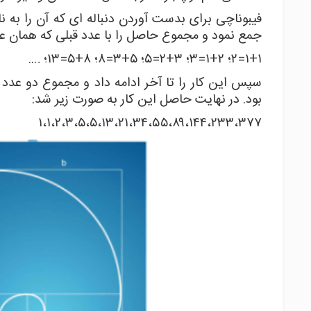
فیبوناچی برای بدست آوردن دنباله ای که آن را به 
جمع نمود و مجموع حاصل را با عدد قبلی که همان عدد ۱ می باشد، جمع
۱+۱=۲؛ ۲+۱=۳؛ ۳+۲=۵؛ ۵+۳=۸؛ ۸+۵=۱۳؛ ….
سپس این کار را تا آخر ادامه داد و مجموع دو عدد 
بود. در نهایت حاصل این کار به صورت زیر شد:
۱،۱،۲،۳،۵،۵،۱۳،۲۱،۳۴،۵۵،۸۹،۱۴۴،۲۳۳،۳۷۷