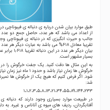
طبق موارد بیان شدن درباره ی دنباله ی فیبوناچی در
از اعداد می باشد که هر عدد، حاصل جمع دو عدد قب
جالب و حیرت انگیزی که در دنباله ی فیبوناچی وجو
بیان دیگر هر
بسیار مشهور است.
خرگوش ها زمان نیاز باش
شود. اگر فرض کنیم که هیچ یک از خرگوش ها نمیرند
شد:
۱،۱،۲،۳،۵،۸،۱۳،۲۱،۳۴،۵۵،۸۹،۱۴۴،۲۳۳
در طبیعت موارد بسیاری وجود دارند که دنباله ی
آفتابگردان، ردیف های میوه ی آناناس و غیره. به د