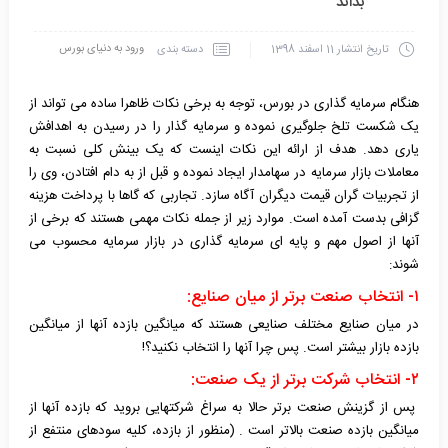
بداند
ورود به دنیای بورس
دسته بندی
تاریخ انتشار
11 اسفند 1398
هنگام سرمایه گذاری در بورس، توجه به برخی نکات ظاهرا ساده می تواند از
یک شکست تلخ جلوگیری نموده و سرمایه گذار را در رسیدن به اهدافش
یاری دهد. هدف از ارائه این نکات اینست که یک بینش کلی نسبت به
معاملات بازار سرمایه در سهامدار ایجاد نموده و قبل از به دام افتادن، وی را
از تجربیات گران قیمت دیگران آگاه سازد. تجاربی که گاها با پرداخت هزینه
گزافی بدست آمده است. موارد زیر از جمله نکات مهمی هستند که برخی از
آنها از اصول مهم و پایه ای سرمایه گذاری در بازار سرمایه محسوب می
شوند:
۱- انتخاب
صنعت برتر
از میان صنایع:
در میان صنایع مختلف صنایعی هستند که میانگین بازده آنها از میانگین
بازده بازار بیشتر است. پس چرا آنها را انتخاب نکنید؟!
۲- انتخاب
شرکت برتر
از یک صنعت:
پس از گزینش صنعت برتر حالا به سراغ شرکتهایی بروید که بازده آنها از
میانگین بازده صنعت بالاتر است . (منظور از بازده، کلیه سودهای منتفع از