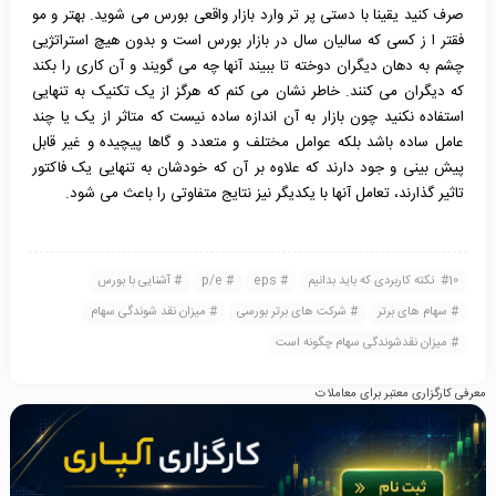
صرف کنید یقینا با دستی پر تر وارد بازار واقعی بورس می شوید. بهتر و مو
فقتر ا ز کسی که سالیان سال در بازار بورس است و بدون هیچ استراتژیی
چشم به دهان دیگران دوخته تا ببیند آنها چه می گویند و آن کاری را بکند
که دیگران می کنند. خاطر نشان می کنم که هرگز از یک تکنیک به تنهایی
استفاده نکنید چون بازار به آن اندازه ساده نیست که متاثر از یک یا چند
عامل ساده باشد بلکه عوامل مختلف و متعدد و گاها پیچیده و غیر قابل
پیش بینی و جود دارند که علاوه بر آن که خودشان به تنهایی یک فاکتور
تاثیر گذارند، تعامل آنها با یکدیگر نیز نتایج متفاوتی را باعث می شود.
10 نکته کاربردی که باید بدانیم
eps
p/e
آشنایی با بورس
سهام های برتر
شرکت های برتر بورسی
میزان نقد شوندگی سهام
میزان نقدشوندگی سهام چگونه است
معرفی کارگزاری معتبر برای معاملات