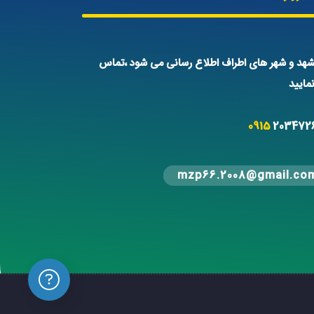
هد و شهر های اطراف اطلاع رسانی می شود ،تماس
ایید
0915
203472
mzp66.2008@gmail.co