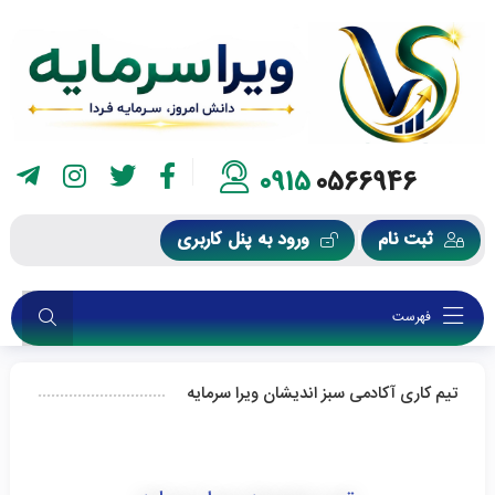
0915
0566946
ثبت نام
ورود به پنل کاربری
فهرست
تیم کاری آکادمی سبز اندیشان ویرا سرمایه