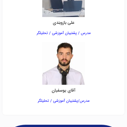
علی بازوبندی
مدرس / پشتیبان آموزشی / تحلیلگر
آقای یوسفیان
مدرس/پشتیبان آموزشی / تحلیلگر