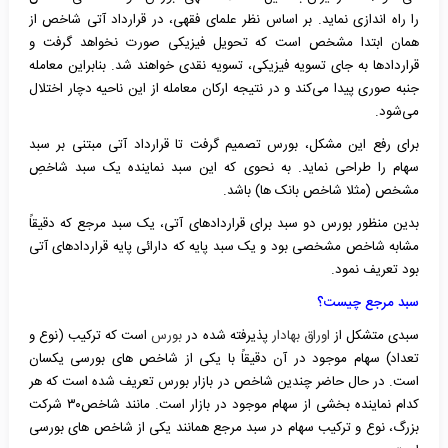
را راه اندازی نماید. بر اساس نظر علمای فقهی، در قرارداد آتی شاخص از
همان ابتدا مشخص است که تحویل فیزیکی صورت نخواهد گرفت و
قراردادها به جای تسویه فیزیکی، تسویه نقدی خواهند شد. بنابراین معامله
جنبه صوری پیدا می‌کند و در نتیجه ارکان معامله از این ناحیه دچار اختلال
می‌شود.
برای رفع این مشکل، بورس تصمیم گرفت تا قرارداد آتی مبتنی بر سبد
سهام را طراحی نماید. به نحوی که این سبد نماینده یک سبد شاخصِ
مشخص (مثلا شاخص بانک ها) باشد.
بدین منظور بورس دو سبد برای قراردادهای آتی، یک سبد مرجع که دقیقاً
مشابه شاخص مشخصی بود و یک سبد پایه که دارائی پایه قراردادهای آتی
بود تعریف نمود.
سبد مرجع چیست؟
سبدی متشکل از
اوراق بهادار
پذیرفته شده در
بورس
است که ترکیب (نوع و
تعداد) سهام موجود در آن دقیقاً با یکی از شاخص های بورسی یکسان
است. در حال حاضر چندین شاخص در بازار بورس تعریف شده است که هر
کدام نماینده بخشی از سهام موجود در بازار است. مانند شاخص۳۰ شرکت
بزرگ، نوع و ترکیب سهام در سبد مرجع همانند یکی از شاخص های بورسی