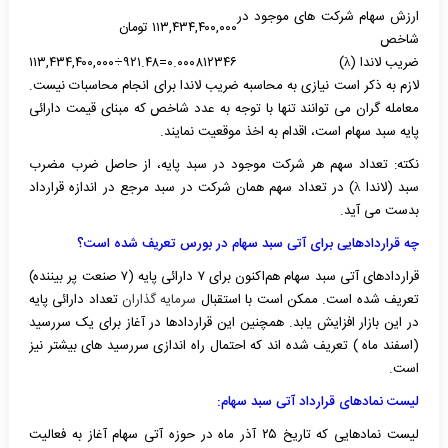
ارزش سهام شرکت های موجود در
۱۱۳,۴۳۴,۴۰۰,۰۰۰ تومان
شاخص
ضریب لاندا (
λ
)
۰.۰۰۰۸۱۲۳۴۶=۹۲۱.۴۸÷۱۱۳,۴۳۴,۴۰۰,۰۰۰
لازم به ذکر است نیازی به محاسبه ضریب لاندا برای انجام محاسبات نیست.
معامله گران می توانند تنها با توجه به عدد شاخص که مبنای قیمت دارائی
پایه سبد سهام است، اقدام به اخذ موقعیت نمایند.
نکته: تعداد سهم هر شرکت موجود در سبد پایه، از حاصل ضرب مضرب
سبد (لاندا λ) در تعداد سهم همان شرکت در سبد مرجع در اندازه قرارداد
بدست می آید.
چه قراردادهایی برای آتی سبد سهام در بورس تعریف شده است؟
قراردادهای آتی سبد سهام هم‌اکنون برای ۷ دارائی پایه (۷ صنعت پر بیننده)
تعریف شده است. ممکن است با استقبال
سرمایه گذاران
تعداد دارائی پایه
در این بازار افزایش یابد. همچنین این قراردادها در آغاز برای یک سررسید
(اسفند ماه ) تعریف شده اند که احتمال راه اندازی سررسید های بیشتر نیز
است.
لیست نمادهای قرارداد آتی سبد سهام:
لیست نمادهایی که تاریخ ۲۵ آذر ماه در حوزه آتی سهام آغاز به فعالیت