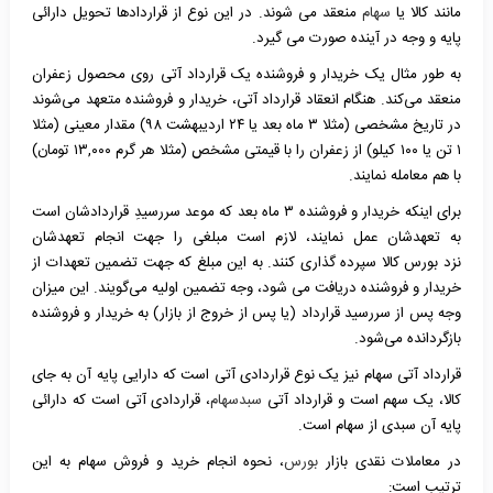
مانند کالا یا
سهام
منعقد می شوند. در این نوع از قراردادها تحویل دارائی
پایه و وجه در آینده صورت می گیرد.
به طور مثال یک خریدار و فروشنده یک قرارداد آتی روی محصول زعفران
منعقد می‌کند. هنگام انعقاد قرارداد آتی، خریدار و فروشنده متعهد می‌شوند
در تاریخ مشخصی (مثلا ۳ ماه بعد یا ۲۴ اردیبهشت ۹۸) مقدار معینی (مثلا
۱ تن یا ۱۰۰ کیلو) از زعفران را با قیمتی مشخص (مثلا هر گرم ۱۳,۰۰۰ تومان)
با هم معامله نمایند.
برای اینکه خریدار و فروشنده ۳ ماه بعد که موعد سررسیدِ قراردادشان است
به تعهدشان عمل نمایند، لازم است مبلغی را جهت انجام تعهدشان
نزد
بورس
کالا سپرده گذاری کنند. به این مبلغ که جهت تضمین تعهدات از
خریدار و فروشنده دریافت می شود، وجه تضمین اولیه می‌گویند. این میزان
وجه پس از سررسید قرارداد (یا پس از خروج از بازار) به خریدار و فروشنده
بازگردانده می‌شود.
قرارداد آتی سهام نیز یک نوع قراردادی آتی است که دارایی پایه آن به جای
کالا، یک سهم است و قرارداد آتی
سبدسهام
، قراردادی آتی است که دارائی
پایه آن سبدی از سهام است.
در معاملات نقدی بازار
بورس
، نحوه انجام خرید و فروش سهام به این
ترتیب است: