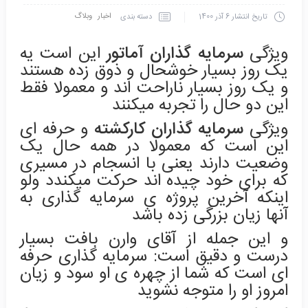
اخبار
وبلاگ
دسته بندی
تاریخ انتشار
6 آذر 1400
ویژگی
سرمایه گذاران آماتور
این است یه
یک روز بسیار خوشحال و ذوق زده هستند
و یک روز بسیار ناراحت اند و معمولا فقط
این دو حال را تجربه میکنند
ویژگی
سرمایه گذاران کارکشته
و حرفه ای
این است که معمولا در همه حال یک
وضعیت دارند یعنی با انسجام در مسیری
که برای خود چیده اند حرکت میکندد ولو
اینکه آخرین پروژه ی سرمایه گذاری به
آنها زیان بزرگی زده باشد
و این جمله از آقای وارن بافت بسیار
درست و دقیق است: سرمایه گذاری حرفه
ای است که شما از چهره ی او سود و زیان
امروز او را متوجه نشوید