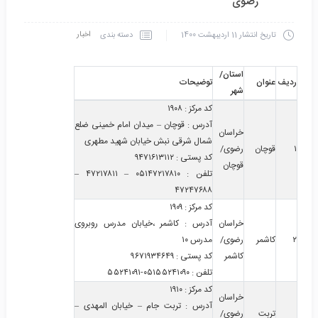
رضوی
اخبار
دسته بندی
تاریخ انتشار
11 اردیبهشت 1400
استان/
ردیف
عنوان
توضیحات
شهر
کد مرکز
:
۱۹۰۸
آدرس
:
قوچان – میدان امام خمینی ضلع
خراسان
شمال شرقی نبش خیابان شهید مطهری
۱
قوچان
رضوی/
کد پستی
:
۹۴۷۱۶۱۳۱۱۲
قوچان
تلفن
:
۰۵۱۴۷۲۱۷۸۱۰ – ۴۷۲۱۷۸۱۱ –
۴۷۲۴۷۶۸۸
کد مرکز
:
۱۹۰۹
خراسان
آدرس
:
کاشمر ،خیابان مدرس روبروی
۲
کاشمر
رضوی/
مدرس ۱۰
کاشمر
کد پستی
:
۹۶۷۱۹۳۴۶۴۹
تلفن
:
۰۵۱۵۵۲۴۱۰۹۰-۵۵۲۴۱۰۹۱
کد مرکز
:
۱۹۱۰
خراسان
آدرس
:
تربت جام – خیابان المهدی –
تربت
رضوی/