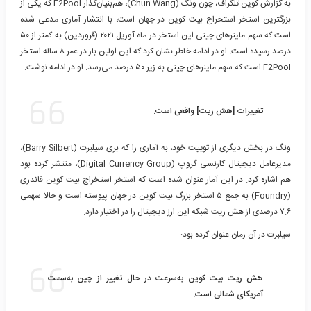
به گزارش کوین تلگراف، چون ونگ (Chun Wang)، هم‌بنیان‌گذار F2Pool که یکی از
بزرگترین استخر استخراج بیت کوین در جهان است، با انتشار آماری مدعی شده
است که سهم ماینرهای چینی این استخر در ماه آوریل ۲۰۲۱ (فروردین) به کمتر از ۵۰
درصد رسیده است. او در ادامه خاطر نشان کرد که این اولین بار در عمر ۸ ساله استخر
F2Pool است که سهم ماینرهای چینی به زیر ۵۰ درصد می‌رسد. او در ادامه نوشت:
تغییرات [هش ریت] واقعی است.
ونگ در بخش دیگری از توییت خود، به آماری را که بری سیلبرت (Barry Silbert)،
مدیرعامل دیجیتال کارنسی گروپ (Digital Currency Group)، منتشر کرده بود
هم اشاره کرد. در این آمار عنوان شده است که استخر استخراج بیت کوین فاندری
(Foundry) به جمع ۵ استخر بزرگ بیت کوین در جهان پیوسته است و حالا سهمی
۷.۶ درصدی از هش ریت شبکه این ارز دیجیتال را در اختیار دارد.
سیلبرت در آن زمان عنوان کرده بود:
هش ریت بیت کوین به‌سرعت در حال تغییر از چین به‌سمت
آمریکای شمالی است.