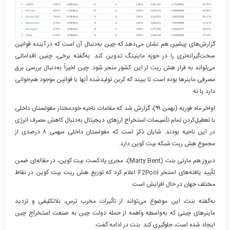
گزارش‌های پیشین هم نشان می‌دهد که چین به‌دنبال آن است که در آینده قوانین
سخت‌گیرانه‌تری را در حوزه ماینینگ تدوین کند. به‌گفته برخی، چنین اقداماتی
می‌تواند به فرار هش ریت از این کشور منجر شود. چین اخیراً به‌دنبال بررسی برق
مصرفی ماینرها بوده است تا ببیند که کربن تولیدشده آنها با قوانین موجود هم‌خوانی
دارد یا نه.
اواخر ماه فوریه (بهمن ۹۹)، گزارش شد که مقامات ناحیه خودمختار مغولستان داخلی
با تعطیل‌کردن تمام تأسیسات استخراج ارزهای دیجیتال به‌دنبال کاهش مصرف انرژی
در این ناحیه بودند. شایان ذکر است که مغولستان داخلی سهمی ۸ درصدی از
مجموع هش ریت شبکه بیت کوین دارد.
دیروز هم مارتی بنت (Marty Bent)، مجری پادکست بیت کوین، در مقاله‌ای ضمن
تأیید یافته‌های استخر F2Pool اعلام کرد که توزیع هش ریت بیت کوین در نقاط
مختلف جهان در حال افزایش است.
به‌گفته بنت، این موضوع می‌تواند از تأثیرات مخرب ترس، بلاتکلیفی و تردید
ماینرهای چینی که به‌واسطه واهمه از حمله دولت چین به صنعت استخراج چین
ایجاد شده است، جلوگیری کند. بنت در ادامه گفت: