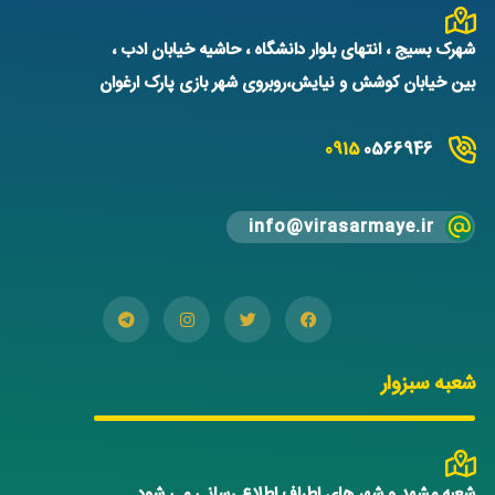
شهرک بسیج ، انتهای بلوار دانشگاه ، حاشیه خیابان ادب ،
بین خیابان کوشش و نیایش،روبروی شهر بازی پارک ارغوان
0915
0566946
info@virasarmaye.ir
شعبه سبزوار
شعبه مشهد و شهر های اطراف اطلاع رسانی می شود